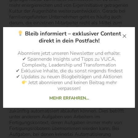
mehr energiereichen und von Eigeninitiative getragenen
Kultur der Augenhöhe weiterzuentwickeln. Gerade bei
familiengeführten Unternehmen geht es häufig auch
darum, die einzelnen Mitarbeiter nicht als Mittel zum
eigenen Unternehmerzweck zu benutzen, sondern diese
Bleib informiert – exklusiver Content
vielmehr für ihre Kreativität und Intelligenz zu
direkt in dein Postfach!
respektieren und zu wertschätzen. (Ariely, p. 36)
Ein bedingungsloses Grundeinkommen würde
Abonniere jetzt unseren Newsletter und erhalte:
sicherlich die Möglichkeit geben, generell eine höhere
✔ Spannende Insights und Tipps zu VUCA,
Sinnorientierung bei der Arbeit zu erzeugen. Sei es
Complexity, Leadership und Transformation
durch Wanderbewegungen zwischen verschiedenen
✔ Exklusive Inhalte, die du sonst nirgends findest
Jobs („Ich tu was, das mir richtig Spass macht!“ oder
✔ Updates zu neuen Blogbeiträgen und Aktionen
der Entscheidung nicht mehr zu arbeiten („Mir reicht
Jetzt abonnieren und keinen Beitrag mehr
mein geringes Grundeinkommen und ich kümmere
verpassen!
mich um mich und andere Themen.“). Bei eher schwer
MEHR ERFAHREN…
mit Sinn anreicherbaren Aufgaben könnte sich zweierlei
ergeben: Viele der sinnentleerten Aufgaben werden
zukünftig automatisiert ablaufen können. Dies betrifft
unter anderem Aufgaben von Arbeitern im
Fertigungskontext, deren Aufgaben immer mehr von
Fertigungsrobotern übernommen werden kann. Bei
Aufgaben, bei denen keinerlei Automatisierung