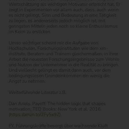
Wertschätzung als wichtigen Motivator erforscht hat. Er
zeigt in Experimenten vor allem auch, dass, auch wenn
es nicht gelingt, Sinn und Bedeutung in eine Tätigkeit
zu legen, es andererseits jedoch möglich ist, mit
geringsten Mitteln jeden noch so kleine Enthusiasmus
im Keim zu ersticken.
Umso wichtiger scheint mir die Aufgabe von
Hochschulen, Forschungsinstituten wie dem xm-
institute, Beratern und Trainern gleichermaßen, in ihrer
Arbeit die neuesten Forschungsergebnisse zum Wohle
und Nutzen der Unternehmer in die Realität zu bringen.
Und vielleicht gelingt es damit dann auch, vor dem
bedingungslosen Grundeinkommen ein wenig die
Angst zu nehmen.
Weiterführende Literatur z.B.
Dan Ariely, Payoff: The hidden logic that shapes
motivation, TED Books: New York et al. 2016.
(
https://amzn.to/2Fy5x9Z
)
EY, Führungskräfte besorgt über wachsende Kluft