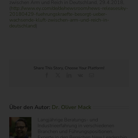
zwischen Arm und Reich in Deutschland, 29.4.2018,
(
http://www.ey.com/de/de/newsroom/news-releases/ey-
20180429-fuehrungskraefte-besorgt-ueber-
wachsende-kluft-zwischen-arm-und-reich-in-
deutschland
)
Share This Story, Choose Your Platform!
Facebook
X
LinkedIn
Vk
E-
Mail
Über den Autor:
Dr. Oliver Mack
Langjährige Beratungs- und
Industrieerfahrung in verschiedenen
Branchen und Führungspositionen.
Experte in den Bereichen New Leadership,