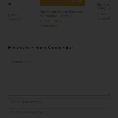
Buchbesprechung: Subscribe
NOW – Schneider, L.
Buchbesprechung: Führung
Juli 24th, 2026
|
0
im Zeitalter von KI – Butler,
Kommentare
R./ Nitschmann, J./ Becking,
M.
August 6th, 2026
|
0
Kommentare
Hinterlasse einen Kommentar
Kommentar