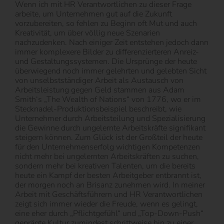
Wenn ich mit HR Verantwortlichen zu dieser Frage
arbeite, um Unternehmen gut auf die Zukunft
vorzubereiten, so fehlen zu Beginn oft Mut und auch
Kreativität, um über völlig neue Szenarien
nachzudenken. Nach einiger Zeit entstehen jedoch dann
immer komplexere Bilder zu differenzierteren Anreiz-
und Gestaltungssystemen. Die Ursprünge der heute
überwiegend noch immer gelehrten und gelebten Sicht
von unselbstständiger Arbeit als Austausch von
Arbeitsleistung gegen Geld stammen aus Adam
Smith‘s „The Wealth of Nations“ von 1776, wo er im
Stecknadel-Produktionsbeispiel beschreibt, wie
Unternehmer durch Arbeitsteilung und Spezialisierung
die Gewinne durch ungelernte Arbeitskräfte signifikant
steigern können. Zum Glück ist der Großteil der heute
für den Unternehmenserfolg wichtigen Kompetenzen
nicht mehr bei ungelernten Arbeitskräften zu suchen,
sondern mehr bei kreativen Talenten, um die bereits
heute ein Kampf der besten Arbeitgeber entbrannt ist,
der morgen noch an Brisanz zunehmen wird. In meiner
Arbeit mit Geschäftsführern und HR Verantwortlichen
zeigt sich immer wieder die Freude, wenn es gelingt,
eine eher durch „Pflichtgefühl“ und „Top-Down-Push“
geprägte Kultur zumindest schrittweise hin zu einer