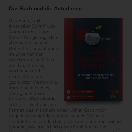
Das Buch und die AutorInnen
Das Buch „Agile
Innovation Sprint“ von
Andrea Kuhfuß und
Patrick Runge trägt den
vielversprechenden
Untertitel „Innovationen
im Unternehmen
erlebbar machen“. Es ist
im Hander Verlag
erschienen und
beinhaltet in der
gedruckten Version wie
immer beim Hanser
Verlag unter dem
Konzept „eBook inside“
auch das elektronische
Format, das mit einem persönlichen Code nach
Registrierung auf der entsprechenden Website
herunterladen werden kann. Ich kann nur immer wieder
betonen, wie nützlich ich diese Funktion bei den