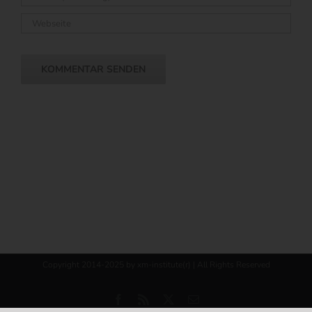
Copyright 2014-2025 by xm-institute(r) | All Rights Reserved
Facebook
Rss
X
E-
Mail