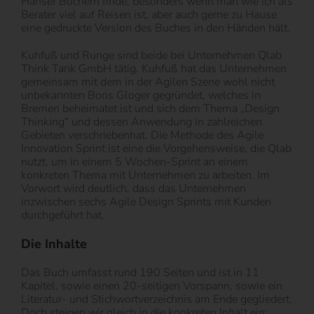
Hanser Büchern finde, besonders wenn man wie ich als
Berater viel auf Reisen ist, aber auch gerne zu Hause
eine gedruckte Version des Buches in den Händen hält.
Kuhfuß und Runge sind beide bei Unternehmen Qlab
Think Tank GmbH tätig. Kuhfuß hat das Unternehmen
gemeinsam mit dem in der Agilen Szene wohl nicht
unbekannten Boris Gloger gegründet, welches in
Bremen beheimatet ist und sich dem Thema „Design
Thinking“ und dessen Anwendung in zahlreichen
Gebieten verschriebenhat. Die Methode des Agile
Innovation Sprint ist eine die Vorgehensweise, die Qlab
nutzt, um in einem 5 Wochen-Sprint an einem
konkreten Thema mit Unternehmen zu arbeiten. Im
Vorwort wird deutlich, dass das Unternehmen
inzwischen sechs Agile Design Sprints mit Kunden
durchgeführt hat.
Die Inhalte
Das Buch umfasst rund 190 Seiten und ist in 11
Kapitel, sowie einen 20-seitigen Vorspann, sowie ein
Literatur- und Stichwortverzeichnis am Ende gegliedert.
Doch steigen wir gleich in die konkreten Inhalt ein: