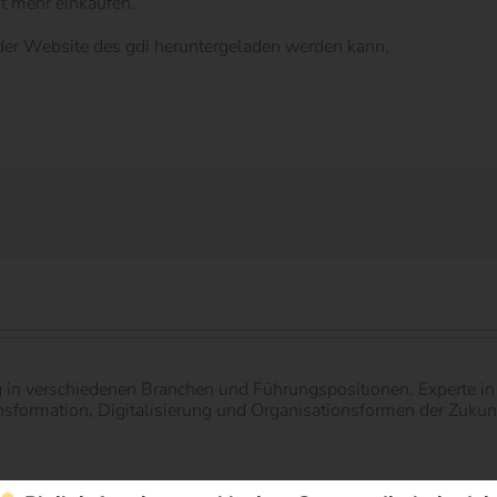
t mehr einkaufen.
f der Website des gdi heruntergeladen werden kann.
g in verschiedenen Branchen und Führungspositionen. Experte 
ormation, Digitalisierung und Organisationsformen der Zukunft.