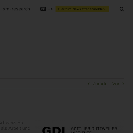
xm-research
->
Hier zum Newsletter anmelden...
Zurück
Vor
Schweiz. So
als Arbeit und