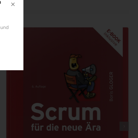
n
 und