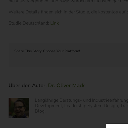
nicht als Vergnügen. und 34% würden am Liebsten gar nich
Weitere Details finden sich in der Studie, die kostenlos au
Studie Deutschland:
Link
Share This Story, Choose Your Platform!
Über den Autor:
Dr. Oliver Mack
Langjährige Beratungs- und Industrieerfahrun
Development, Leadership System Design, Transf
Blog.