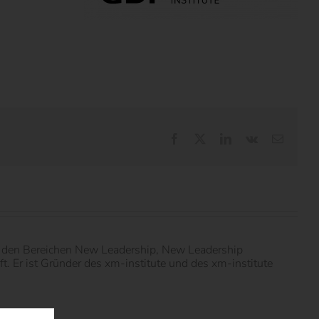
Facebook
X
LinkedIn
Vk
E-
Mail
in den Bereichen New Leadership, New Leadership
 Er ist Gründer des xm-institute und des xm-institute