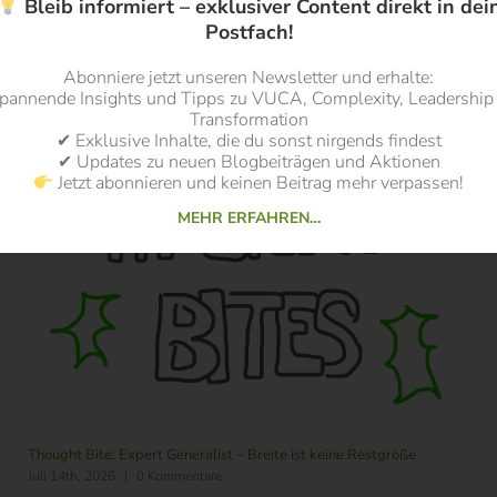
Bleib informiert – exklusiver Content direkt in dei
Postfach!
Abonniere jetzt unseren Newsletter und erhalte:
pannende Insights und Tipps zu VUCA, Complexity, Leadership
Transformation
✔ Exklusive Inhalte, die du sonst nirgends findest
✔ Updates zu neuen Blogbeiträgen und Aktionen
Jetzt abonnieren und keinen Beitrag mehr verpassen!
MEHR ERFAHREN…
Thought Bite: Expert Generalist – Breite ist keine Restgröße
Juli 14th, 2026
|
0 Kommentare