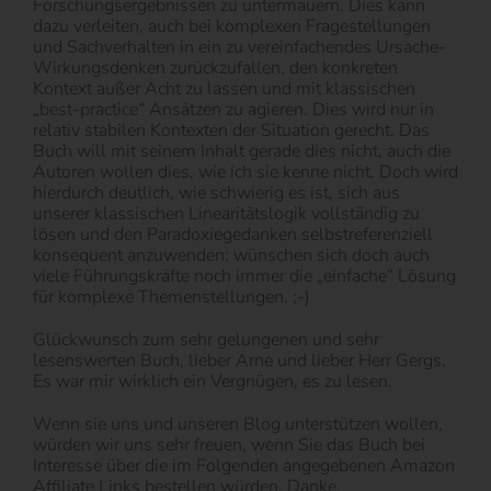
Forschungsergebnissen zu untermauern. Dies kann
dazu verleiten, auch bei komplexen Fragestellungen
und Sachverhalten in ein zu vereinfachendes Ursache-
Wirkungsdenken zurückzufallen, den konkreten
Kontext außer Acht zu lassen und mit klassischen
„best-practice“ Ansätzen zu agieren. Dies wird nur in
relativ stabilen Kontexten der Situation gerecht. Das
Buch will mit seinem Inhalt gerade dies nicht, auch die
Autoren wollen dies, wie ich sie kenne nicht. Doch wird
hierdurch deutlich, wie schwierig es ist, sich aus
unserer klassischen Linearitätslogik vollständig zu
lösen und den Paradoxiegedanken selbstreferenziell
konsequent anzuwenden; wünschen sich doch auch
viele Führungskräfte noch immer die „einfache“ Lösung
für komplexe Themenstellungen. ;-)
Glückwunsch zum sehr gelungenen und sehr
lesenswerten Buch, lieber Arne und lieber Herr Gergs.
Es war mir wirklich ein Vergnügen, es zu lesen.
Wenn sie uns und unseren Blog unterstützen wollen,
würden wir uns sehr freuen, wenn Sie das Buch bei
Interesse über die im Folgenden angegebenen Amazon
Affiliate Links bestellen würden. Danke.