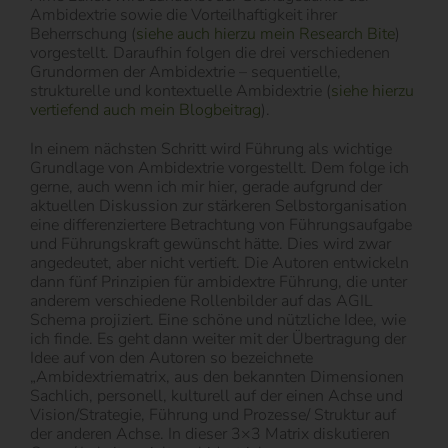
Ambidextrie sowie die Vorteilhaftigkeit ihrer
Beherrschung (
siehe auch hierzu mein Research Bite
)
vorgestellt. Daraufhin folgen die drei verschiedenen
Grundormen der Ambidextrie – sequentielle,
strukturelle und kontextuelle Ambidextrie (
siehe hierzu
vertiefend auch mein Blogbeitrag
).
In einem nächsten Schritt wird Führung als wichtige
Grundlage von Ambidextrie vorgestellt. Dem folge ich
gerne, auch wenn ich mir hier, gerade aufgrund der
aktuellen Diskussion zur stärkeren Selbstorganisation
eine differenziertere Betrachtung von Führungsaufgabe
und Führungskraft gewünscht hätte. Dies wird zwar
angedeutet, aber nicht vertieft. Die Autoren entwickeln
dann fünf Prinzipien für ambidextre Führung, die unter
anderem verschiedene Rollenbilder auf das AGIL
Schema projiziert. Eine schöne und nützliche Idee, wie
ich finde. Es geht dann weiter mit der Übertragung der
Idee auf von den Autoren so bezeichnete
„Ambidextriematrix, aus den bekannten Dimensionen
Sachlich, personell, kulturell auf der einen Achse und
Vision/Strategie, Führung und Prozesse/ Struktur auf
der anderen Achse. In dieser 3×3 Matrix diskutieren