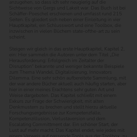
anzugehen, so dass ich sehr neugierig auf die
Sichtweise von Gergs und Lakeit war. Das Buch ist bei
Schäffer-Poeschel erschienen und umfasst rund 215
Seiten. Es gliedert sich neben einer Einleitung in vier
Hauptkapitel, ein Schlusswort und eine Toolbox, die
inzwischen in vielen Büchern state-ofthe-art zu sein
scheint.
Steigen wir gleich in das erste Hauptkapitel, Kapitel 2,
ein: Hier sammeln die Autoren unter dem Titel „Die
Herausforderung: Erfolgreich im Zeitalter der
Disruption“ bekannte und weniger bekannte Beispiele
zum Thema Wandel, Digitalisierung, Innovators
Dilemma. Eine sehr schön aufbereitete Sammlung, mit
der war andere Bücher aktuell auch häufig starten, aber
hier in einer meines Erachtens sehr guten Art und
Weise dargeboten. Das Kapitel schließt mit einem
Exkurs zur Frage der Schwierigkeit, mit alten
Denkmustern zu brechen und stellt hierzu aktuelle
Forschungsergebnisse zur Kompetenzfalle,
Kompetenzillusion, Verlustaversion und dem
Escalating Committment dar. Ein schöner Start, der
Lust auf mehr macht. Das Kapitel endet, wie jedes mit
einem Verweis auf passende Tools aus der Toolbox, zu