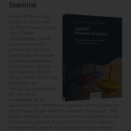
Stabilität
Heute gehts um das
bereits im Dezember
2020 erschienene Buch
Zum Thema
„Ambidextrie“. Beide
Autoren kenne ich
persönlich, mit Arne
Lakeit habe ich bereits
zusammengearbeitet.
Umso mehr habe ich
mich gefreut, als mir
dieser das Buch für eine
Rezension zur
Verfügung gestellt hat.
Ich war umso
neugieriger, da es
wenig Konkret-Handfestes und wirklich Nützliches im
deutschsprachigen Raum zu diesem Thema gibt. Wir
haben versucht, diese Lücke am xm-institute mit einer
Artikelserie auf dem Blog (Link)
und verschiedenen
Projekten mit unseren Klienten und Partnern ebenso