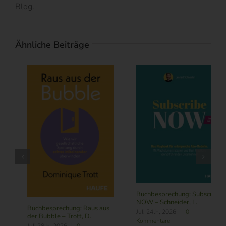
Blog.
Ähnliche Beiträge
Buchbesprechung: Subscribe
NOW – Schneider, L.
Buchbesprechung: Führung
Juli 24th, 2026
|
0
im Zeitalter von KI – Butler,
Kommentare
R./ Nitschmann, J./ Becking,