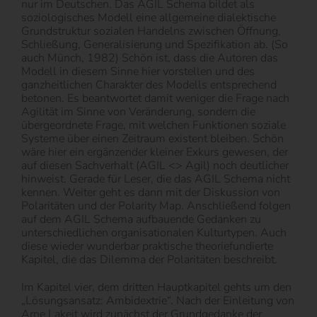
nur im Deutschen. Das AGIL Schema bildet als
soziologisches Modell eine allgemeine dialektische
Grundstruktur sozialen Handelns zwischen Öffnung,
Schließung, Generalisierung und Spezifikation ab. (So
auch Münch, 1982) Schön ist, dass die Autoren das
Modell in diesem Sinne hier vorstellen und des
ganzheitlichen Charakter des Modells entsprechend
betonen. Es beantwortet damit weniger die Frage nach
Agilität im Sinne von Veränderung, sondern die
übergeordnete Frage, mit welchen Funktionen soziale
Systeme über einen Zeitraum existent bleiben. Schön
wäre hier ein ergänzender kleiner Exkurs gewesen, der
auf diesen Sachverhalt (AGIL <> Agil) noch deutlicher
hinweist. Gerade für Leser, die das AGIL Schema nicht
kennen. Weiter geht es dann mit der Diskussion von
Polaritäten und der Polarity Map. Anschließend folgen
auf dem AGIL Schema aufbauende Gedanken zu
unterschiedlichen organisationalen Kulturtypen. Auch
diese wieder wunderbar praktische theoriefundierte
Kapitel, die das Dilemma der Polaritäten beschreibt.
Im Kapitel vier, dem dritten Hauptkapitel gehts um den
„Lösungsansatz: Ambidextrie“. Nach der Einleitung von
Arne Lakeit wird zunächst der Grundgedanke der