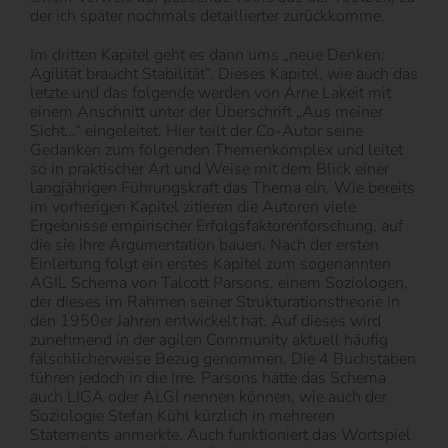
der ich später nochmals detaillierter zurückkomme.
Im dritten Kapitel geht es dann ums „neue Denken:
Agilität braucht Stabilität“. Dieses Kapitel, wie auch das
letzte und das folgende werden von Arne Lakeit mit
einem Anschnitt unter der Überschrift „Aus meiner
Sicht…“ eingeleitet. Hier teilt der Co-Autor seine
Gedanken zum folgenden Themenkomplex und leitet
so in praktischer Art und Weise mit dem Blick einer
langjährigen Führungskraft das Thema ein. Wie bereits
im vorherigen Kapitel zitieren die Autoren viele
Ergebnisse empirischer Erfolgsfaktorenforschung, auf
die sie ihre Argumentation bauen. Nach der ersten
Einleitung folgt ein erstes Kapitel zum sogenannten
AGIL Schema von Talcott Parsons, einem Soziologen,
der dieses im Rahmen seiner Strukturationstheorie in
den 1950er Jahren entwickelt hat. Auf dieses wird
zunehmend in der agilen Community aktuell häufig
fälschlicherweise Bezug genommen. Die 4 Buchstaben
führen jedoch in die Irre. Parsons hätte das Schema
auch LIGA oder ALGI nennen können, wie auch der
Soziologie Stefan Kühl kürzlich in mehreren
Statements anmerkte. Auch funktioniert das Wortspiel