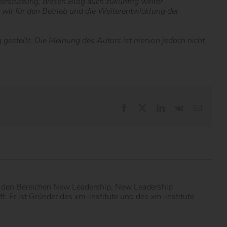
nterstützung, diesen Blog auch zukünftig weiter
ie wir für den Betrieb und die Weiterentwicklung der
estellt. Die Meinung des Autors ist hiervon jedoch nicht
Facebook
X
LinkedIn
Vk
E-
Mail
in den Bereichen New Leadership, New Leadership
 Er ist Gründer des xm-institute und des xm-institute