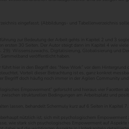
zeichnis eingefasst. (Abbildungs- und Tabellenverzeichnis sollen
Einführung zur Bedeutung der Arbeit gehts in Kapitel 2 und 3 so
n ersten 30 Seiten. Der Autor steigt dann im Kapitel 4 wie viele
 S. 29): Wissenszuwachs, Digitalisierung, Globalisierung und 
n Sammelband veröffentlicht haben.
führt hier in den Begriff des “New Work” vor dem Hintergrund de
htet. Vorteil dieser Betrachtung ist es, ganz konkret messbar
der Begriff doch häufig noch immer in der Agilen Community u
ogisches Empowerment” geforscht und hieraus vier Facetten abg
er zwischen strukturellen Bedingungen am Arbeitsplatz und posi
en lassen, behandelt Schermuly kurz auf 6 Seiten in Kapitel 7.
r überhaupt nützlich ist, sich mit psychologischem Empowerment 
sse, wie stark sich psychologisches Empowerment auf Aspekte w
t dabei auf die wichtigsten Aspekte in Unterkapiteln detaillierter