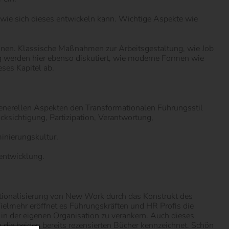
wie sich dieses entwickeln kann. Wichtige Aspekte wie
nnen. Klassische Maßnahmen zur Arbeitsgestaltung, wie Job
ng werden hier ebenso diskutiert, wie moderne Formen wie
ses Kapitel ab.
generellen Aspekten den Transformationalen Führungsstil
cksichtigung, Partizipation, Verantwortung,
minierungskultur.
entwicklung.
ionalisierung von New Work durch das Konstrukt des
lmehr eröffnet es Führungskräften und HR Profis die
in der eigenen Organisation zu verankern. Auch dieses
h die beiden bereits rezensierten Bücher kennzeichnet. Schön