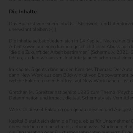
Die Inhalte
Das Buch ist von einem Inhalts-, Stichwort- und Literaturver
unerwähnt bleiben ;-) )
Die Inhalte selbst gliedern sich in 14 Kapitel. Nach einer 
Arbeit sowie um einen kleinen geschichtlichen Abriss auf de
“die die Zukunft der Arbeit bestimmen” (Schermuly, 2021,
fehlen, zu dem wir am xm-institute ja auch schon mal eine
Im Kapitel 5 gehts dann an den Kern des Themas: Der Autor 
dann New Work aus dem Blickwinkel von Empowerment beleuc
welche Faktoren einen Einfluss auf New Work haben – ist 
Gretchen M. Spreitzer hat bereits 1995 zum Thema “Psychol
Determination und Impact, die laut Schermuly als Vermittl
Wie sich diese 4 Faktoren nun genau messen und Ausgestalt
Kapitel 8 stellt sich dann die Frage, ob es für Unternehme
überschrieben und beschreibt, anhand wiss. Studienergebni
die Organisation oder Fluktuationsabsichten auswirkt. Er geh