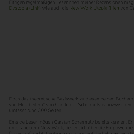
Eifrigen regelmäßigen LeserInnen meiner Rezensionen mag es 
Dystopia (Link)
wie auch die
New Work Utopia (hier)
von Ca
Doch das theoretische Basiswerk zu diesen beiden Büchern
von Mitarbeitern” von Carsten C. Schermuly ist inzwischen b
umfasst rund 300 Seiten.
Emsige Leser mögen Carsten Schermuly bereits kennen. Er 
unter anderem New Work, der er sich über die Empowerment-F
Dosen auftaucht, freute ich mich nun auf die Lektüre des st