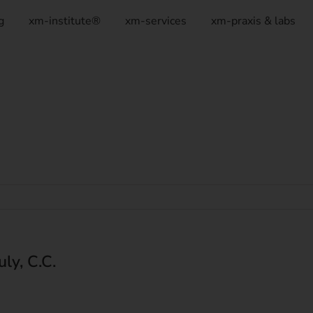
g
xm-institute®
xm-services
xm-praxis & labs
y, C.C.