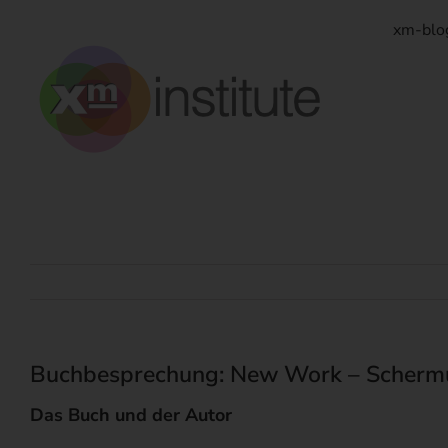
Zum
Inhalt
xm-blo
springen
Buchbesprechung: New Work – Schermul
Das Buch und der Autor