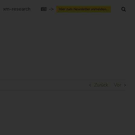
xm-research
->
Hier zum Newsletter anmelden...
Zurück
Vor