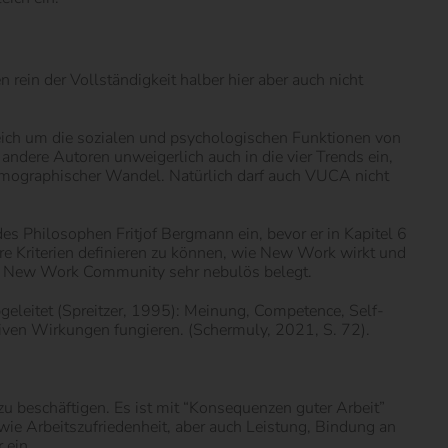
 rein der Vollständigkeit halber hier aber auch nicht
gleich um die sozialen und psychologischen Funktionen von
 andere Autoren unweigerlich auch in die vier Trends ein,
Demographischer Wandel. Natürlich darf auch VUCA nicht
s Philosophen Fritjof Bergmann ein, bevor er in Kapitel 6
e Kriterien definieren zu können, wie New Work wirkt und
nd New Work Community sehr nebulös belegt.
eleitet (Spreitzer, 1995): Meinung, Competence, Self-
tiven Wirkungen fungieren. (Schermuly, 2021, S. 72).
zu beschäftigen. Es ist mit “Konsequenzen guter Arbeit”
ie Arbeitszufriedenheit, aber auch Leistung, Bindung an
 ein.