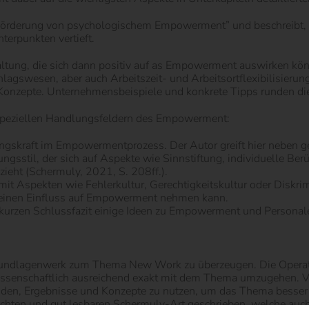
r Förderung von psychologischem Empowerment” und beschreibt, 
terpunkten vertieft.
taltung, die sich dann positiv auf as Empowerment auswirken kö
lagswesen, aber auch Arbeitszeit- und Arbeitsortflexibilisieru
Konzepte. Unternehmensbeispiele und konkrete Tipps runden die
 speziellen Handlungsfeldern des Empowerment:
rungskraft im Empowermentprozess. Der Autor greift hier neben 
sstil, der sich auf Aspekte wie Sinnstiftung, individuelle Berü
zieht (Schermuly, 2021, S. 208ff.).
it Aspekten wie Fehlerkultur, Gerechtigkeitskultur oder Diskri
l einen Einfluss auf Empowerment nehmen kann.
 kurzen Schlussfazit einige Ideen zu Empowerment und Personal
Grundlagenwerk zum Thema New Work zu überzeugen. Die Operat
senschaftlich ausreichend exakt mit dem Thema umzugehen. Vie
hoden, Ergebnisse und Konzepte zu nutzen, um das Thema besser 
 leichten und gut lesbaren Schermuly-Art geschrieben, welche auc