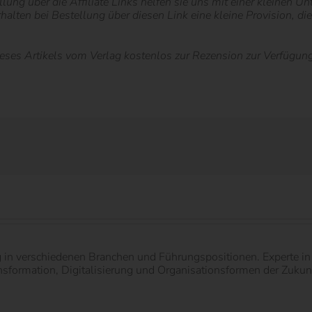
lung über die Affiliate Links helfen sie uns mit einer kleinen U
erhalten bei Bestellung über diesen Link eine kleine Provision, d
s Artikels vom Verlag kostenlos zur Rezension zur Verfügung g
g in verschiedenen Branchen und Führungspositionen. Experte 
ormation, Digitalisierung und Organisationsformen der Zukunft.