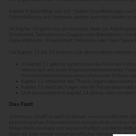
Kapitel 9 beschäftigt sich mit “Sieben Grundhaltungen zu
Wertschätzung und Vertrauen werden auch hier wieder in Un
Im Kapitel 10 gehts nun um konkrete Ideen zur Arbeitsges
Enrichment, Teilautonome Gruppen oder Betriebliche Vorsch
Agile Methoden, Projektarbeit, Holacracy oder Open Space 
Die Kapitel 11 bis 14 widmen sich abschließend weiteren
In Kapitel 11 geht es zunächst um die Rolle der Füh
ebenso auf, wie einen Empowermentorientierten Führung
Kompetenzentwicklung sowie Idealisierter Einfluss be
Kapitel 12 betrachtet das Thema Organisationskultur m
Kapitel 13 stellt die Fragen wie die Personalauswah
Und abschließend in Kapitel 14 gibt es noch vor dem
Das Fazit
Schermuly schafft es auch in diesem wissenschaftlichen 
psychologischen Empowerments ermöglicht es nicht nur wis
Möglichkeit, konkrete und wissenschaftlich validierte Met
Buch ist, trotz stärker wissenschaftlicher Verortung in der