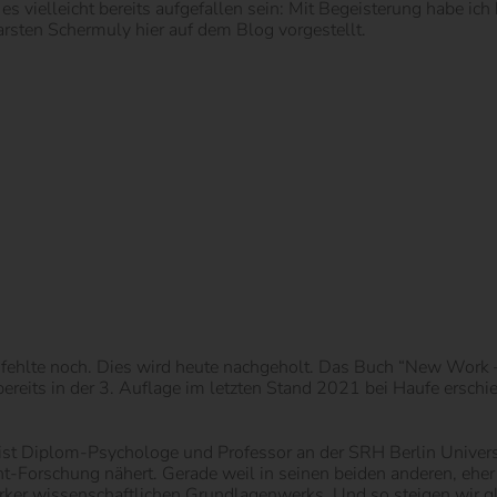
vielleicht bereits aufgefallen sein: Mit Begeisterung habe ich 
rsten Schermuly hier auf dem Blog vorgestellt.
 fehlte noch. Dies wird heute nachgeholt. Das Buch “New Work
ereits in der 3. Auflage im letzten Stand 2021 bei Haufe erschi
ist Diplom-Psychologe und Professor an der SRH Berlin Univers
orschung nähert. Gerade weil in seinen beiden anderen, eher pr
ärker wissenschaftlichen Grundlagenwerks. Und so steigen wir gl