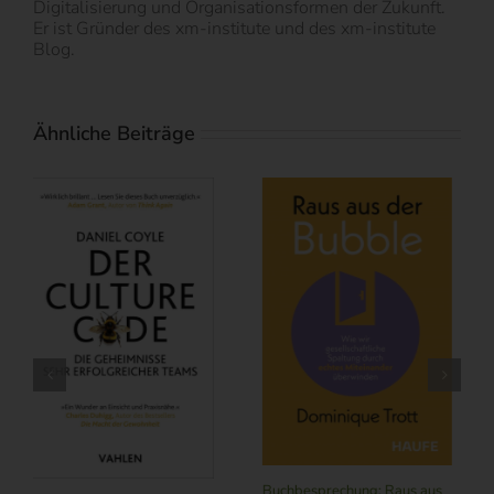
Digitalisierung und Organisationsformen der Zukunft.
Er ist Gründer des xm-institute und des xm-institute
Blog.
Ähnliche Beiträge
Buchbesprechung: Subscribe
NOW – Schneider, L.
Buchbesprechung: Fü
Raus aus