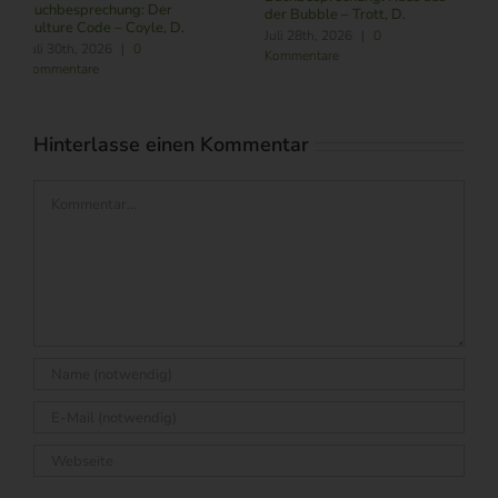
Juli 24th, 2026
|
0
im Zeitalter von KI – B
 D.
Kommentare
R./ Nitschmann, J./ Be
M.
August 6th, 2026
|
0
Kommentare
Hinterlasse einen Kommentar
Kommentar