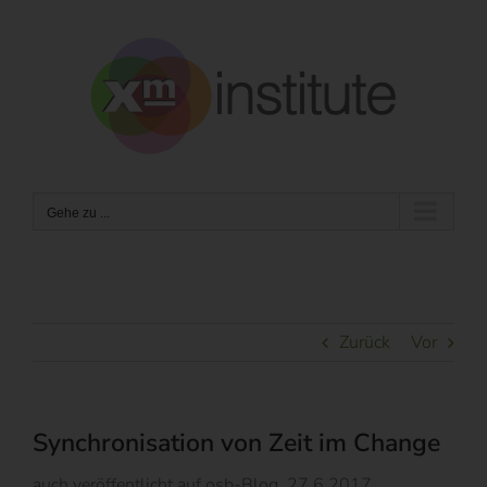
Zum
Inhalt
springen
Gehe zu ...
Zurück
Vor
Synchronisation von Zeit im Change
auch veröffentlicht auf osb-Blog, 27.6.2017