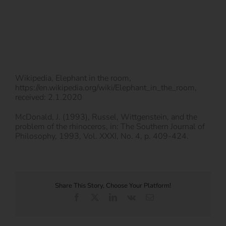
Wikipedia, Elephant in the room,
https://en.wikipedia.org/wiki/Elephant_in_the_room,
received: 2.1.2020
McDonald, J. (1993), Russel, Wittgenstein, and the
problem of the rhinoceros, in: The Southern Journal of
Philosophy, 1993, Vol. XXXI, No. 4, p. 409-424.
Share This Story, Choose Your Platform!
Facebook
X
LinkedIn
Vk
E-
Mail