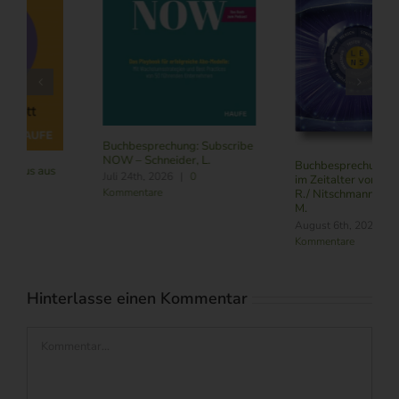
Buchbesprechung: Subscribe
NOW – Schneider, L.
Buchbesprechung: Führung
Juli 24th, 2026
|
0
im Zeitalter von KI – Butler,
Kommentare
R./ Nitschmann, J./ Becking,
M.
August 6th, 2026
|
0
Kommentare
Hinterlasse einen Kommentar
Kommentar