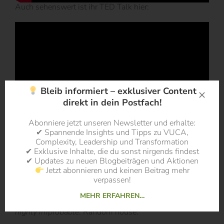
Auch sehenswert ist ihr TED Talk hier:
Bleib informiert – exklusiver Content
direkt in dein Postfach!
Abonniere jetzt unseren Newsletter und erhalte:
✔ Spannende Insights und Tipps zu VUCA,
Complexity, Leadership und Transformation
Auf ihrem Blog beschreibt sie ferner (sehr lesenswert),
✔ Exklusive Inhalte, die du sonst nirgends findest
die Highlights der
Grey Rhinos von 2019
und auch der
✔ Updates zu neuen Blogbeiträgen und Aktionen
vorigen Jahre aus ihrer Sicht.
Jetzt abonnieren und keinen Beitrag mehr
verpassen!
Quellen:
MEHR ERFAHREN…
Taleb, N. N. (2007).
The black swan: The impact of the
highly improbable
. Random house.