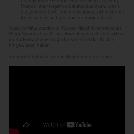
unangenehme Gefühle zu vermeiden. Da „Grey
Rhinos“ eher negative Gefühle auslösen, wenn
sie „weggedrückt“ und die Tendenz, sich nicht mit
ihnen zu beschäftigen und sie zu ignorieren.
Viele Vorfälle werden lt. Wucker fälschlicherweise als
Black Swans klassifiziert, obwohl sehr viele Anzeichen
im Vorfeld auf eine mögliche Krise und das Risiko
hingewiesen haben.
Eingeführt hat Wucker den Begriff vermutlich hier: