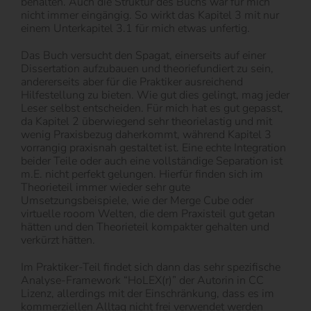
behalten. Auch die Struktur des Buchs war für mich
nicht immer eingängig. So wirkt das Kapitel 3 mit nur
einem Unterkapitel 3.1 für mich etwas unfertig.
Das Buch versucht den Spagat, einerseits auf einer
Dissertation aufzubauen und theoriefundiert zu sein,
andererseits aber für die Praktiker ausreichend
Hilfestellung zu bieten. Wie gut dies gelingt, mag jeder
Leser selbst entscheiden. Für mich hat es gut gepasst,
da Kapitel 2 überwiegend sehr theorielastig und mit
wenig Praxisbezug daherkommt, während Kapitel 3
vorrangig praxisnah gestaltet ist. Eine echte Integration
beider Teile oder auch eine vollständige Separation ist
m.E. nicht perfekt gelungen. Hierfür finden sich im
Theorieteil immer wieder sehr gute
Umsetzungsbeispiele, wie der Merge Cube oder
virtuelle rooom Welten, die dem Praxisteil gut getan
hätten und den Theorieteil kompakter gehalten und
verkürzt hätten.
Im Praktiker-Teil findet sich dann das sehr spezifische
Analyse-Framework “HoLEX(r)” der Autorin in CC
Lizenz, allerdings mit der Einschränkung, dass es im
kommerziellen Alltag nicht frei verwendet werden