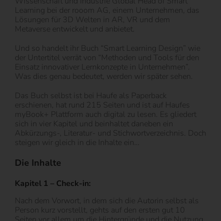
Wissenschaft und Industrie Global Head of Smart
Learning bei der rooom AG, einem Unternehmen, das
Lösungen für 3D Welten in AR, VR und dem
Metaverse entwickelt und anbietet.
Und so handelt ihr Buch “Smart Learning Design” wie
der Untertitel verrät von “Methoden und Tools für den
Einsatz innovativer Lernkonzepte in Unternehmen”.
Was dies genau bedeutet, werden wir später sehen.
Das Buch selbst ist bei Haufe als Paperback
erschienen, hat rund 215 Seiten und ist auf Haufes
myBook+ Plattform auch digital zu lesen. Es gliedert
sich in vier Kapitel und beinhaltet daneben ein
Abkürzungs-, Literatur- und Stichwortverzeichnis. Doch
steigen wir gleich in die Inhalte ein…
Die Inhalte
Kapitel 1 – Check-in:
Nach dem Vorwort, in dem sich die Autorin selbst als
Person kurz vorstellt, gehts auf den ersten gut 10
Seiten vor allem um die Hintergründe und die Nutzung