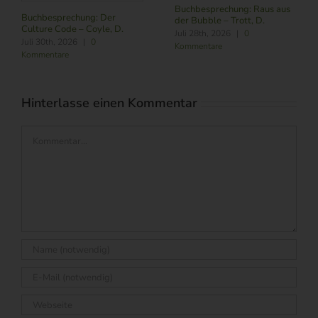
NOW – Schneider, L.
Buchbesprech
chung: Raus aus
Juli 24th, 2026
|
0
im Zeitalter vo
– Trott, D.
Kommentare
R./ Nitschmann
026
|
0
M.
August 6th, 20
Kommentare
Hinterlasse einen Kommentar
Kommentar