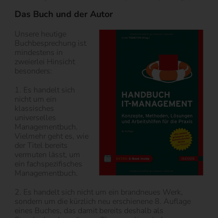
Das Buch und der Autor
Unsere heutige
Buchbesprechung ist
mindestens in
zweierlei Hinsicht
besonders:
1. Es handelt sich
nicht um ein
klassisches
universelles
Managementbuch.
Vielmehr geht es, wie
der Titel bereits
vermuten lässt, um
ein fachspezifisches
Managementbuch.
2. Es handelt sich nicht um ein brandneues Werk,
sondern um die kürzlich neu erschienene 8. Auflage
eines Buches, das damit bereits deshalb als