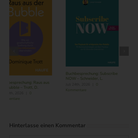
Buchbesprechung: Subscribe
NOW – Schneider, L.
Buchbesprechung: Führung
Juli 24th, 2026
|
0
im Zeitalter von KI – Butler,
Kommentare
R./ Nitschmann, J./ Becking,
M.
August 6th, 2026
|
0
Kommentare
Hinterlasse einen Kommentar