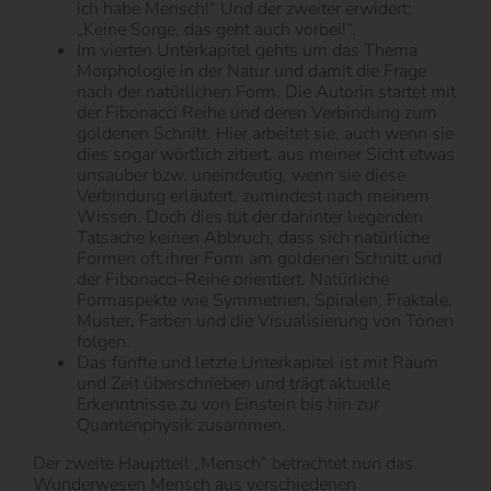
ich habe Mensch!“ Und der zweiter erwidert:
„Keine Sorge, das geht auch vorbei!“.
Im vierten Unterkapitel gehts um das Thema
Morphologie in der Natur und damit die Frage
nach der natürlichen Form. Die Autorin startet mit
der Fibonacci Reihe und deren Verbindung zum
goldenen Schnitt. Hier arbeitet sie, auch wenn sie
dies sogar wörtlich zitiert, aus meiner Sicht etwas
unsauber bzw. uneindeutig, wenn sie diese
Verbindung erläutert, zumindest nach meinem
Wissen. Doch dies tut der dahinter liegenden
Tatsache keinen Abbruch, dass sich natürliche
Formen oft ihrer Form am goldenen Schnitt und
der Fibonacci-Reihe orientiert. Natürliche
Formaspekte wie Symmetrien, Spiralen, Fraktale,
Muster, Farben und die Visualisierung von Tönen
folgen.
Das fünfte und letzte Unterkapitel ist mit Raum
und Zeit überschrieben und trägt aktuelle
Erkenntnisse zu von Einstein bis hin zur
Quantenphysik zusammen.
Der zweite Hauptteil „Mensch“ betrachtet nun das
Wunderwesen Mensch aus verschiedenen