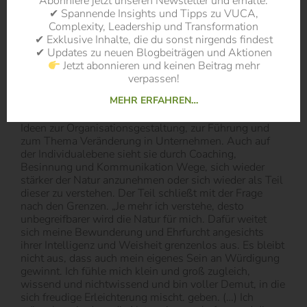
Abonniere jetzt unseren Newsletter und erhalte:
Gestaltung, die Welt der Organisation und auch die
✔ Spannende Insights und Tipps zu VUCA,
Welt des Individuums. Die Autorin generiert hierzu auf
Complexity, Leadership und Transformation
jeder dieser Ebenen Ideen und
✔ Exklusive Inhalte, die du sonst nirgends findest
Handlungsempfehlungen, wie sie eine Übertragung der
✔ Updates zu neuen Blogbeiträgen und Aktionen
natürlichen Prinzipien auf eine „natürliche Gestaltung“
Jetzt abonnieren und keinen Beitrag mehr
sieht. Mit der Zelle als Vorbild geht es um
verpassen!
Arbeitsteilung und Kooperation, um das stetige sowohl
MEHR ERFAHREN…
als auch anstelle eines entweder-oder. Neben Ideen zu
gestalterischen Kreativprozessen wagt sie sich auch an
Ideen zur Organisationsgestaltung, zur Führung und
zum Thema Veränderung in Unternehmen. Auch auf
der Individualebene sieht sie durch Coaching,
Besinnung und Kommunikation Wege, sich wieder
stärker der Natur anzunehmen oder sich wieder als Teil
dieser zu verstehen. Der Teil schließt mit der Frage
nach den Grenzen. „Je mehr ich verstehe, desto
unbegreifbarer wird die Natur für mich. Dafür weitet
sich meine Bewunderung und Ehrfurcht angesichts
ihrer Intelligenz und Weisheit grenzenlos aus. Es bleibt
nicht aus, dass auch mein eigenes Sein an Würdigung
gewinnt. Ich fühle mich klein und groß zugleich,
wissend und nichtwissend und bin voller Demut, in die
sich freudige Erleichterung mischt. geben. (…) Ich