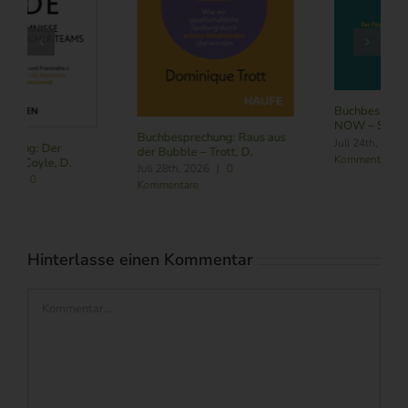
Buchbesprechung: Subscribe
NOW – Schneider, L.
Buchbesprechung: Führung
Juli 24th, 2026
|
0
im Zeitalter von KI – Butler,
Kommentare
R./ Nitschmann, J./ Becking,
M.
August 6th, 2026
|
0
Kommentare
Hinterlasse einen Kommentar
Kommentar