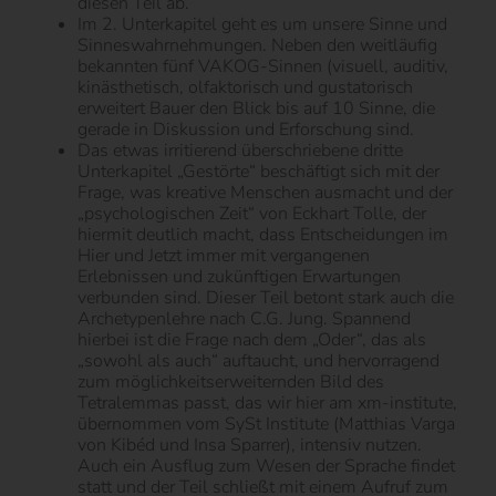
diesen Teil ab.
Im 2. Unterkapitel geht es um unsere Sinne und
Sinneswahrnehmungen. Neben den weitläufig
bekannten fünf VAKOG-Sinnen (visuell, auditiv,
kinästhetisch, olfaktorisch und gustatorisch
erweitert Bauer den Blick bis auf 10 Sinne, die
gerade in Diskussion und Erforschung sind.
Das etwas irritierend überschriebene dritte
Unterkapitel „Gestörte“ beschäftigt sich mit der
Frage, was kreative Menschen ausmacht und der
„psychologischen Zeit“ von Eckhart Tolle, der
hiermit deutlich macht, dass Entscheidungen im
Hier und Jetzt immer mit vergangenen
Erlebnissen und zukünftigen Erwartungen
verbunden sind. Dieser Teil betont stark auch die
Archetypenlehre nach C.G. Jung. Spannend
hierbei ist die Frage nach dem „Oder“, das als
„sowohl als auch“ auftaucht, und hervorragend
zum möglichkeitserweiternden Bild des
Tetralemmas passt, das wir hier am xm-institute,
übernommen vom SySt Institute (Matthias Varga
von Kibéd und Insa Sparrer), intensiv nutzen.
Auch ein Ausflug zum Wesen der Sprache findet
statt und der Teil schließt mit einem Aufruf zum