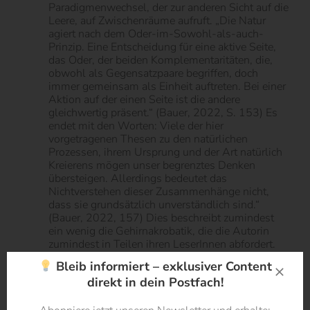
Paradigmenwechsel, der zur anderen Sicht auf die
Leere, auf Zwischenräume aufruft. „Die Natur
agiert nach dem Oder-im-Sowohl-als-auch-
Prinzip. Eine Entscheidung für eine aktive Seite,
das Oder, der beiden Komplementaritäten, die,
obwohl als Gegensatzpaare begriffen, doch
immer gemeinsam als Einheit auftreten. Bei einer
Aktion auf der einen Seite ist die andere
gleichwertig präsent.“ (Bauer, 2022, S. 153) Es
endet mit den Worten: Viele der hier
vorgetragenen Thesen zu den natürlichen
Prozessen, ihrem Ursprung und der Art natürlich
Kreierens mögen unser begrenztes Denken
übersteigen. Allerdings bedeutet das
Nichtverstehen dieser Zusammenhänge nicht,
dass sie grundsätzlich unverständlich sind.“
(Bauer, 2022, 157) Dies beschreibt zumindest
ein wenig die Gehirnakrobatik, die die Autorin
zumindest in Teilen ihren LeserInnen abfordert.
Bleib informiert – exklusiver Content
Der dritte Hauptteil geht hierzu noch einen Schritt
direkt in dein Postfach!
weiter und ist mit „formatio naturalis“ überschrieben –
dem natürlichen Kreieren. Dieser Teil versucht sich an
einem Transfer des bisher gesagten in die Welt der