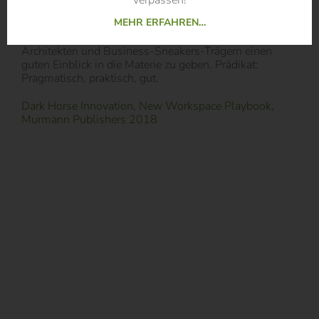
viel zu häufig rein den Innenarchitekten oder
MEHR ERFAHREN…
Büroausstattern in Planung und Entwicklung
überlassen wurde. Das Buch hilft hier auch Nicht-
Architekten und Business-Sneakers-Trägern einen
guten Einblick in die Materie zu geben. Prädikat:
Pragmatisch, praktisch, gut.
Dark Horse Innovation, New Workspace Playbook,
Murmann Publishers 2018