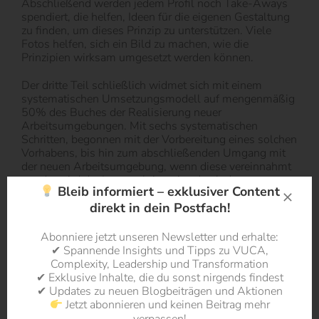
Abschließend werden jedem Profil noch Take-Aways
spendiert, die helfen, Ideen für die eigenen Gestaltung
zu finden, um dieses Prinzip zu unterstützen. Viele
Fotos helfen, sich ein Bild zu machen, wie die
Prinzipien wirksam umgesetzt werden können.
Der dritte Teil schließlich widmet sich mit einem
systematischen Umsetzungsmodell auf mengenmäßig
50% des Buches der Realisierung neuer
Arbeitsumgebungen. Mit sechs systematischen
Schritten, begonnen mit der Vorbereitung eines solchen
Vorhabens, bis hin zum abschließenden Umgang mit
der neuen Arbeitsumgebung, wenn diese vereinnahmt
wurde, wird der Leser schrittweise durch den
Bleib informiert – exklusiver Content
Umsetzungsdschungel geführt. Hilfreich hierzu
direkt in dein Postfach!
Canvases und Tools, die eine systematischen und klare
Visualisierung in jedem Schritt unterstützen. Konkrete
Raumkonzepte in Form unterschiedlich großer Module
Abonniere jetzt unseren Newsletter und erhalte:
und in Form eines kompletten Büro-Baukastens mit
✔ Spannende Insights und Tipps zu VUCA,
Elementen wie Denkerzellen, Dialogboxen,
Complexity, Leadership und Transformation
Teamräumen bis hin zum Gym runden die Toolbox ab.
✔ Exklusive Inhalte, die du sonst nirgends findest
✔ Updates zu neuen Blogbeiträgen und Aktionen
Alles in allem ein gelungenes Buch, das viel
Jetzt abonnieren und keinen Beitrag mehr
Inspiration für ein Thema gibt, das in der Vergangenheit
verpassen!