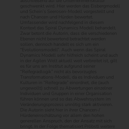
abschließend auf die Unternehmenskultur
geschwenkt wird. Hier werden das Eisbergmodell
und Schein’s Seerosen-Modell vorgestellt und
nach Chancen und Hürden bewertet.
Umfassender wird nachfelgend in diesem
Kontext das Spiral Dynamics Modell behandelt.
Zwar betont die Autorin, dass die verschiedenen
Ebenen nicht bewertend betrachtet werden
sollen, dennoch handelt es sich um ein
“Evolutionsmodell”. Auch wenn das Spiral
Dynamics Modell sehr hilfreich scheint und auch
in der Agilen Welt aktuell weit verbreitet ist, gilt
es für uns am Institut aufgrund seiner
“Reifegradlogik” nicht als bevorzugtes
Transformations-Modell, da es Individuen und
Kulturen in “Reifegrade” einordnet, die (auch
ungewollt) schnell zu Abwertungen einzelner
Individuen und Gruppen in einer Organisation
führen können und so das Abwehrsystem im
Veränderungsprozess unnötig stark aktivieren.
Die Autorin sieht hier in ihrer Chancen-/
Hürdeneinschätzung vor allem den hohen
generellen Anspruch, den der Ansatz mit sich
bringt. In der Folge thematisiert Pröbstl weitere