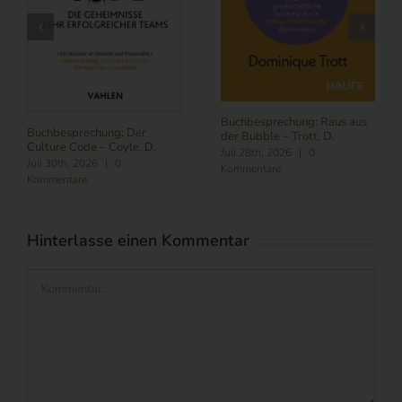
Buchbesprechung: Subscribe
NOW – Schneider, L.
Buchbesprechung: Führung
aus
Juli 24th, 2026
|
0
im Zeitalter von KI – Butler,
Kommentare
R./ Nitschmann, J./ Becking,
M.
August 6th, 2026
|
0
Kommentare
Hinterlasse einen Kommentar
Kommentar