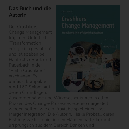
Das Buch und die
Autorin
Der Crashkurs
Change Management
trägt den Untertitel
“Transformation
erfolgreich gestalten”
und ist soeben bei
Haufe als eBook und
Paperback in der
“Reihe Crashkurs”
erschienen. Es
umfasst kompakte
rund 160 Seiten, auf
denen Grundlagen,
Zusammenhänge und Wirkmechanismen in allen
Phasen des Change-Prozesses ebenso dargestellt
werden sollen, wie ein Praxisbeispiel einer Post-
Merger Integration. Die Autorin, Heike Pröbstl, deren
Erstlingswerk ich hier in den Händen halte, kommt
ursprünglich aus dem Bereich Banken und