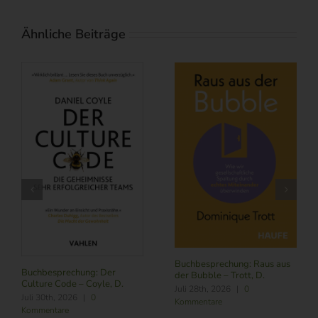
Ähnliche Beiträge
Buchbesprechung: Subscribe
NOW – Schneider, L.
Buchbesprechung: Führung
Juli 24th, 2026
|
0
im Zeitalter von KI – Butler,
Kommentare
R./ Nitschmann, J./ Becking,
M.
August 6th, 2026
|
0