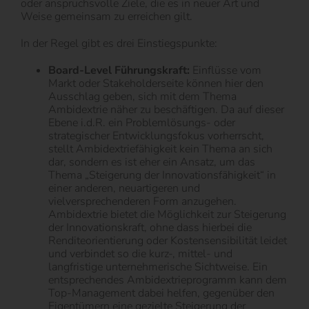
oder anspruchsvolle Ziele, die es in neuer Art und
Weise gemeinsam zu erreichen gilt.
In der Regel gibt es drei Einstiegspunkte:
Board-Level Führungskraft:
Einflüsse vom
Markt oder Stakeholderseite können hier den
Ausschlag geben, sich mit dem Thema
Ambidextrie näher zu beschäftigen. Da auf dieser
Ebene i.d.R. ein Problemlösungs- oder
strategischer Entwicklungsfokus vorherrscht,
stellt Ambidextriefähigkeit kein Thema an sich
dar, sondern es ist eher ein Ansatz, um das
Thema „Steigerung der Innovationsfähigkeit“ in
einer anderen, neuartigeren und
vielversprechenderen Form anzugehen.
Ambidextrie bietet die Möglichkeit zur Steigerung
der Innovationskraft, ohne dass hierbei die
Renditeorientierung oder Kostensensibilität leidet
und verbindet so die kurz-, mittel- und
langfristige unternehmerische Sichtweise. Ein
entsprechendes Ambidextrieprogramm kann dem
Top-Management dabei helfen, gegenüber den
Eigentümern eine gezielte Steigerung der