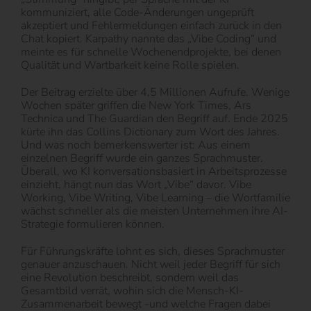
kommuniziert, alle Code-Änderungen ungeprüft
akzeptiert und Fehlermeldungen einfach zurück in den
Chat kopiert. Karpathy nannte das „Vibe Coding“ und
meinte es für schnelle Wochenendprojekte, bei denen
Qualität und Wartbarkeit keine Rolle spielen.
Der Beitrag erzielte über 4,5 Millionen Aufrufe. Wenige
Wochen später griffen die New York Times, Ars
Technica und The Guardian den Begriff auf. Ende 2025
kürte ihn das Collins Dictionary zum Wort des Jahres.
Und was noch bemerkenswerter ist: Aus einem
einzelnen Begriff wurde ein ganzes Sprachmuster.
Überall, wo KI konversationsbasiert in Arbeitsprozesse
einzieht, hängt nun das Wort „Vibe“ davor. Vibe
Working, Vibe Writing, Vibe Learning – die Wortfamilie
wächst schneller als die meisten Unternehmen ihre AI-
Strategie formulieren können.
Für Führungskräfte lohnt es sich, dieses Sprachmuster
genauer anzuschauen. Nicht weil jeder Begriff für sich
eine Revolution beschreibt, sondern weil das
Gesamtbild verrät, wohin sich die Mensch-KI-
Zusammenarbeit bewegt -und welche Fragen dabei