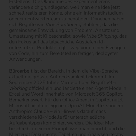
Erstellens: Die Ökonomie des Experimentierens
verändere sich grundlegend, weil man eine Idee jetzt
schnell realisieren könne, ohne ein Informatikstudium
oder ein Entwicklerteam zu benötigen. Daneben haben
sich Begriffe wie
Vibe Solutioning
etabliert, das die
gemeinsame Entwicklung von Problem, Ansatz und
Umsetzung mit KI beschreibt, sowie
Vibe Shipping
, das
den Fokus auf das tatsächliche Ausliefern KI-
unterstützter Produkte legt – weg vom reinen Erzeugen
von Code, hin zum Bereitstellen fertiger, deployeter
Anwendungen.
Büroarbeit
ist der Bereich, in dem die Vibe-Sprache
aktuell die grösste Aufmerksamkeit bekommt. Im
September 2025 führte Microsoft den Begriff
Vibe
Working
offiziell ein und lancierte einen Agent Mode in
Excel und Word innerhalb von Microsoft 365 Copilot.
Bemerkenswert: Für den Office Agent in Copilot nutzt
Microsoft nicht die eigenen OpenAI-Modelle, sondern
Anthropics Claude – ein Hinweis darauf, dass
verschiedene KI-Modelle für unterschiedliche
Aufgabentypen kombiniert werden. Die Idee: Man
beschreibt in einem Prompt, was man braucht, und die
KI erzeugt Dokumente, Tabellen und Analysen iterativ