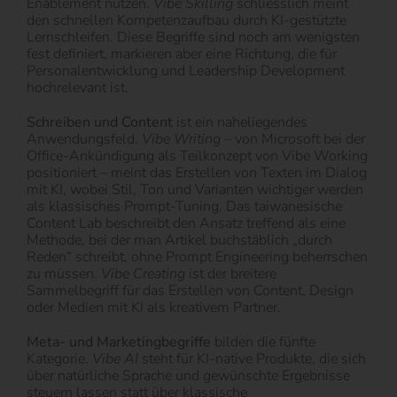
Enablement nutzen.
Vibe Skilling
schliesslich meint
den schnellen Kompetenzaufbau durch KI-gestützte
Lernschleifen. Diese Begriffe sind noch am wenigsten
fest definiert, markieren aber eine Richtung, die für
Personalentwicklung und Leadership Development
hochrelevant ist.
Schreiben und Content
ist ein naheliegendes
Anwendungsfeld.
Vibe Writing
– von Microsoft bei der
Office-Ankündigung als Teilkonzept von Vibe Working
positioniert – meint das Erstellen von Texten im Dialog
mit KI, wobei Stil, Ton und Varianten wichtiger werden
als klassisches Prompt-Tuning. Das taiwanesische
Content Lab beschreibt den Ansatz treffend als eine
Methode, bei der man Artikel buchstäblich „durch
Reden“ schreibt, ohne Prompt Engineering beherrschen
zu müssen.
Vibe Creating
ist der breitere
Sammelbegriff für das Erstellen von Content, Design
oder Medien mit KI als kreativem Partner.
Meta- und Marketingbegriffe
bilden die fünfte
Kategorie.
Vibe AI
steht für KI-native Produkte, die sich
über natürliche Sprache und gewünschte Ergebnisse
steuern lassen statt über klassische