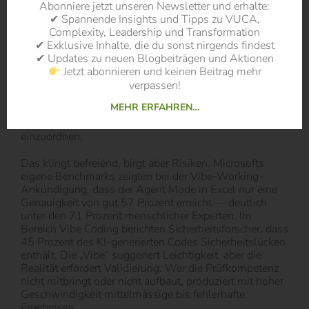
verteilt und Fortschritt kontrolliert hat, wird in einer
Abonniere jetzt unseren Newsletter und erhalte:
Vibe-Working-Welt weniger gebraucht. Wenn eine
✔ Spannende Insights und Tipps zu VUCA,
Mitarbeiterin in zwanzig Minuten mit KI-Unterstützung
Complexity, Leadership und Transformation
eine Finanzanalyse erstellen kann, für die früher ein
✔ Exklusive Inhalte, die du sonst nirgends findest
halber Tag und eine Excel-Spezialistin nötig waren,
✔ Updates zu neuen Blogbeiträgen und Aktionen
dann verschiebt sich die Wertschöpfung. Gefragt sind
Jetzt abonnieren und keinen Beitrag mehr
dann weniger die Fähigkeiten, solche Analysen
verpassen!
manuell zu bauen, sondern die Fähigkeiten, die
MEHR ERFAHREN…
richtigen Fragen zu stellen, das Ergebnis kritisch zu
prüfen und es in einen grösseren Zusammenhang
einzuordnen.
Das klingt befreiend, birgt aber Risiken. Microsofts
eigene Benchmarks zeigten bei der Vibe-Working-
Ankündigung, dass der Agent Mode in Excel nur eine
Genauigkeit von gut 57 Prozent erreicht — deutlich
unter den 71 Prozent menschlicher Experten. Im
Bereich Vibe Coding berichten Sicherheitsforscher, dass
45 Prozent des KI-generierten Codes Sicherheitslücken
enthält. Die „Vibe“ suggeriert Leichtigkeit, aber die
Realität erfordert Validierung. Wer die Prüfkompetenz
nicht mitbringt oder nicht aufbaut, produziert mit hoher
Geschwindigkeit mittelmässige bis fehlerhafte
Ergebnisse.