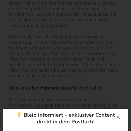
ersten Mal stimmt. Das Modell ist immer ein Dialog:
prompten, prüfen, korrigieren, weitermachen. Das
klingt trivial, hat aber tiefgreifende Konsequenzen für
Arbeitsabläufe, die bisher auf Spezifikation-dann-
Ausführung ausgelegt waren.
Drittens die Verschiebung von Ausführung zu
Steuerung.
In allen Vibe-Szenarien ändert sich die
Rolle des Menschen: weg vom Ausführen, hin zum
Steuern, Prüfen und Entscheiden. Ein Entwickler, der
Vibe Coding betreibt, schreibt keinen Code mehr,
sondern orchestriert Agenten. Eine Mitarbeiterin, die
Vibe Working nutzt, füllt kein leeres Dokument mehr,
sondern lenkt einen Entwurfsprozess.
Was das für Führungskräfte bedeutet
Die Vibe-Begriffe sind kein rein technisches
Phänomen. Sie signalisieren eine Verschiebung in der
Arbeitswelt, die Führungskräfte aus mehreren Gründen
Bleib informiert – exklusiver Content
ernst nehmen sollten.
direkt in dein Postfach!
Ein Abteilungsleiter, der bisher vor allem Arbeitspakete