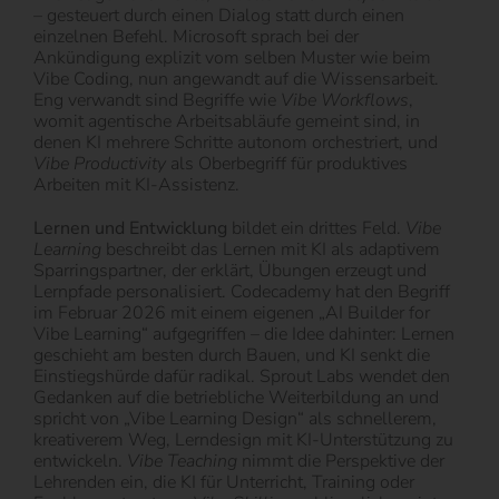
– gesteuert durch einen Dialog statt durch einen
einzelnen Befehl. Microsoft sprach bei der
Ankündigung explizit vom selben Muster wie beim
Vibe Coding, nun angewandt auf die Wissensarbeit.
Eng verwandt sind Begriffe wie
Vibe Workflows
,
womit agentische Arbeitsabläufe gemeint sind, in
denen KI mehrere Schritte autonom orchestriert, und
Vibe Productivity
als Oberbegriff für produktives
Arbeiten mit KI-Assistenz.
Lernen und Entwicklung
bildet ein drittes Feld.
Vibe
Learning
beschreibt das Lernen mit KI als adaptivem
Sparringspartner, der erklärt, Übungen erzeugt und
Lernpfade personalisiert. Codecademy hat den Begriff
im Februar 2026 mit einem eigenen „AI Builder for
Vibe Learning“ aufgegriffen – die Idee dahinter: Lernen
geschieht am besten durch Bauen, und KI senkt die
Einstiegshürde dafür radikal. Sprout Labs wendet den
Gedanken auf die betriebliche Weiterbildung an und
spricht von „Vibe Learning Design“ als schnellerem,
kreativerem Weg, Lerndesign mit KI-Unterstützung zu
entwickeln.
Vibe Teaching
nimmt die Perspektive der
Lehrenden ein, die KI für Unterricht, Training oder