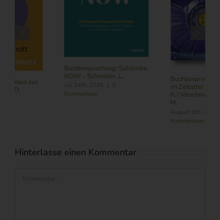
Buchbesprechung: Subscribe
NOW – Schneider, L.
Buchbesprechung: Führung
Juli 24th, 2026
|
0
im Zeitalter von KI – Butler,
Kommentare
R./ Nitschmann, J./ Becking,
M.
August 6th, 2026
|
0
Kommentare
Hinterlasse einen Kommentar
Kommentar