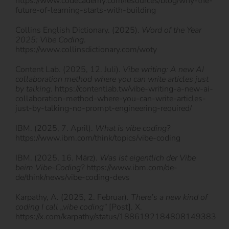
https://www.codecademy.com/resources/blog/why-the-
future-of-learning-starts-with-building
Collins English Dictionary. (2025).
Word of the Year
2025: Vibe Coding
.
https://www.collinsdictionary.com/woty
Content Lab. (2025, 12. Juli).
Vibe writing: A new AI
collaboration method where you can write articles just
by talking
. https://contentlab.tw/vibe-writing-a-new-ai-
collaboration-method-where-you-can-write-articles-
just-by-talking-no-prompt-engineering-required/
IBM. (2025, 7. April).
What is vibe coding?
https://www.ibm.com/think/topics/vibe-coding
IBM. (2025, 16. März).
Was ist eigentlich der Vibe
beim Vibe-Coding?
https://www.ibm.com/de-
de/think/news/vibe-coding-devs
Karpathy, A. (2025, 2. Februar).
There’s a new kind of
coding I call „vibe coding“
[Post]. X.
https://x.com/karpathy/status/1886192184808149383