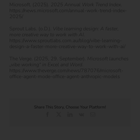
Microsoft. (2025).
2025 Annual Work Trend Index
.
https://news.microsoft.com/annual-work-trend-index-
2025/
Sprout Labs. (o.D.).
Vibe learning design: A faster,
more creative way to work with AI
.
https://www.sproutlabs.com.au/blog/vibe-learning-
design-a-faster-more-creative-way-to-work-with-ai/
The Verge. (2025, 29. September).
Microsoft launches
„vibe working“ in Excel and Word
.
https://www.theverge.com/news/787076/microsoft-
office-agent-mode-office-agent-anthropic-models
Share This Story, Choose Your Platform!
Facebook
X
LinkedIn
Vk
E-
Mail