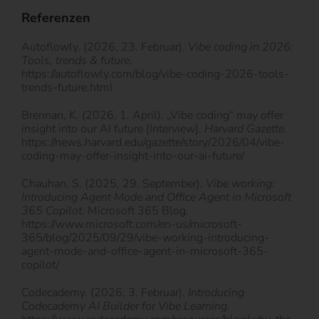
Referenzen
Autoflowly. (2026, 23. Februar).
Vibe coding in 2026:
Tools, trends & future
.
https://autoflowly.com/blog/vibe-coding-2026-tools-
trends-future.html
Brennan, K. (2026, 1. April). „Vibe coding“ may offer
insight into our AI future [Interview].
Harvard Gazette
.
https://news.harvard.edu/gazette/story/2026/04/vibe-
coding-may-offer-insight-into-our-ai-future/
Chauhan, S. (2025, 29. September).
Vibe working:
Introducing Agent Mode and Office Agent in Microsoft
365 Copilot
. Microsoft 365 Blog.
https://www.microsoft.com/en-us/microsoft-
365/blog/2025/09/29/vibe-working-introducing-
agent-mode-and-office-agent-in-microsoft-365-
copilot/
Codecademy. (2026, 3. Februar).
Introducing
Codecademy AI Builder for Vibe Learning
.