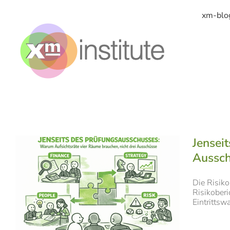
Zum
Inhalt
xm-blo
springen
Jensei
Aussc
Die Risiko
Risikoberi
Eintrittswa