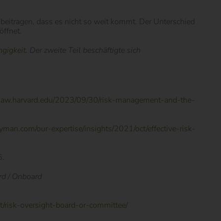
zu beitragen, dass es nicht so weit kommt. Der Unterschied
öffnet.
gigkeit
. Der zweite Teil beschäftigte sich
v.law.harvard.edu/2023/09/30/risk-management-and-the-
man.com/our-expertise/insights/2021/oct/effective-risk-
6.
rd / Onboard
t/risk-oversight-board-or-committee/