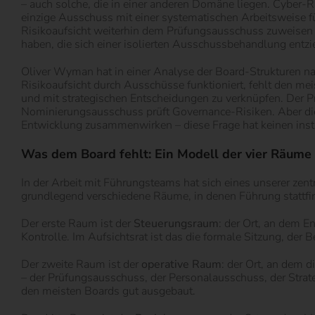
– auch solche, die in einer anderen Domäne liegen. Cyber
einzige Ausschuss mit einer systematischen Arbeitsweise f
Risikoaufsicht weiterhin dem Prüfungsausschuss zuweisen 
haben, die sich einer isolierten Ausschussbehandlung entzi
Oliver Wyman hat in einer Analyse der Board-Strukturen nac
Risikoaufsicht durch Ausschüsse funktioniert, fehlt den mei
und mit strategischen Entscheidungen zu verknüpfen. Der P
Nominierungsausschuss prüft Governance-Risiken. Aber die F
Entwicklung zusammenwirken – diese Frage hat keinen insti
Was dem Board fehlt: Ein Modell der vier Räume
In der Arbeit mit Führungsteams hat sich eines unserer zen
grundlegend verschiedene Räume, in denen Führung stattfind
Der erste Raum ist der
Steuerungsraum
: der Ort, an dem E
Kontrolle. Im Aufsichtsrat ist das die formale Sitzung, d
Der zweite Raum ist der
operative Raum
: der Ort, an dem d
– der Prüfungsausschuss, der Personalausschuss, der Strate
den meisten Boards gut ausgebaut.