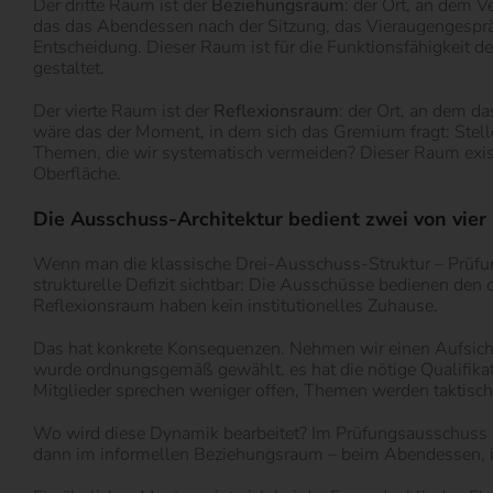
Der dritte Raum ist der
Beziehungsraum
: der Ort, an dem V
das das Abendessen nach der Sitzung, das Vieraugengesprä
Entscheidung. Dieser Raum ist für die Funktionsfähigkeit d
gestaltet.
Der vierte Raum ist der
Reflexionsraum
: der Ort, an dem d
wäre das der Moment, in dem sich das Gremium fragt: Stelle
Themen, die wir systematisch vermeiden? Dieser Raum existie
Oberfläche.
Die Ausschuss-Architektur bedient zwei von vie
Wenn man die klassische Drei-Ausschuss-Struktur – Prüfun
strukturelle Defizit sichtbar: Die Ausschüsse bedienen de
Reflexionsraum haben kein institutionelles Zuhause.
Das hat konkrete Konsequenzen. Nehmen wir einen Aufsichtsra
wurde ordnungsgemäß gewählt, es hat die nötige Qualifika
Mitglieder sprechen weniger offen, Themen werden taktische
Wo wird diese Dynamik bearbeitet? Im Prüfungsausschuss sic
dann im informellen Beziehungsraum – beim Abendessen, im