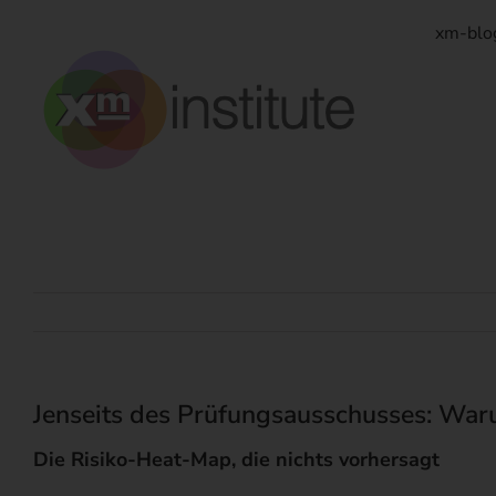
Zum
Inhalt
xm-blo
springen
Jenseits des Prüfungsausschusses: Waru
Die Risiko-Heat-Map, die nichts vorhersagt