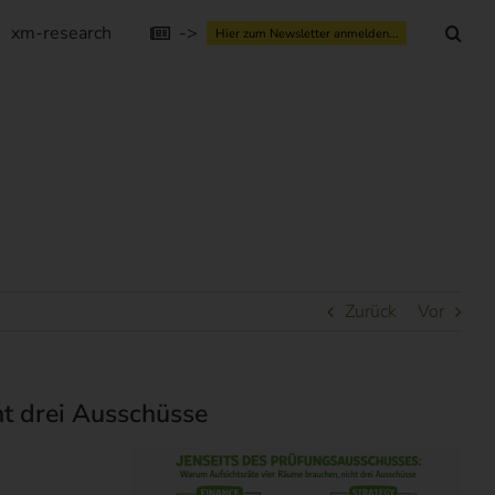
xm-research
->
Hier zum Newsletter anmelden...
Zurück
Vor
ht drei Ausschüsse