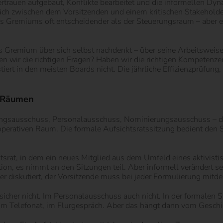
ertrauen aufgebaut, Konflikte bearbeitet und die informellen Dy
ch zwischen dem Vorsitzenden und einem kritischen Stakeholder
es Gremiums oft entscheidender als der Steuerungsraum – aber er 
as Gremium über sich selbst nachdenkt – über seine Arbeitsweise
n wir die richtigen Fragen? Haben wir die richtigen Kompetenzen
rt in den meisten Boards nicht. Die jährliche Effizienzprüfung, 
r Räumen
gsausschuss, Personalausschuss, Nominierungsausschuss – durc
n operativen Raum. Die formale Aufsichtsratssitzung bedient de
t, in dem ein neues Mitglied aus dem Umfeld eines aktivistische
tion, es nimmt an den Sitzungen teil. Aber informell veränder
r diskutiert, der Vorsitzende muss bei jeder Formulierung mitde
her nicht. Im Personalausschuss auch nicht. In der formalen Si
 Telefonat, im Flurgespräch. Aber das hängt dann vom Geschick