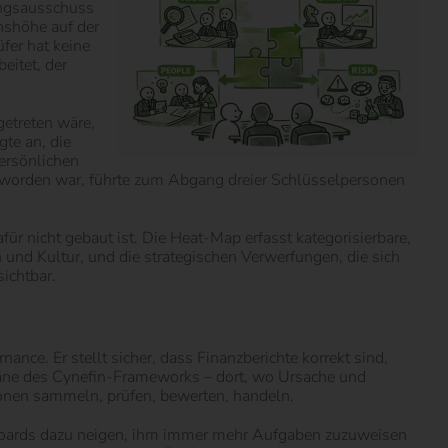
fungsausschuss
enshöhe auf der
fer hat keine
eitet, der
getreten wäre,
gte an, die
persönlichen
rt worden war, führte zum Abgang dreier Schlüsselpersonen
r nicht gebaut ist. Die Heat-Map erfasst kategorisierbare,
n und Kultur, und die strategischen Verwerfungen, die sich
ichtbar.
ce. Er stellt sicher, dass Finanzberichte korrekt sind,
mäne des Cynefin-Frameworks – dort, wo Ursache und
tionen sammeln, prüfen, bewerten, handeln.
s Boards dazu neigen, ihm immer mehr Aufgaben zuzuweisen