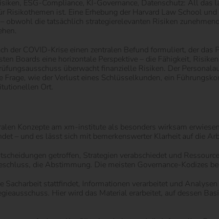
-Risiken, ESG-Compliance, KI-Governance, Datenschutz: All das
ür Risikothemen ist. Eine Erhebung der Harvard Law School und d
– obwohl die tatsächlich strategierelevanten Risiken zunehmend
ehen.
h der COVID-Krise einen zentralen Befund formuliert, der das P
sten Boards eine horizontale Perspektive – die Fähigkeit, Risik
rüfungsausschuss überwacht finanzielle Risiken. Der Personala
rage, wie der Verlust eines Schlüsselkunden, ein Führungskonfl
tutionellen Ort.
tralen Konzepte am xm-institute als besonders wirksam erwiesen:
et – und es lässt sich mit bemerkenswerter Klarheit auf die Ar
ntscheidungen getroffen, Strategien verabschiedet und Ressourc
er Beschluss, die Abstimmung. Die meisten Governance-Kodizes b
ie Sacharbeit stattfindet, Informationen verarbeitet und Analysen
gieausschuss. Hier wird das Material erarbeitet, auf dessen Ba