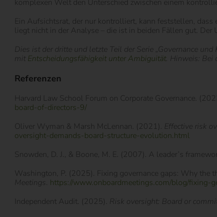
komplexen Welt den Unterschied zwischen einem kontroll
Ein Aufsichtsrat, der nur kontrolliert, kann feststellen, das
liegt nicht in der Analyse – die ist in beiden Fällen gut. De
Dies ist der dritte und letzte Teil der Serie „Governance un
mit
Entscheidungsfähigkeit unter Ambiguität
. Hinweis: Bei
Referenzen
Harvard Law School Forum on Corporate Governance. (202
board-of-directors-9/
Oliver Wyman & Marsh McLennan. (2021).
Effective risk 
oversight-demands-board-structure-evolution.html
Snowden, D. J., & Boone, M. E. (2007). A leader’s framewo
Washington, P. (2025). Fixing governance gaps: Why the th
Meetings
.
https://www.onboardmeetings.com/blog/fixing-g
Independent Audit. (2025).
Risk oversight: Board or commi