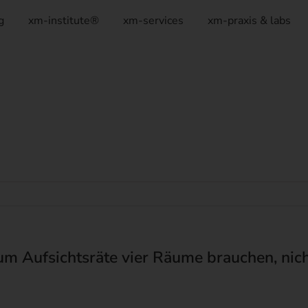
g
xm-institute®
xm-services
xm-praxis & labs
m Aufsichtsräte vier Räume brauchen, nic