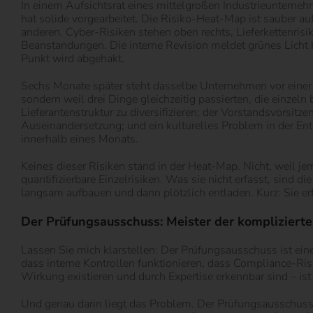
In einem Aufsichtsrat eines mittelgroßen Industrieunterneh
hat solide vorgearbeitet. Die Risiko-Heat-Map ist sauber au
anderen. Cyber-Risiken stehen oben rechts, Lieferkettenrisi
Beanstandungen. Die interne Revision meldet grünes Licht 
Punkt wird abgehakt.
Sechs Monate später steht dasselbe Unternehmen vor einer e
sondern weil drei Dinge gleichzeitig passierten, die einzel
Lieferantenstruktur zu diversifizieren; der Vorstandsvorsitz
Auseinandersetzung; und ein kulturelles Problem in der Ent
innerhalb eines Monats.
Keines dieser Risiken stand in der Heat-Map. Nicht, weil j
quantifizierbare Einzelrisiken. Was sie nicht erfasst, sind
langsam aufbauen und dann plötzlich entladen. Kurz: Sie e
Der Prüfungsausschuss: Meister der komplizier
Lassen Sie mich klarstellen: Der Prüfungsausschuss ist eine
dass interne Kontrollen funktionieren, dass Compliance-R
Wirkung existieren und durch Expertise erkennbar sind – ist
Und genau darin liegt das Problem. Der Prüfungsausschuss