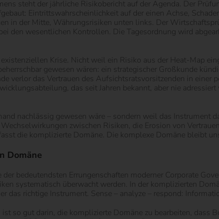
mens steht der jährliche Risikobericht auf der Agenda. Der Prü
fgebaut: Eintrittswahrscheinlichkeit auf der einen Achse, Schad
ken in der Mitte, Währungsrisiken unten links. Der Wirtschaftsprü
bei den wesentlichen Kontrollen. Die Tagesordnung wird abgearb
xistenziellen Krise. Nicht weil ein Risiko aus der Heat-Map ein
n beherrschbar gewesen wären: ein strategischer Großkunde kündi
ende verlor das Vertrauen des Aufsichtsratsvorsitzenden in einer 
wicklungsabteilung, das seit Jahren bekannt, aber nie adressie
emand nachlässig gewesen wäre – sondern weil das Instrument dafü
 die Wechselwirkungen zwischen Risiken, die Erosion von Vertraue
rfasst die komplizierte Domäne. Die komplexe Domäne bleibt uns
ten Domäne
 der bedeutendsten Errungenschaften moderner Corporate Governan
isiken systematisch überwacht werden. In der komplizierten Do
 er das richtige Instrument. Sense – analyze – respond: Informa
 ist so gut darin, die komplizierte Domäne zu bearbeiten, das