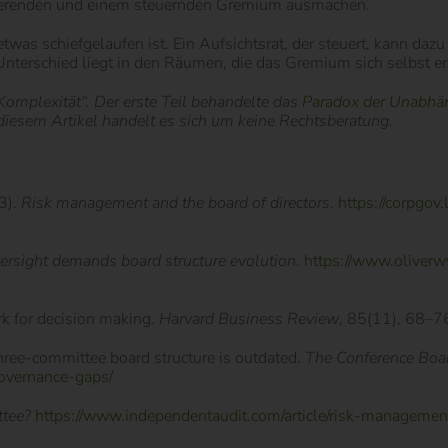
ierenden und einem steuernden Gremium ausmachen.
s etwas schiefgelaufen ist. Ein Aufsichtsrat, der steuert, kann da
r Unterschied liegt in den Räumen, die das Gremium sich selbst er
d Komplexität“. Der erste Teil behandelte das
Paradox der Unabhän
 diesem Artikel handelt es sich um keine Rechtsberatung.
3).
Risk management and the board of directors
.
https://corpgo
oversight demands board structure evolution
.
https://www.oliverwy
rk for decision making.
Harvard Business Review
, 85(11), 68–7
ree-committee board structure is outdated.
The Conference Boa
overnance-gaps/
ttee?
https://www.independentaudit.com/article/risk-managemen