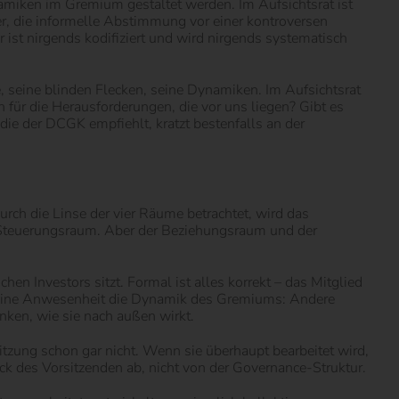
namiken im Gremium gestaltet werden. Im Aufsichtsrat ist
, die informelle Abstimmung vor einer kontroversen
ist nirgends kodifiziert und wird nirgends systematisch
, seine blinden Flecken, seine Dynamiken. Im Aufsichtsrat
 für die Herausforderungen, die vor uns liegen? Gibt es
die der DCGK empfiehlt, kratzt bestenfalls an der
h die Linse der vier Räume betrachtet, wird das
n Steuerungsraum. Aber der Beziehungsraum und der
n Investors sitzt. Formal ist alles korrekt – das Mitglied
t seine Anwesenheit die Dynamik des Gremiums: Andere
nken, wie sie nach außen wirkt.
tzung schon gar nicht. Wenn sie überhaupt bearbeitet wird,
 des Vorsitzenden ab, nicht von der Governance-Struktur.