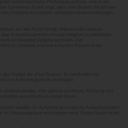
 landet zunehmend beim Prüfungsausschuss, weil er der
es Conference Board zeigt, dass viele Boards die primäre
 den Charakter komplexer, vernetzter Herausforderungen
roblem auf den Punkt bringt: Während die vertikale
en über Ausschussgrenzen hinweg integriert zu betrachten
usschuss bewertet Vergütungsrisiken. Der
ikt im Vorstand und eine kulturelle Erosion in der
 das Modell der „Four Spaces“. Es beschreibt vier
beit von Aufsichtsgremien übertragen.
en allokiert werden. Hier geht es um Macht, Richtung und
eschreiben ausschließlich diesen Raum.
 erstellt werden. Im Aufsichtsrat ist das die Ausschussarbeit
sis im Steuerungsraum entschieden wird. Dieser Raum ist bei