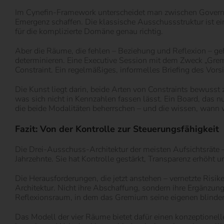
Im Cynefin-Framework unterscheidet man zwischen Governing
Emergenz schaffen. Die klassische Ausschussstruktur ist ei
für die komplizierte Domäne genau richtig.
Aber die Räume, die fehlen – Beziehung und Reflexion – geh
determinieren. Eine Executive Session mit dem Zweck „Gremi
Constraint. Ein regelmäßiges, informelles Briefing des Vor
Die Kunst liegt darin, beide Arten von Constraints bewusst z
was sich nicht in Kennzahlen fassen lässt. Ein Board, das 
die beide Modalitäten beherrschen – und die wissen, wann w
Fazit: Von der Kontrolle zur Steuerungsfähigkeit
Die Drei-Ausschuss-Architektur der meisten Aufsichtsräte
Jahrzehnte. Sie hat Kontrolle gestärkt, Transparenz erhöht u
Die Herausforderungen, die jetzt anstehen – vernetzte Risik
Architektur. Nicht ihre Abschaffung, sondern ihre Ergänzu
Reflexionsraum, in dem das Gremium seine eigenen blinden 
Das Modell der vier Räume bietet dafür einen konzeptionell