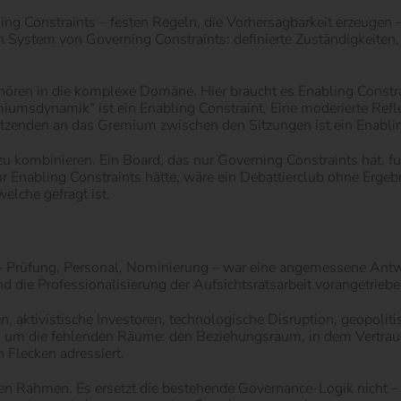
 Constraints – festen Regeln, die Vorhersagbarkeit erzeugen –
n System von Governing Constraints: definierte Zuständigkeiten,
ören in die komplexe Domäne. Hier braucht es Enabling Constrai
umsdynamik“ ist ein Enabling Constraint. Eine moderierte Reflex
sitzenden an das Gremium zwischen den Sitzungen ist ein Enablin
u kombinieren. Ein Board, das nur Governing Constraints hat, funk
nur Enabling Constraints hätte, wäre ein Debattierclub ohne Erg
elche gefragt ist.
 – Prüfung, Personal, Nominierung – war eine angemessene Antw
nd die Professionalisierung der Aufsichtsratsarbeit vorangetriebe
en, aktivistische Investoren, technologische Disruption, geopoli
ng um die fehlenden Räume: den Beziehungsraum, in dem Vertrau
Flecken adressiert.
en Rahmen. Es ersetzt die bestehende Governance-Logik nicht – e