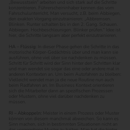
„Bewusstsein“ arbeiten und sich stark auf die Schritte
konzentrieren. Führerscheininhaber kennen das vom
Fahrschulunterricht. Man versucht, z.B. beim Abbiegen,
den exakten Vorgang einzutrainieren: „Abbremsen.
Blinken. Runter schalten bis in den 2. Gang. Schauen.
Abbiegen. Hochbeschleunigen. Blinker prüfen.“ Idee ist
hier, die Schritte langsam aber perfekt einzutrainieren.
HA – Flüssig:
In dieser Phase gehen die Schritte in das
motorische Körper-Gedächtnis über und man kann sie
ausführen, ohne viel über sie nachdenken zu müssen.
Schritt für Schritt wird der Sinn hinter den Schritten klar
und man wendet sie sogar das eine oder andere mal in
anderen Kontexten an. Um beim Autofahren zu bleiben:
Vielleicht wendet man ja die neue Routine nun auch
beim Radfahren an. Im Business Kontext orientieren
sich die Mitarbeiter dann an spezifischen Prozessen
oder Mustern, ohne viel darüber nachdenken zu
müssen.
RI – Abkoppeln:
Meister in einem Prozess oder Muster
können von diesem manchmal abweichen. So kann es
Sinn machen, sich in bestimmten Situationen nicht an
das vorgegebene Muster zu halten. Man hat die hinter