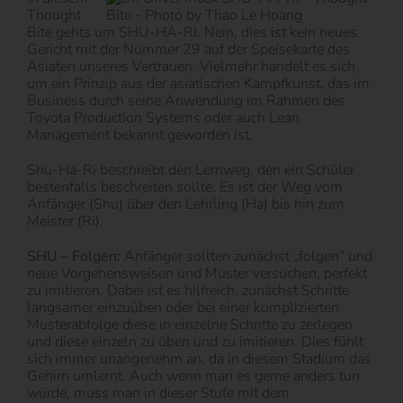
Thought
Bite gehts um SHU-HA-RI. Nein, dies ist kein neues
Gericht mit der Nummer 29 auf der Speisekarte des
Asiaten unseres Vertrauen. Vielmehr handelt es sich
um ein Prinzip aus der asiatischen Kampfkunst, das im
Business durch seine Anwendung im Rahmen des
Toyota Production Systems oder auch Lean
Management bekannt geworden ist.
Shu-Ha-Ri beschreibt den Lernweg, den ein Schüler
bestenfalls beschreiten sollte. Es ist der Weg vom
Anfänger (Shu) über den Lehrling (Ha) bis hin zum
Meister (Ri).
SHU – Folgen:
Anfänger sollten zunächst „folgen“ und
neue Vorgehensweisen und Muster versuchen, perfekt
zu imitieren. Dabei ist es hilfreich, zunächst Schritte
langsamer einzuüben oder bei einer komplizierten
Musterabfolge diese in einzelne Schritte zu zerlegen
und diese einzeln zu üben und zu imitieren. Dies fühlt
sich immer unangenehm an, da in diesem Stadium das
Gehirn umlernt. Auch wenn man es gerne anders tun
würde, muss man in dieser Stufe mit dem