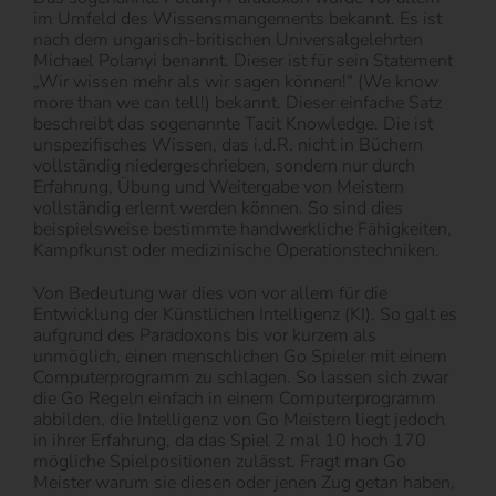
im Umfeld des Wissensmangements bekannt. Es ist
nach dem ungarisch-britischen Universalgelehrten
Michael Polanyi benannt. Dieser ist für sein Statement
„Wir wissen mehr als wir sagen können!“ (We know
more than we can tell!) bekannt. Dieser einfache Satz
beschreibt das sogenannte Tacit Knowledge. Die ist
unspezifisches Wissen, das i.d.R. nicht in Büchern
vollständig niedergeschrieben, sondern nur durch
Erfahrung, Übung und Weitergabe von Meistern
vollständig erlernt werden können. So sind dies
beispielsweise bestimmte handwerkliche Fähigkeiten,
Kampfkunst oder medizinische Operationstechniken.
Von Bedeutung war dies von vor allem für die
Entwicklung der Künstlichen Intelligenz (KI). So galt es
aufgrund des Paradoxons bis vor kurzem als
unmöglich, einen menschlichen Go Spieler mit einem
Computerprogramm zu schlagen. So lassen sich zwar
die Go Regeln einfach in einem Computerprogramm
abbilden, die Intelligenz von Go Meistern liegt jedoch
in ihrer Erfahrung, da das Spiel 2 mal 10 hoch 170
mögliche Spielpositionen zulässt. Fragt man Go
Meister warum sie diesen oder jenen Zug getan haben,