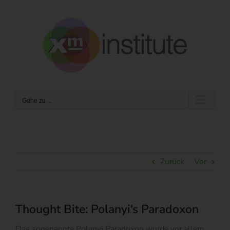
Zum
Inhalt
springen
Gehe zu ...
Zurück
Vor
Thought Bite: Polanyi‘s Paradoxon
Das sogenannte Polanyi Paradoxon wurde vor allem