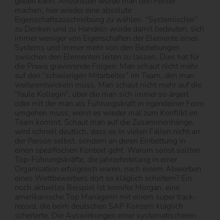
geben kann. Ansonsten würde man den Fehler
machen, hier wieder eine absolute
Eigenschaftszuschreibung zu wählen. “Systemischer”
zu Denken und zu Handeln würde damit bedeuten, sich
immer weniger von Eigenschaften der Elemente eines
Systems und immer mehr von den Beziehungen
zwischen den Elementen leiten zu lassen. Dies hat für
die Praxis gravierende Folgen: Man schaut nicht mehr
auf den “schwierigen Mitarbeiter” im Team, den man
weiterentwickeln muss. Man schaut nicht mehr auf die
“faule Kollegin”, über die man sich immer so ärgert
oder mit der man als Führungskraft in irgendeiner Form
umgehen muss, wenn es wieder mal zum Konflikt im
Team kommt. Schaut man auf die Zusammenhänge,
wird schnell deutlich, dass es in vielen Fällen nicht an
der Person selbst, sondern an deren Einbettung in
einen spezifischen Kontext geht. Warum sonst sollten
Top-Führungskräfte, die jahrzehntelang in einer
Organisation erfolgreich waren, nach einem Abwerben
eines Wettbewerbers dort so kläglich scheitern? Ein
noch aktuelles Beispiel ist Jennifer Morgan, eine
amerikanische Top Managerin mit einem super track-
record, die beim deutschen SAP Konzern kläglich
scheiterte. Die Auswirkungen einer systematischeren