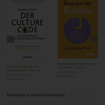
Buchbesprechung: Subscribe
NOW – Schneider, L.
Buchbesprechung: Führung
Juli 24th, 2026
|
0
im Zeitalter von KI – Butler,
Kommentare
R./ Nitschmann, J./ Becking,
M.
August 6th, 2026
|
0
Kommentare
Hinterlasse einen Kommentar