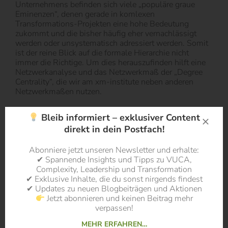
Unternehmens befinden sich viele „populäre graue
Eminenzen“, denen gerade in komlexen
Transformations-Projekten eine hohe Bedeutung
zukommt und die bisher häufig eher vernachlässigt
werden oder unsystematisch adressiert werden. Somit
ist der reine Blick auf die formale Hierarchie nicht
immer die Richtige. Um dies herauszufinden hilft eine
Netzwerkanalyse und das Netzwerkmaß der „Degree
Centrality“, die wir am xm-institute neben anderen
Netzwerkmaßen nutzen.
Quellen:
Bleib informiert – exklusiver Content
direkt in dein Postfach!
Feld, Scott L. (1991). “Why Your Friends Have More
Friends than You Do.” American Journal of Sociology,
Abonniere jetzt unseren Newsletter und erhalte:
Vol. 96 (6), pp. 1464–77.
✔ Spannende Insights und Tipps zu VUCA,
Complexity, Leadership und Transformation
Jackson, M.O. (2019). The Human Network: How we‘re
✔ Exklusive Inhalte, die du sonst nirgends findest
connected and why it matters. Atlantic Books, London.
✔ Updates zu neuen Blogbeiträgen und Aktionen
Jetzt abonnieren und keinen Beitrag mehr
verpassen!
MEHR ERFAHREN…