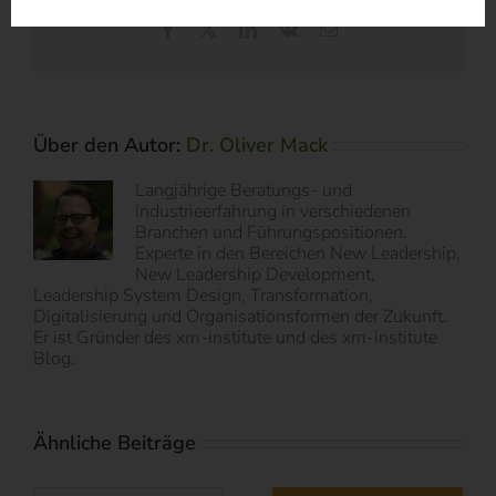
Share This Story, Choose Your Platform!
Facebook
X
LinkedIn
Vk
E-
Mail
Über den Autor:
Dr. Oliver Mack
Langjährige Beratungs- und
Industrieerfahrung in verschiedenen
Branchen und Führungspositionen.
Experte in den Bereichen New Leadership,
New Leadership Development,
Leadership System Design, Transformation,
Digitalisierung und Organisationsformen der Zukunft.
Er ist Gründer des xm-institute und des xm-institute
Blog.
Ähnliche Beiträge