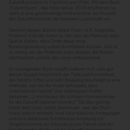
Zukunftsinstituts in Frankfurt und Wien. Mit dem Buch
“Future Room”, das Mitte Januar 2018 erschienen ist,
stellt er eine gleichnamige Methode bzw. ein Produkt
des Zukunftsinstituts der breiteren Leserschaft vor.
Generell bergen Bücher dieser Form i.d.R. folgendes
Problem: Gibt der Autor zu viel über die Methode preis,
läuft er Gefahr, dass Dritte diese ohne
Beratungsleistung selbst durchführen können. Gibt er
zu wenig von der Methode preis, bleiben die Bücher
oberflächlich und für den Leser enttäuschend.
Im vorliegenden Buch schafft Gatterer m.E. sehr gut
diesen Spagat hinsichtlich der Tiefe und Konkretheit
des Inhalts. Offen und sehr freigiebig beschreibt er eine
Methode, von der der Autor behauptet, dass
Unternehmen hiermit “ihre verborgenen Kräfte
[erkennen …] und daraus die richtigen Konsequenzen
für die Zukunft [ableiten können].” Ob dies gelingt,
bleibt dem Leser selbst überlassen, was das Buch
hierzu jedoch anbietet, sind viele nützliche Anregungen
und eine detaillierte Schrittweise Anleitung zur
Vorgehensweise zur Erkundung von Trends und der
Schärfung des Blicks auf die Zukunft im Innen und