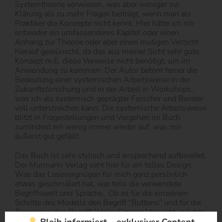
Systemtheorie verwiesen, was aber weniger zur
Klärung als zu mehr Fragen beiträgt, wenn man als
Praktiker die Konzepte nicht kennt. Hier hätte ich mir
entweder ein umfassenderes Kapitel oder einen
Anhang zur Theorie oder aber einen mutigen Verzicht
hierauf gewünscht, da das aus meiner Sicht sehr gute
Konzept m.E. diese Verweise nicht benötigt, um im
Anwendung zu kommen. Der Autor betont ferner die
Bedeutung einer systemischen Arbeitsweise in der
Zukunftsforschung und in der Arbeit in Workshops,
was ich als systemisch geprägter Forscher und Berater
voll unterstreichen kann. Die systemische Arbeitsweise
blitzt in Fragestellungen und Vorgehen im Buch
zumindest ein wenig immer wieder auf, was mir
äußerst gut gefällt.
Das Buch ist sehr stylisch und ansprechend aufbereitet.
Der Murmann Verlag seht hier für ein tolles Design.
Was das Lesevergnügen für mich ganz persönlich
etwas geschmälert hat, war teils die verwendete
Begriffswelt und Sprache. Ob es für die einzelnen
Schritte des Modells den Begriff “Buttons” und für die
Templates den Begriff “Holo-Screens” braucht, möchte
ich dem interessierten Leser überlassen. Weitere
Bleib informiert – exklusiver Content