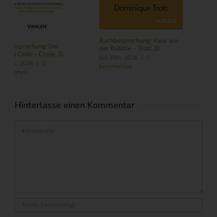
Buchbesprechung: Subscribe
NOW – Schneider, L.
Buchbesprechung: Führung
Juli 24th, 2026
|
0
im Zeitalter von KI – Butler,
Kommentare
R./ Nitschmann, J./ Becking,
M.
August 6th, 2026
|
0
Kommentare
Hinterlasse einen Kommentar
Kommentar