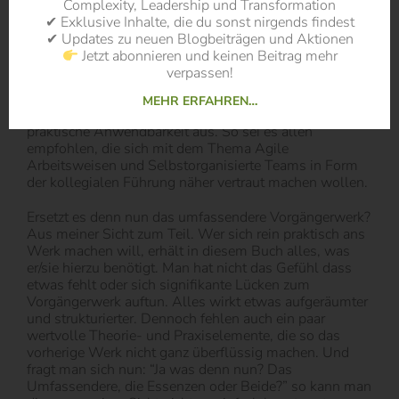
Complexity, Leadership und Transformation
Informationen über das Autorenduo beinhaltet, schließt
✔ Exklusive Inhalte, die du sonst nirgends findest
das Buch ab.
✔ Updates zu neuen Blogbeiträgen und Aktionen
Jetzt abonnieren und keinen Beitrag mehr
Das Fazit
verpassen!
Wie bereits sein umfassenderes Vorgängerwerk
MEHR ERFAHREN…
zeichnet sich auch dieses Buch durch seine Klarheit und
praktische Anwendbarkeit aus. So sei es allen
empfohlen, die sich mit dem Thema Agile
Arbeitsweisen und Selbstorganisierte Teams in Form
der kollegialen Führung näher vertraut machen wollen.
Ersetzt es denn nun das umfassendere Vorgängerwerk?
Aus meiner Sicht zum Teil. Wer sich rein praktisch ans
Werk machen will, erhält in diesem Buch alles, was
er/sie hierzu benötigt. Man hat nicht das Gefühl dass
etwas fehlt oder sich signifikante Lücken zum
Vorgängerwerk auftun. Alles wirkt etwas aufgeräumter
und strukturierter. Dennoch fehlen auch ein paar
wertvolle Theorie- und Praxiselemente, die so das
vorherige Werk nicht ganz überflüssig machen. Und
fragt man sich nun: “Ja was denn nun? Das
Umfassendere, die Essenzen oder Beide?” so kann man