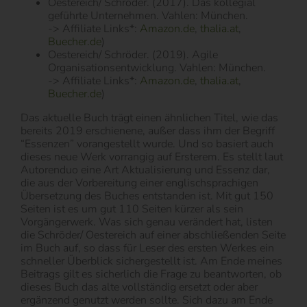
Oestereich/ Schröder. (2017). Das kollegial
geführte Unternehmen. Vahlen: München.
-> Affiliate Links*:
Amazon.de
,
thalia.at
,
Buecher.de
)
Oestereich/ Schröder. (2019). Agile
Organisationsentwicklung. Vahlen: München.
-> Affiliate Links*:
Amazon.de
,
thalia.at
,
Buecher.de
)
Das aktuelle Buch trägt einen ähnlichen Titel, wie das
bereits 2019 erschienene, außer dass ihm der Begriff
“Essenzen” vorangestellt wurde. Und so basiert auch
dieses neue Werk vorrangig auf Ersterem. Es stellt laut
Autorenduo eine Art Aktualisierung und Essenz dar,
die aus der Vorbereitung einer englischsprachigen
Übersetzung des Buches entstanden ist. Mit gut 150
Seiten ist es um gut 110 Seiten kürzer als sein
Vorgängerwerk. Was sich genau verändert hat, listen
die Schröder/ Oestereich auf einer abschließenden Seite
im Buch auf, so dass für Leser des ersten Werkes ein
schneller Überblick sichergestellt ist. Am Ende meines
Beitrags gilt es sicherlich die Frage zu beantworten, ob
dieses Buch das alte vollständig ersetzt oder aber
ergänzend genutzt werden sollte. Sich dazu am Ende