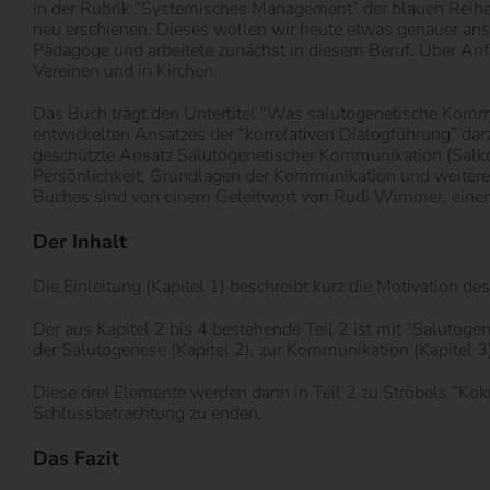
In der Rubrik “Systemisches Management” der blauen Reihe 
neu erschienen. Dieses wollen wir heute etwas genauer ans
Pädagoge und arbeitete zunächst in diesem Beruf. Über Anf
Vereinen und in Kirchen.
Das Buch trägt den Untertitel “Was salutogenetische Kom
entwickelten Ansatzes der “korrelativen Dialogführung” da
geschützte Ansatz Salutogenetischer Kommunikation (Salk
Persönlichkeit, Grundlagen der Kommunikation und weitere
Buches sind von einem Geleitwort von Rudi Wimmer, einem 
Der Inhalt
Die Einleitung (Kapitel 1) beschreibt kurz die Motivation 
Der aus Kapitel 2 bis 4 bestehende Teil 2 ist mit “Salutog
der Salutogenese (Kapitel 2), zur Kommunikation (Kapitel 3
Diese drei Elemente werden dann in Teil 2 zu Ströbels “Kok
Schlussbetrachtung zu enden.
Das Fazit