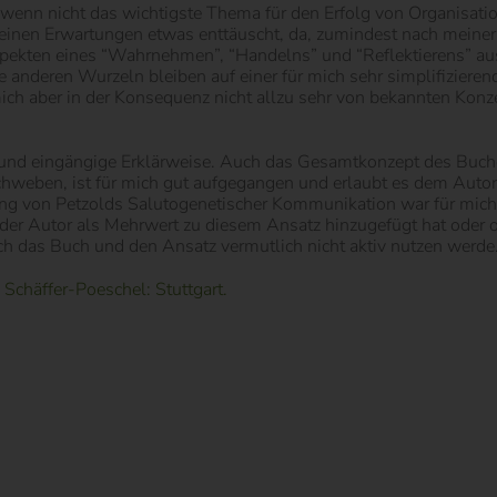
wenn nicht das wichtigste Thema für den Erfolg von Organisatio
 meinen Erwartungen etwas enttäuscht, da, zumindest nach mein
Aspekten eines “Wahrnehmen”, “Handelns” und “Reflektierens” a
 anderen Wurzeln bleiben auf einer für mich sehr simplifizieren
mich aber in der Konsequenz nicht allzu sehr von bekannten Konz
 und eingängige Erklärweise. Auch das Gesamtkonzept des Buches
rchweben, ist für mich gut aufgegangen und erlaubt es dem Autor
 von Petzolds Salutogenetischer Kommunikation war für mich ü
der Autor als Mehrwert zu diesem Ansatz hinzugefügt hat oder o
 das Buch und den Ansatz vermutlich nicht aktiv nutzen werde
Schäffer-Poeschel: Stuttgart.