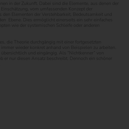
nen in der Zukunft. Dabei sind die Elemente, aus denen der
er Einschätzung, vom umfassenden Konzept der
us den Elementen der Verstehbarkeit, Bedeutsamkeit und
den
Ebene. Dies ermöglicht einerseits ein sehr einfaches
epten wie der systemischen Schleife oder anderen
, die Theorie durchgängig mit einer fortgesetzten
 immer wieder konkret anhand von Beispielen zu arbeiten.
bersichtlich und eingängig. Als “Nichtkenner” von
b er nur diesen Ansatz beschreibt. Dennoch ein schöner
.