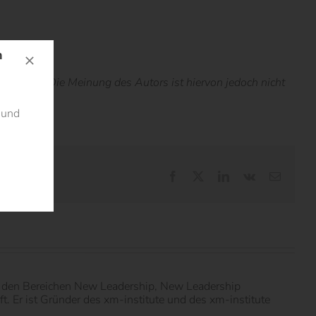
n
estellt. Die Meinung des Autors ist hiervon jedoch nicht
 und
Facebook
X
LinkedIn
Vk
E-
Mail
in den Bereichen New Leadership, New Leadership
 Er ist Gründer des xm-institute und des xm-institute