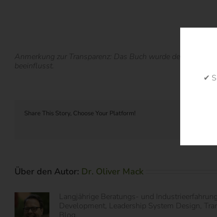
Anmerkung zur Transparenz: Das Buch wurde dem Autor diese
beeinflusst.
✔ S
Share This Story, Choose Your Platform!
Über den Autor:
Dr. Oliver Mack
Langjährige Beratungs- und Industrieerfahrun
Development, Leadership System Design, Transf
Blog.