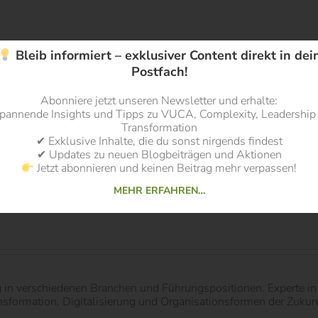
Bleib informiert – exklusiver Content direkt in dei
Postfach!
s Artikels vom Verlag kostenlos zur Rezension zur Verfügung g
Abonniere jetzt unseren Newsletter und erhalte:
pannende Insights und Tipps zu VUCA, Complexity, Leadership
Transformation
✔ Exklusive Inhalte, die du sonst nirgends findest
✔ Updates zu neuen Blogbeiträgen und Aktionen
Jetzt abonnieren und keinen Beitrag mehr verpassen!
MEHR ERFAHREN…
g in verschiedenen Branchen und Führungspositionen. Experte 
ormation, Digitalisierung und Organisationsformen der Zukunft.