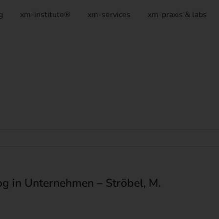
g
xm-institute®
xm-services
xm-praxis & labs
g in Unternehmen – Ströbel, M.