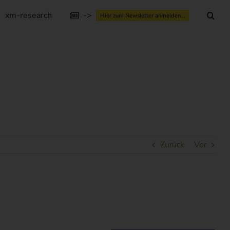
xm-research
->
Hier zum Newsletter anmelden...
Zurück
Vor