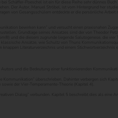
bei Schäffer-Poeschel ist ein für diese Reihe sehr dünnes Buch
ehen. Der Autor, Manuel Ströbel, ist vom Hintergrund her studi
ragen von Gesangsschülern entdeckte er die persönliche Arbeit
munikation bewirken kann” und versucht einen praxisnahen Zug
rzustellen. Grundlage seines Ansatzes sind der von Theodor Petz
om®) und die diesem zugrunde liegende Salutogenese, die vier
 klassische Ansätze, wie Schultz von Thuns Kommunikationsqua
knappen Literaturverzeichnis und einem Stichwortverzeichnis 
des Autors und die Bedeutung einer funktionierenden Kommunikat
ene Kommunikation” überschrieben. Dahinter verbergen sich Kapit
) sowie der Vier-Temperamente-Theorie (Kapitel 4).
reativen Dialog” verbunden. Kapitel 5 beschreibt dies als eine 