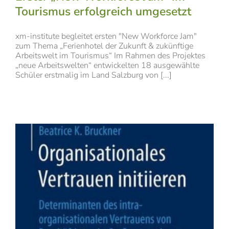
Tourismus erfolgreich umgesetzt
xm-institute begleitet ersten "New Workforce Jam"
zum Thema „Ferienhotel der Zukunft & zukünftige
Arbeitswelt im Tourismus“ Im Rahmen des Projektes
„neue Arbeitswelten“ entwickelten 18 ausgewählte
Schüler erstmalig im Land Salzburg von [...]