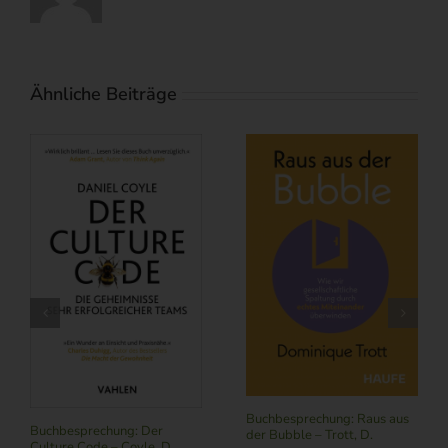
Ähnliche Beiträge
Buchbesprechung: Subscribe
NOW – Schneider, L.
Buchbesprechung: Führung
Juli 24th, 2026
|
0
im Zeitalter von KI – Butler,
Kommentare
R./ Nitschmann, J./ Becking,