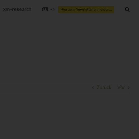
xm-research
->
Hier zum Newsletter anmelden...
Zurück
Vor