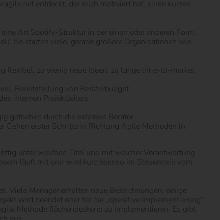
le.net entdeckt, der mich motiviert hat, einen kurzen
eine Art Spotify-Struktur in der einen oder anderen Form.
oll. So starten viele, gerade größere Organisationen wie
 flexibel, zu wenig neue Ideen, zu lange time-to-market
vel, Bereitstellung von Beraterbudget.
s internen Projektleiters.
 getrieben durch die externen Berater.
 Gehen erster Schritte in Richtung Agile Methoden in
ünftig unter welchen Titel und mit welcher Verantwortung
tream läuft mit und wird kurz ebenso im Steuerkreis vom
et. Viele Manager erhalten neue Bezeichnungen, einige
jekt wird beendet oder für die „operative Implementierung“
e agile Methode flächendeckend zu implementieren. Es gibt
ch aus.