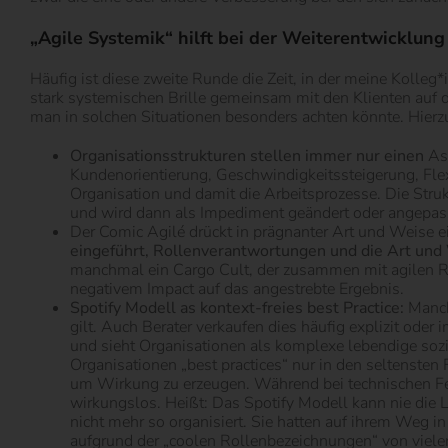
„Agile Systemik“ hilft bei der Weiterentwicklung
Häufig ist diese zweite Runde die Zeit, in der meine Kolleg
stark systemischen Brille gemeinsam mit den Klienten auf d
man in solchen Situationen besonders achten könnte. Hier
Organisationsstrukturen stellen immer nur einen
As
Kundenorientierung, Geschwindigkeitssteigerung, Flex
Organisation und damit die Arbeitsprozesse. Die Strukt
und wird dann als Impediment geändert oder angepasst, 
Der Comic Agilé drückt in prägnanter Art und Weise e
eingeführt, Rollenverantwortungen und die Art un
manchmal ein Cargo Cult, der zusammen mit agilen Rit
negativem Impact auf das angestrebte Ergebnis.
Spotify Modell as kontext-freies best Practice:
Manche
gilt. Auch Berater verkaufen dies häufig explizit oder
und sieht Organisationen als komplexe lebendige sozi
Organisationen „best practices“ nur in den seltensten 
um Wirkung zu erzeugen. Während bei technischen Fer
wirkungslos. Heißt: Das Spotify Modell kann nie die L
nicht mehr so organisiert. Sie hatten auf ihrem Weg in
aufgrund der „coolen Rollenbezeichnungen“ von vie