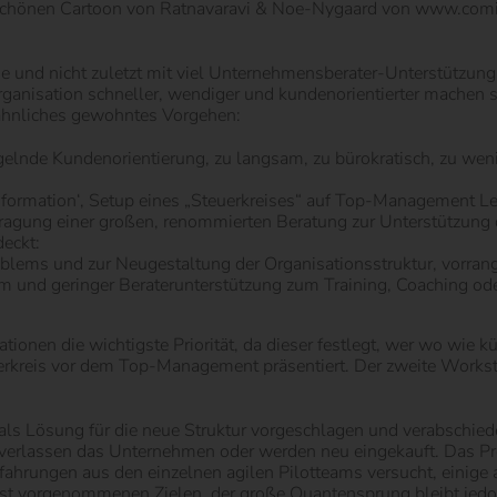
chönen Cartoon von Ratnavaravi & Noe-Nygaard von www.comicagi
ie und nicht zuletzt mit viel Unternehmensberater-Unterstützung 
 Organisation schneller, wendiger und kundenorientierter machen s
 ähnliches gewohntes Vorgehen:
lnde Kundenorientierung, zu langsam, zu bürokratisch, zu wenig
nsformation‘, Setup eines „Steuerkreises“ auf Top-Management Le
agung einer großen, renommierten Beratung zur Unterstützung de
eckt:
ems und zur Neugestaltung der Organisationsstruktur, vorrangig
 und geringer Beraterunterstützung zum Training, Coaching oder
ionen die wichtigste Priorität, da dieser festlegt, wer wo wie k
euerkreis vor dem Top-Management präsentiert. Der zweite Works
ls Lösung für die neue Struktur vorgeschlagen und verabschied
verlassen das Unternehmen oder werden neu eingekauft. Das Pro
Erfahrungen aus den einzelnen agilen Pilotteams versucht, einig
hst vorgenommenen Zielen, der große Quantensprung bleibt jedo