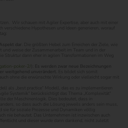
tzen. Wir schauen mit Agiler Expertise, aber auch mit einer
ch verschiedene Hypothesen und Ideen generieren, worauf
tag:
Aspekt dar
. Die größten Hebel zum Erreichen der Ziele, wie
 Art und weise der Zusammenarbeit im Team und in der
 die Struktur dann eher in agilen Transformationen im Weg
gation-poker-2/
):
Es werden zwar neue Bezeichnungen
ber weitgehend unverändert
. Es bildet sich somit
 auch ohne die erwünschte Wirkung oder vielleicht sogar mit
ll als „best practice“ Modell, das es zu implementieren
 „Agile Systemik“ berücksichtigt das Thema „Komplexität“
lle der Maschinenlogik. Dies bedeutet, dass in
st anders, so dass auch die Lösung jeweils anders sein muss,
 sie für soziale Prozesse und Dynamiken völlig
 auch nie behautet. Das Unternehmen ist inzwischen auch
ffentlicht und dieser wurde dann dankend, nicht zuletzt