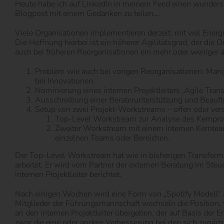
Heute habe ich auf LinkedIn in meinem Feed einen wunders
Blogpost mit einem Gedanken zu teilen…
Viele Organisationen implementieren derzeit, mit viel Energ
Die Hoffnung hierbei ist ein höherer Agilitätsgrad, der die
auch bei früheren Reorganisationen ein mehr oder weniger
Problem wie auch bei vorigen Reorganisationen: Mange
bei Innovationen.
Nominierung eines internen Projektleiters ‚Agile Tra
Ausschreibung einer Beraterunterstützung und Beauftr
Setup von zwei Projekt-Workstreams – offen oder verd
Top-Level Workstream zur Analyse des Kernprobl
Zweiter Workstream mit einem internen Kernteam
einzelnen Teams oder Bereichen.
Der Top-Level Workstream hat wie in bisherigen Transformat
arbeitet. Er wird vom Partner der externen Beratung im St
internen Projektleiter berichtet.
Nach einigen Wochen wird eine Form von „Spotify Modell“ a
Mitglieder der Führungsmannschaft wechseln die Position, 
an den internen Projektleiter übergeben, der auf Basis der 
zwar die eine oder andere Verbesserung bei den sich zunäc