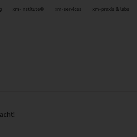
g
xm-institute®
xm-services
xm-praxis & labs
acht!