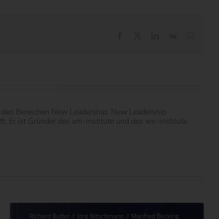
Facebook
X
LinkedIn
Vk
E-
Mail
in den Bereichen New Leadership, New Leadership
 Er ist Gründer des xm-institute und des xm-institute