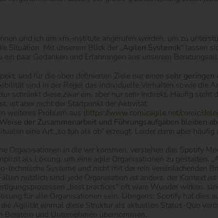
*innen und ich am xm-institute angerufen werden, um zu unterstü
ie Situation. Mit unserem Blick der
„Agilen Systemik“
lassen si
zu ein paar Gedanken und Erfahrungen aus unserem Beratungsall
pekt, und für die oben definierten Ziele nur einen
sehr geringen 
ibilität sind in der Regel das individuelle Verhalten sowie die
ur schränkt diese zwar ein, aber nur sehr indirekt. Häufig steht
ist aber nicht der Startpunkt der Aktivität.
in weiteres Problem aus (
https://www.comicagile.net/comic/dele
d Weise der Zusammenarbeit und Führungsaufgaben bleiben a
ualen eine Art „so tun als ob“ erzeugt. Leider dann aber häufig
 Organisationen in die wir kommen, verstehen das Spotify Mode
 implizit als Lösung, um eine agile Organisationen zu gestalten.
o-technische Systeme und nicht mit der rein vereinfachenden Bri
Fällen nützlich sind. jede Organisation ist anders, der Kontext i
tigungsprozessen „best practices“ oft ware Wunder wirken, sind
ösung für alle Organisationen sein. Übrigens: Spotify hat dies
 die Agilität einmal diese Struktur als aktuellen Status-Quo verö
len Beratern und Unternehmen übernommen.