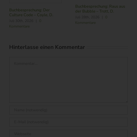
NOW – Schneider, L.
Buchbesprechung: Führung
aus
Juli 24th, 2026
|
0
im Zeitalter von KI – Butler,
Kommentare
R./ Nitschmann, J./ Becking,
M.
August 6th, 2026
|
0
Kommentare
Hinterlasse einen Kommentar
Kommentar