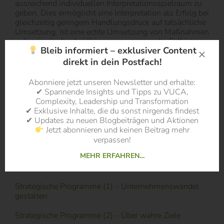
ausreichend individuellen Interpretationsspielraum zu
geben. Dies ermöglicht eine Interpretation als Erfolg bei
gleichzeitig geringem Handlungsdruck auf tatsächliche
Umsetzung. Ist eine echte Umsetzung von Maßnahmen
gefragt, wie dies bei Krisenprogrammen der Fall ist,
Bleib informiert – exklusiver Content
sollten Ziele und Programm eher „scharf“ formuliert
werden.
direkt in dein Postfach!
Literatur:
Abonniere jetzt unseren Newsletter und erhalte:
✔ Spannende Insights und Tipps zu VUCA,
Brunsson, Nils (2009), Mythos Change Management,
Complexity, Leadership und Transformation
Harvard Business Manager, 30.07.2009,
✔ Exklusive Inhalte, die du sonst nirgends findest
http://www.harvardbusinessmanager.de/heft/artikel/a-
✔ Updates zu neuen Blogbeiträgen und Aktionen
621442.html
, abgerufen am 14.02.2012.
Jetzt abonnieren und keinen Beitrag mehr
verpassen!
MEHR ERFAHREN…
Weitere Beiträge dieser Serie:
Strategische Programme (1) – Unternehmenswandel
gestalten
Strategische Programme (2) – Über wahre Ziele