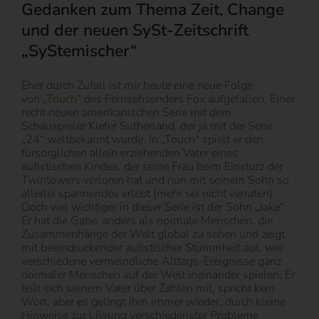
Gedanken zum Thema Zeit, Change
und der neuen SySt-Zeitschrift
„SyStemischer“
Eher durch Zufall ist mir heute eine neue Folge
von
„Touch“
des Fernsehsenders Fox aufgefallen. Einer
recht neuen amerikanischen Serie mit dem
Schauspieler Kiefer Sutherland, der ja mit der Serie
„24“ weltbekannt wurde. In „Touch“ spielt er den
fürsorglichen allein erziehenden Vater eines
autistischen Kindes, der seine Frau beim Einsturz der
Twintowers verloren hat und nun mit seinem Sohn so
allerlei spannendes erlebt (mehr sei nicht verraten).
Doch viel wichtiger in dieser Serie ist der Sohn „Jake“:
Er hat die Gabe, anders als normale Menschen, die
Zusammenhänge der Welt global zu sehen und zeigt
mit beeindruckender autistischer Stummheit auf, wie
verschiedene vermeindliche Alltags-Ereignisse ganz
normaler Menschen auf der Welt ineinander spielen. Er
teilt sich seinem Vater über Zahlen mit, spricht kein
Wort, aber es gelingt ihm immer wieder, durch kleine
Hinweise zur Lösung verschiedenster Probleme