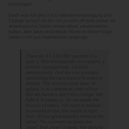
beizutragen.
Doch was hat dies mit Unternehmensberatung und
Change zu tun? Ich bin mir ja nicht oft nicht sicher, ob
amerikanische Serien immer etwas sehenswertes
haben, aber Jakes einleitende Worte in dieser Folge
haben mich zum Nachdenken angeregt:
There are 31.530.000 seconds in a
year, 1.000 milliseconds in a second, a
million microseconds, a billion
nanoseconds. And the one constant
connecting the nanosecond to years is
change. The universe from atom to
galaxy, is in a perpetual state of flux.
But we humans don’t like change. We
fight it. It scares us. So we create the
illusion of stasis. We want to believe
in a world of rest, the world of right
now. Yet our great paradox remains the
same: The moment we grasp the
„now“, that „now“ is gone. We cling to