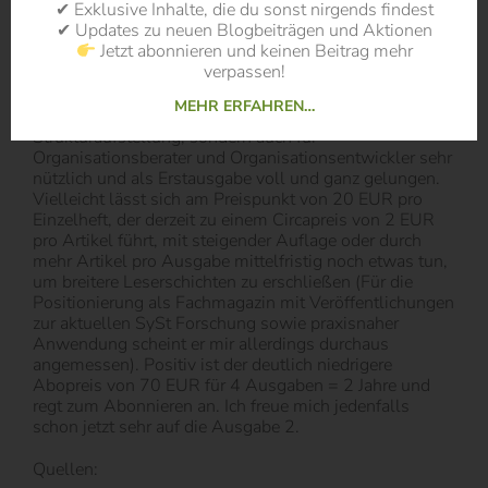
✔ Exklusive Inhalte, die du sonst nirgends findest
Sparrer und anderen Autoren enthalten. Themen
✔ Updates zu neuen Blogbeiträgen und Aktionen
erstrecken sich über die Frage „Was ist der
Jetzt abonnieren und keinen Beitrag mehr
systemischer?“, das Thema Tetralemmaaufstellung bis
verpassen!
hin zur Praxis der Konfliktlösung. Ergänzt wird das
Ganze durch kleinere Buchrezensionen. Das Heft ist
MEHR ERFAHREN…
meines Erachtens nicht nur für die systemische
Strukturaufstellung, sondern auch für
Organisationsberater und Organisationsentwickler sehr
nützlich und als Erstausgabe voll und ganz gelungen.
Vielleicht lässt sich am Preispunkt von 20 EUR pro
Einzelheft, der derzeit zu einem Circapreis von 2 EUR
pro Artikel führt, mit steigender Auflage oder durch
mehr Artikel pro Ausgabe mittelfristig noch etwas tun,
um breitere Leserschichten zu erschließen (Für die
Positionierung als Fachmagazin mit Veröffentlichungen
zur aktuellen SySt Forschung sowie praxisnaher
Anwendung scheint er mir allerdings durchaus
angemessen). Positiv ist der deutlich niedrigere
Abopreis von 70 EUR für 4 Ausgaben = 2 Jahre und
regt zum Abonnieren an. Ich freue mich jedenfalls
schon jetzt sehr auf die Ausgabe 2.
Quellen: