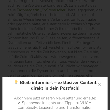
Und zum gleichen Schwerpunktthema „Zeit“ wurde
auch zum SySt-Beraterkongress 2012 erstmals das
neue
Fachmagazin „SyStemischer“
herausgegeben, das
zukünftig 2x jährlich erscheinen soll. Als ob es auf
ähnliche Weise hier eine Verbindung zu Touch gäbe
oder gegeben hätte, erläutert darin Matthias Varga von
Kibéd in einem Artikel über Zeitkanalarbeit die m.E.
sehr nützliche Unterscheidung zweier Zeitbegriffe oder
Sichten: Iter und Flux. Diese helfen, differenzierter auf
Dynamiken und Zeit zu blicken. Der Iter-Zeitbegriff
lässt sich eher als Pfad verstehen, auf dem wir uns als
Menschen durch die Zeit bewegen, auf klare Ziele hin,
auf die Zukunft aktiv zu – wir bewegen uns nach vorn.
Hingegen kann Flux eher als Fluss verstanden werden,
bei dem uns die Zeit „durchfließt“. Nicht wir bewegen
uns, sondern die Dynamik um uns herum bestimmt
den Fortgang der Zeit und wir nehmen diesen eher
stehend wahr. (Varga von Kibéd 2012, S. 18ff.) Im
Bleib informiert – exklusiver Content
Artikel werden zahlreiche Anwendungsfelder genannt
direkt in dein Postfach!
und auch die weiteren Artikel zum Thema Zeit in
diesem Heft regen mich zum Weiterdenken an.
Abonniere jetzt unseren Newsletter und erhalte:
✔ Spannende Insights und Tipps zu VUCA,
Neben dem Scherpunktthema Zeit sind weitere
Complexity, Leadership und Transformation
spannende Artikel von Matthias Varga von Kibéd, Inas