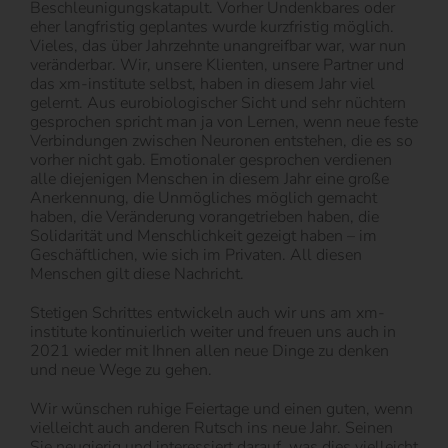
Beschleunigungskatapult. Vorher Undenkbares oder
eher langfristig geplantes wurde kurzfristig möglich.
Vieles, das über Jahrzehnte unangreifbar war, war nun
veränderbar. Wir, unsere Klienten, unsere Partner und
das xm-institute selbst, haben in diesem Jahr viel
gelernt. Aus eurobiologischer Sicht und sehr nüchtern
gesprochen spricht man ja von Lernen, wenn neue feste
Verbindungen zwischen Neuronen entstehen, die es so
vorher nicht gab. Emotionaler gesprochen verdienen
alle diejenigen Menschen in diesem Jahr eine große
Anerkennung, die Unmögliches möglich gemacht
haben, die Veränderung vorangetrieben haben, die
Solidarität und Menschlichkeit gezeigt haben – im
Geschäftlichen, wie sich im Privaten. All diesen
Menschen gilt diese Nachricht.
Stetigen Schrittes entwickeln auch wir uns am xm-
institute kontinuierlich weiter und freuen uns auch in
2021 wieder mit Ihnen allen neue Dinge zu denken
und neue Wege zu gehen.
Wir wünschen ruhige Feiertage und einen guten, wenn
vielleicht auch anderen Rutsch ins neue Jahr. Seinen
Sie neugierig und interessiert darauf, was dies vielleicht