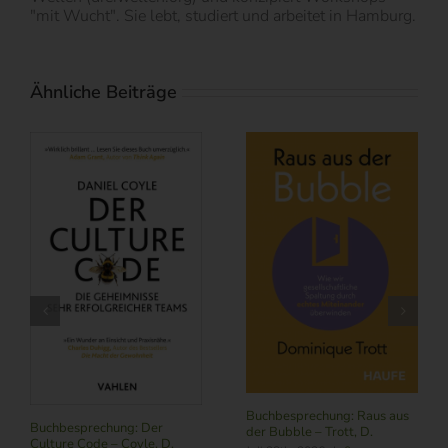
"mit Wucht". Sie lebt, studiert und arbeitet in Hamburg.
Ähnliche Beiträge
B
N
Buchbesprechung: Raus aus
J
Buchbesprechung: Der
der Bubble – Trott, D.
K
Culture Code – Coyle, D.