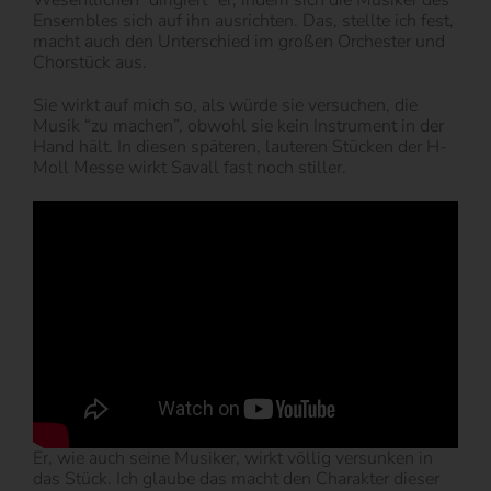
Ensembles sich auf ihn ausrichten. Das, stellte ich fest,
macht auch den Unterschied im großen Orchester und
Chorstück aus.
Sie wirkt auf mich so, als würde sie versuchen, die
Musik “zu machen”, obwohl sie kein Instrument in der
Hand hält. In diesen späteren, lauteren Stücken der H-
Moll Messe wirkt Savall fast noch stiller.
Er, wie auch seine Musiker, wirkt völlig versunken in
das Stück. Ich glaube das macht den Charakter dieser