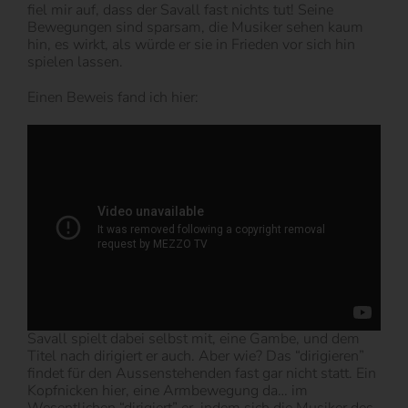
fiel mir auf, dass der Savall fast nichts tut! Seine
Bewegungen sind sparsam, die Musiker sehen kaum
hin, es wirkt, als würde er sie in Frieden vor sich hin
spielen lassen.
Einen Beweis fand ich hier:
Savall spielt dabei selbst mit, eine Gambe, und dem
Titel nach dirigiert er auch. Aber wie? Das “dirigieren”
findet für den Aussenstehenden fast gar nicht statt. Ein
Kopfnicken hier, eine Armbewegung da… im
Wesentlichen “dirigiert” er, indem sich die Musiker des