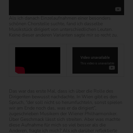
Als ich danach Einzelaufnahmen einer besonders
schönen Chorstelle suchte, fand ich dasselbe
Musikstück dirigiert von unterschiedlichen Leuten.
Keine dieser anderen Varianten sagte mir so recht zu.
Das war das erste Mal, dass ich über die Rolle des
Dirigenten bewusst nachdachte. In Wien gibt es den
Spruch, “der soll nicht so herumfuchteln, sonst spielen
wir am Ende noch das, was er da dirigiert”,
zugeschrieben Musikern der Wiener Philharmoniker.
Über Geschmack lässt sich streiten. Aber was machte
diese Aufnahme für mich so viel besser als die
Anderen, fragte ich mich? Als ich darüber reflektierte