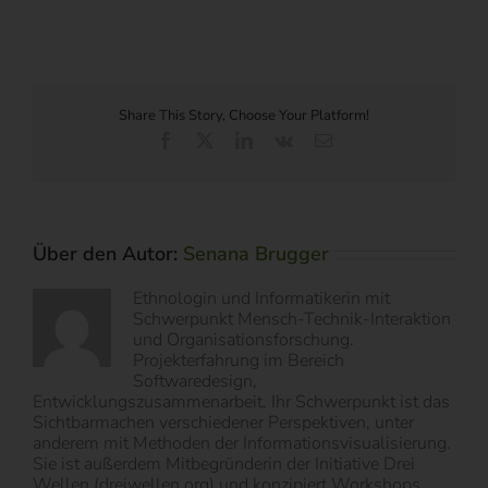
Share This Story, Choose Your Platform!
Facebook
X
LinkedIn
Vk
E-
Mail
Über den Autor:
Senana Brugger
Ethnologin und Informatikerin mit
Schwerpunkt Mensch-Technik-Interaktion
und Organisationsforschung.
Projekterfahrung im Bereich
Softwaredesign,
Entwicklungszusammenarbeit. Ihr Schwerpunkt ist das
Sichtbarmachen verschiedener Perspektiven, unter
anderem mit Methoden der Informationsvisualisierung.
Sie ist außerdem Mitbegründerin der Initiative Drei
Wellen (dreiwellen.org) und konzipiert Workshops