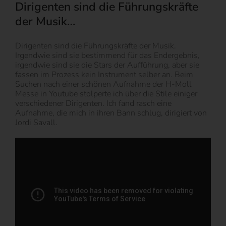
Dirigenten sind die Führungskräfte
der Musik…
Dirigenten sind die Führungskräfte der Musik.
Irgendwie sind sie bestimmend für das Endergebnis,
irgendwie sind sie die Stars der Aufführung, aber sie
fassen im Prozess kein Instrument selber an. Beim
Suchen nach einer schönen Aufnahme der H-Moll
Messe in Youtube stolperte ich über die Stile einiger
verschiedener Dirigenten. Ich fand rasch eine
Aufnahme, die mich in ihren Bann schlug, dirigiert von
Jordi Savall.