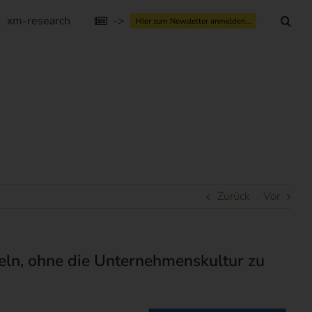
xm-research
->
Hier zum Newsletter anmelden...
Zurück
Vor
eln, ohne die Unternehmenskultur zu