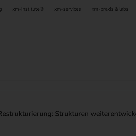
g
xm-institute®
xm-services
xm-praxis & labs
estrukturierung: Strukturen weiterentwick