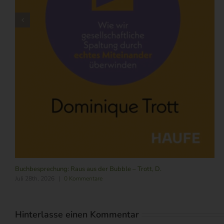
Buchbesprechung: SCRUM für die neue Ära (6. Aufl.) – Gloger, B.
August 4th, 2026
|
0 Kommentare