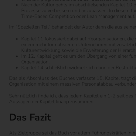
Nach der Kultur gehts im abschließenden Kapitel 10 d
Prozesse zu verbessern und anzupassen. In diesem für
Time-Based Competition oder Lean Management auf.
Im “Speziellen Teil” behandelt der Autor dann die aus seine
Kapitel 11 fokussiert dabei auf Reorganisationen, d
einem mehr formalisierten Unternehmen mit zusätzli
Kulturentwicklung sowie die Erweiterung der Hierarc
Im 12. Kapitel geht es um den Übergang von einer fun
Organisation.
Kapitel 14 schließlich widmet sich dann der Restrukt
Das als Abschluss des Buches verfasste 15. Kapitel trägt di
Organisation mit einem massiven Personalabbau verbunden
Sehr nützlich finde ich, dass jedem Kapitel ein 1-2 seitiges
Aussagen der Kapitel knapp zusammen.
Das Fazit
Als Zielgruppe sei das Buch vor allem Führungskräften in m