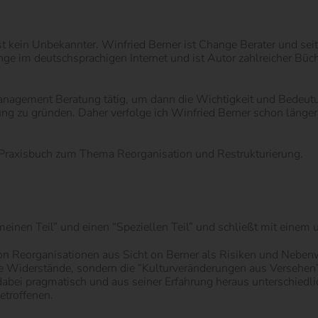
 kein Unbekannter. Winfried Berner ist Change Berater und seit
ge im deutschsprachigen Internet und ist Autor zahlreicher B
-Management Beratung tätig, um dann die Wichtigkeit und Bedeut
g zu gründen. Daher verfolge ich Winfried Berner schon länger
 Praxisbuch zum Thema Reorganisation und Restrukturierung.
meinen Teil” und einen “Speziellen Teil” und schließt mit einem
 von Reorganisationen aus Sicht on Berner als Risiken und Neben
r die Widerstände, sondern die “Kulturveränderungen aus Versehe
abei pragmatisch und aus seiner Erfahrung heraus unterschiedl
etroffenen.