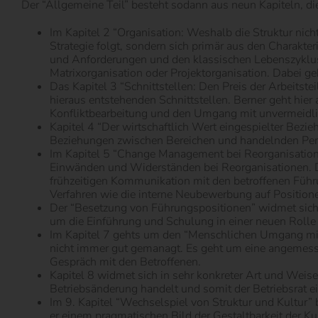
Der “Allgemeine Teil” besteht sodann aus neun Kapiteln, d
Im Kapitel 2 “Organisation: Weshalb die Struktur nicht
Strategie folgt, sondern sich primär aus den Charakter
und Anforderungen und den klassischen Lebenszyklus 
Matrixorganisation oder Projektorganisation. Dabei g
Das Kapitel 3 “Schnittstellen: Den Preis der Arbeitste
hieraus entstehenden Schnittstellen. Berner geht hi
Konfliktbearbeitung und den Umgang mit unvermeidlic
Kapitel 4 “Der wirtschaftlich Wert eingespielter Bez
Beziehungen zwischen Bereichen und handelnden Pers
Im Kapitel 5 “Change Management bei Reorganisation
Einwänden und Widerständen bei Reorganisationen. D
frühzeitigen Kommunikation mit den betroffenen Führ
Verfahren wie die interne Neubewerbung auf Positione
Der “Besetzung von Führungspositionen” widmet sich 
um die Einführung und Schulung in einer neuen Rolle 
Im Kapitel 7 gehts um den “Menschlichen Umgang mit V
nicht immer gut gemanagt. Es geht um eine angemessene
Gespräch mit den Betroffenen.
Kapitel 8 widmet sich in sehr konkreter Art und Weise
Betriebsänderung handelt und somit der Betriebsrat 
Im 9. Kapitel “Wechselspiel von Struktur und Kultur”
er einem pragmatischen Bild der Gestaltbarkeit der Ku