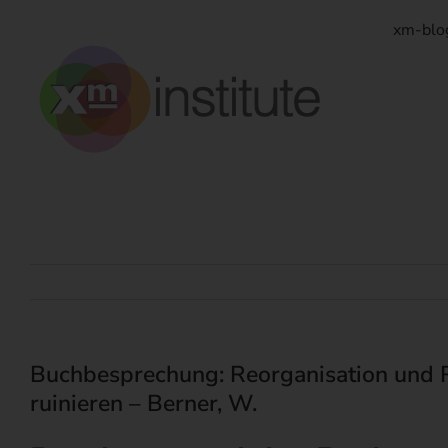
Zum
Inhalt
xm-blo
springen
Buchbesprechung: Reorganisation und R
ruinieren – Berner, W.