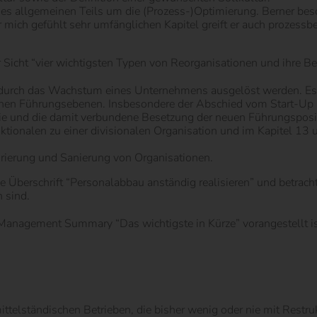
es allgemeinen Teils um die (Prozess-)Optimierung. Berner besch
 mich gefühlt sehr umfänglichen Kapitel greift er auch prozess
r Sicht “vier wichtigsten Typen von Reorganisationen und ihre B
ie durch das Wachstum eines Unternehmens ausgelöst werden. Es
chen Führungsebenen. Insbesondere der Abschied vom Start-Up
hie und die damit verbundene Besetzung der neuen Führungsposi
ktionalen zu einer divisionalen Organisation und im Kapitel 13
urierung und Sanierung von Organisationen.
e Überschrift “Personalabbau anständig realisieren” und betrach
 sind.
 Management Summary “Das wichtigste in Kürze” vorangestellt ist.
ittelständischen Betrieben, die bisher wenig oder nie mit Restr