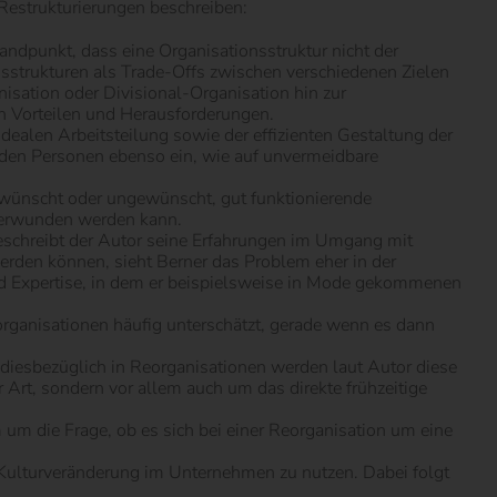
Restrukturierungen beschreiben:
tandpunkt, dass eine Organisationsstruktur nicht der
onsstrukturen als Trade-Offs zwischen verschiedenen Zielen
sation oder Divisional-Organisation hin zur
en Vorteilen und Herausforderungen.
 idealen Arbeitsteilung sowie der effizienten Gestaltung der
nden Personen ebenso ein, wie auf unvermeidbare
gewünscht oder ungewünscht, gut funktionierende
berwunden werden kann.
schreibt der Autor seine Erfahrungen im Umgang mit
den können, sieht Berner das Problem eher in der
nd Expertise, in dem er beispielsweise in Mode gekommenen
rganisationen häufig unterschätzt, gerade wenn es dann
 diesbezüglich in Reorganisationen werden laut Autor diese
 Art, sondern vor allem auch um das direkte frühzeitige
 um die Frage, ob es sich bei einer Reorganisation um eine
n Kulturveränderung im Unternehmen zu nutzen. Dabei folgt