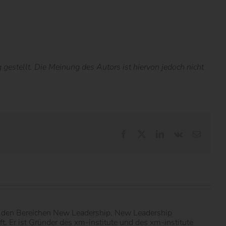
estellt. Die Meinung des Autors ist hiervon jedoch nicht
Facebook
X
LinkedIn
Vk
E-
Mail
in den Bereichen New Leadership, New Leadership
 Er ist Gründer des xm-institute und des xm-institute