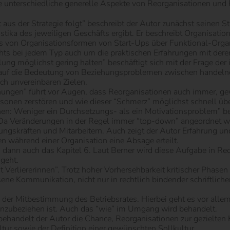
ie unterschiedliche generelle Aspekte von Reorganisationen und 
 aus der Strategie folgt” beschreibt der Autor zunächst seinen S
istika des jeweiligen Geschäfts ergibt. Er beschreibt Organisati
von Organisationsformen von Start-Ups über Funktional-Organi
ehts bei jedem Typ auch um die praktischen Erfahrungen mit der
ilung möglichst gering halten” beschäftigt sich mit der Frage der
er auf die Bedeutung von Beziehungsproblemen zwischen handel
h unvereinbaren Zielen.
iehungen” führt vor Augen, dass Reorganisationen auch immer, 
onen zerstören und wie dieser “Schmerz” möglichst schnell ü
en: Weniger ein Durchsetzungs- als ein Motivationsproblem” be
a Veränderungen in der Regel immer “top-down” angeordnet wer
ungskräften und Mitarbeitern. Auch zeigt der Autor Erfahrung u
n während einer Organisation eine Absage erteilt.
dann auch das Kapitel 6. Laut Berner wird diese Aufgabe in Reo
geht.
erliererinnen”. Trotz hoher Vorhersehbarkeit kritischer Phasen
 Kommunikation, nicht nur in rechtlich bindender schriftlicher
 der Mitbestimmung des Betriebsrates. Hierbei geht es vor allem
einzubeziehen ist. Auch das “wie” im Umgang wird behandelt.
 behandelt der Autor die Chance, Reorganisationen zur gezielte
ltur sowie der Definition einer gewünschten Sollkultur.