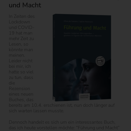
und Macht
In Zeiten des
Lockdown
und COVID-
19 hat man
mehr Zeit zu
Lesen, so
könnte man
meinen.
Leider nicht
bei mir, ich
hatte so viel
zu tun, dass
die
Rezension
eines neuen
Buches, das
bereits am 10.4. erschienen ist, nun doch länger auf
sich warten lassen musste.
Dennoch handelt es sich um ein interessantes Buch,
das ich heute vorstellen möchte: “Führung und Macht”