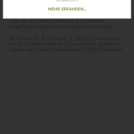
MEHR ERFAHREN…
Zusammenfassend ist das Buch für mich eine
Leseempfehlung. Ich würde es nochmals lesen und
habe das eine oder andere auch als erfahrener
langjähriger Berater daraus mitgenommen. Danke.
de Fontana, O., & Pelzmann, S. (2020).
Führung und
Macht: Aspekte moderner Führungsrollen-gesehen in
Figuren der Grimm’schen Märchen
. Schäffer-Poeschel.