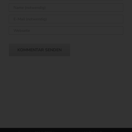
Copyright 2014-2025 by xm-institute(r) | All Rights Reserved
Facebook
Rss
X
E-
Mail