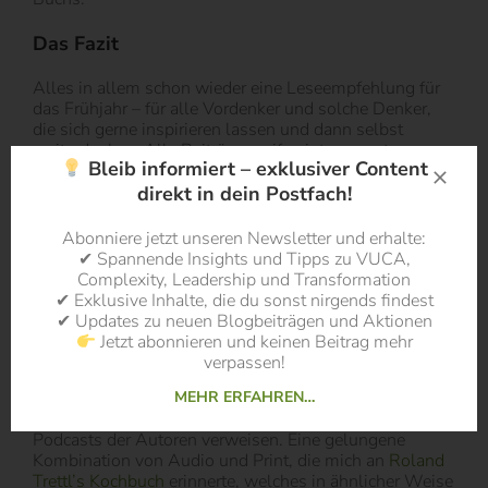
Das Fazit
Alles in allem schon wieder eine Leseempfehlung für
das Frühjahr – für alle Vordenker und solche Denker,
die sich gerne inspirieren lassen und dann selbst
weiterdenken. Alle Beiträge greifen interessante
Bleib informiert – exklusiver Content
Aspekte und Gedanken auf, die danach rufen, mit dem
eigenen Lebens- und Arbeitshintergrund verknüpft zu
direkt in dein Postfach!
werden. Durch die kurzen Essays von wenigen Seiten
lädt das Buch dazu ein, immer wieder zur Hand
Abonniere jetzt unseren Newsletter und erhalte:
genommen zu werden und Neues zu entdecken. Es ist
✔ Spannende Insights und Tipps zu VUCA,
kein Buch, das man von vorne bis hinten durchließt. Es
Complexity, Leadership und Transformation
ist ein Buch, das man entspannt einmal kurz zur Hand
✔ Exklusive Inhalte, die du sonst nirgends findest
nimmt, einen Essay lies und sich dann die Zeit nimmt,
✔ Updates zu neuen Blogbeiträgen und Aktionen
etwas länger darüber zu sinnieren. Meine Empfehlung:
Jetzt abonnieren und keinen Beitrag mehr
Vor Autofahrten einen Essay lesen und dann die Fahrt
verpassen!
zur Nachdenken nutzen. Auch vielbeschäftigte Wenig-
Leser finden so Inspiration. Auch sehr gut und nützlich
MEHR ERFAHREN…
fand ich im Buch die vielen QR-Codes, die auf die
Podcasts der Autoren verweisen. Eine gelungene
Kombination von Audio und Print, die mich an
Roland
Trettl’s Kochbuch
erinnerte, welches in ähnlicher Weise