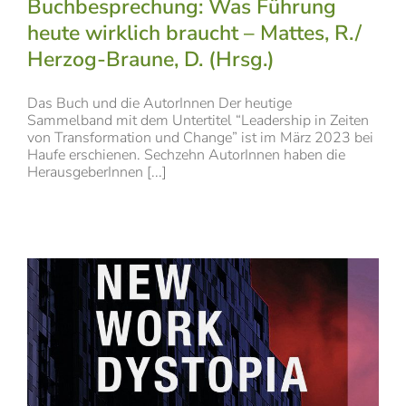
Buchbesprechung: Was Führung
heute wirklich braucht – Mattes, R./
Herzog-Braune, D. (Hrsg.)
Das Buch und die AutorInnen Der heutige
Sammelband mit dem Untertitel “Leadership in Zeiten
von Transformation und Change” ist im März 2023 bei
Haufe erschienen. Sechzehn AutorInnen haben die
HerausgeberInnen [...]