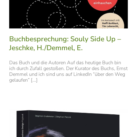
Buchbesprechung: Souly Side Up –
Jeschke, H./Demmel, E.
Das Buch und die Autoren Auf das heutige Buch bin
ich durch Zufall gestoßen. Der Kurator des Buchs, Ernst
Demmel und ich sind uns auf LinkedIn “über den Weg
gelaufen” [...]