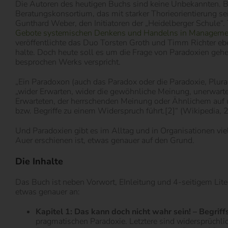
Die Autoren des heutigen Buchs sind keine Unbekannten. B
Beratungskonsortium, das mit starker Thorieorientierung sei
Gunthard Weber, den Initiatoren der „Heidelberger Schule“.
Gebote systemischen Denkens und Handelns in Manageme
veröffentlichte das Duo Torsten Groth und Timm Richter eb
halte. Doch heute soll es um die Frage von Paradoxien geh
besprochen Werks verspricht.
„Ein Paradoxon (auch das Paradox oder die Paradoxie, Plur
„wider Erwarten, wider die gewöhnliche Meinung, unerwartet
Erwarteten, der herrschenden Meinung oder Ähnlichem auf 
bzw. Begriffe zu einem Widerspruch führt.[2]“ (Wikipedia, 
Und Paradoxien gibt es im Alltag und in Organisationen vi
Auer erschienen ist, etwas genauer auf den Grund.
Die Inhalte
Das Buch ist neben Vorwort, EInleitung und 4-seitigem Liter
etwas genauer an:
Kapitel 1: Das kann doch nicht wahr sein! – Begrif
pragmatischen Paradoxie. Letztere sind widersprüchli