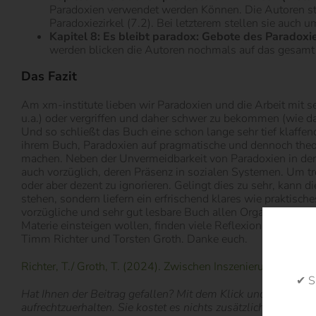
Paradoxien verwendet werden Können. Die Autoren stel
Paradoxiezirkel (7.2). Bei letzterem stellen sie auch 
Kapitel 8: Es bleibt paradox: Gebote des Parado
werden blicken die Autoren nochmals auf das gesamt B
Das Fazit
Am xm-institute lieben wir Paradoxien und die Arbeit mit se
u.a.) oder vergriffen und daher schwer zu bekommen (wie d
Und so schließt das Buch eine schon lange sehr tief klaffe
ihrem Buch, Paradoxien auf pragmatische und dennoch theore
machen. Neben der Unvermeidbarkeit von Paradoxien in de
auch vorzüglich, deren Präsenz in sozialen Systemen. Um tr
oder aber dezent zu ignorieren. Gelingt dies zu sehr, kann 
stehen, sondern liefern ein erfrischend klares wie praktis
vorzügliche und sehr gut lesbare Buch allen Organisations-
Materie einsteigen wollen, finden viele Reflexionspunkte un
Timm Richter und Torsten Groth. Danke euch.
Richter, T./ Groth, T. (2024). Zwischen Inszenierung und Inv
✔ S
Hat Ihnen der Beitrag gefallen? Mit dem Klick und der Bestel
aufrechtzuerhalten. Sie kostet es nichts zusätzlich und wir 