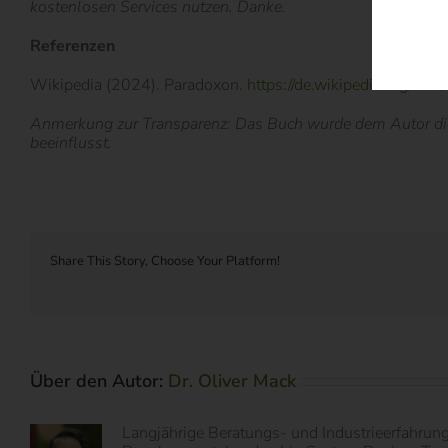
kostenlosen Services nutzen. Danke.
Referenzen
Wikipedia (2024). Paradoxon.
https://de.wikipedia.org/wik
Anmerkung zur Transparenz: Das Buch wurde dem Autor diese
beeinflusst.
Share This Story, Choose Your Platform!
Über den Autor:
Dr. Oliver Mack
Langjährige Beratungs- und Industrieerfahrun