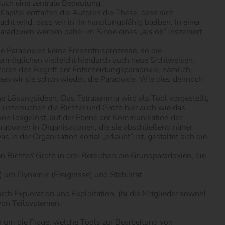
Buch eine zentrale Bedeutung.
Kapitel entfalten die Autoren die These, dass sich
t wird, dass wir in ihr handlungsfähig bleiben. In einer
aradoxien werden dabei im Sinne eines „als ob“ inszeniert
e Paradoxien keine Erkenntnisprozesse, so die
ermöglichen vielleicht hierdurch auch neue Sichtweisen.
toren den Begriff der Entscheidungsparadoxie, nämlich,
ben wir sie schon wieder, die Paradoxie. Wie dies dennoch
he Lösungsideen. Das Tetralemma wird als Tool vorgestellt,
untersuchen die Richter und Groth hier auch wie das
von losgelöst, auf der Ebene der Kommunikation der
adoxien in Organisationen, die sie abschließend näher
 der Organisation sozial „erlaubt“ ist, gestaltet sich die
en Richter/ Groth in drei Bereichen die Grundparadoxien, die
 um Dynamik (Ereignisse) und Stabilität
ch Exploration und Exploitation, (b) die Mitglieder sowohl
 von Teilsystemen.
ch um die Frage, welche Tools zur Bearbeitung von