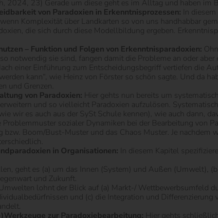
oth, 2024, 23) Gerade um diese geht es im Alltag und haben im 
eidbarkeit von Paradoxien in Erkenntnisprozessen:
In diesem 
 wenn Komplexität über Landkarten so von uns handhabbar gemach
doxien, die sich durch diese Modellbildung ergeben. Erkenntnisp
r nutzen – Funktion und Folgen von Erkenntnisparadoxien:
Ohn
so notwendig sie sind, fangen damit die Probleme an oder aber 
ach einer Einführung zum Entscheidungsbegriff vertiefen die Au
 werden kann“, wie Heinz von Förster so schön sagte. Und da ha
ten und Grenzen.
faltung von Paradoxien:
Hier gehts nun bereits um systematisc
weitern und so vielleicht Paradoxien aufzulösen. Systematisch 
ie wir es auch aus der SySt Schule kennen), wie auch dann, da
e Problemmuster sozialer Dynamiken bei der Bearbeitung von Par
 bzw. Boom/Bust-Muster und das Chaos Muster. Je nachdem was in
rschiedlich.
undparadoxien in Organisationen:
In diesem Kapitel spezifizier
len, geht es (a) um das Innen (System) und Außen (Umwelt), (b)
Gegenwart und Zukunft.
Umwelten lohnt der Blick auf (a) Markt-/ Wettbewerbsumfeld dur
ividualbedürfnissen und (c) die Integration und Differenzierung
ndelt.
a-)Werkzeuge zur Paradoxiebearbeitung:
Hier gehts schließli