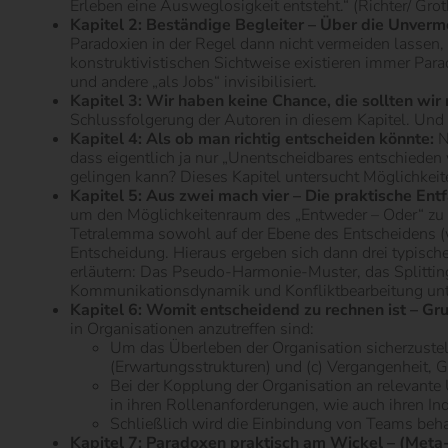
Erleben eine Ausweglosigkeit entsteht.“ (Richter/ Gr
Kapitel 2: Beständige Begleiter – Über die Unverm
Paradoxien in der Regel dann nicht vermeiden lassen,
konstruktivistischen Sichtweise existieren immer Para
und andere „als Jobs“ invisibilisiert.
Kapitel 3: Wir haben keine Chance, die sollten wi
Schlussfolgerung der Autoren in diesem Kapitel. Und 
Kapitel 4: Als ob man richtig entscheiden könnte:
N
dass eigentlich ja nur „Unentscheidbares entschieden
gelingen kann? Dieses Kapitel untersucht Möglichkei
Kapitel 5: Aus zwei mach vier – Die praktische Ent
um den Möglichkeitenraum des „Entweder – Oder“ zu er
Tetralemma sowohl auf der Ebene des Entscheidens (w
Entscheidung. Hieraus ergeben sich dann drei typisch
erläutern: Das Pseudo-Harmonie-Muster, das Splitting
Kommunikationsdynamik und Konfliktbearbeitung unte
Kapitel 6: Womit entscheidend zu rechnen ist – Gr
in Organisationen anzutreffen sind:
Um das Überleben der Organisation sicherzustel
(Erwartungsstrukturen) und (c) Vergangenheit, 
Bei der Kopplung der Organisation an relevante 
in ihren Rollenanforderungen, wie auch ihren Ind
Schließlich wird die Einbindung von Teams beha
Kapitel 7: Paradoxen praktisch am Wickel – (Met