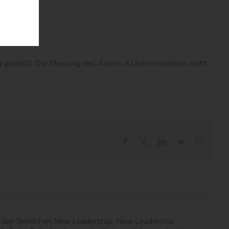
estellt. Die Meinung des Autors ist hiervon jedoch nicht
Facebook
X
LinkedIn
Vk
E-
Mail
in den Bereichen New Leadership, New Leadership