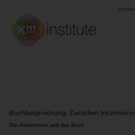
Zum
Inhalt
xm-blo
springen
Buchbesprechung: Zwischen Inszenierung u
Die AutorInnen und das Buch