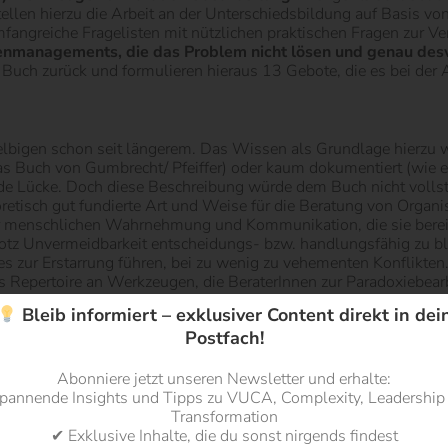
len hierzu die Arbeit an der Unterschiedsbildung auf Basis vo
umfangreiche Fragelisten mit nützlichen praktischen Fragen zur V
xienmanagements, die das Problem nicht lösen und genau de
uch zurück und formulieren hieraus 13 Gebote, die es bei der Ar
lbigen schon seit längerem. Das Wissen als Grundlage hierzu war
as Buch von Gumbrecht/ Pfeiffer) oder kaum dokumentiert (wie 
nde Lücke. Doch diese Beschreibung würde dem Buch nicht vollst
tisch gut fundierte Art und Weise für die Beratung von Organisa
r menschlichen Wahrnehmung und Kommunikation, die sie bereit
otz Unvermeidbarkeit entscheidungs- bzw. handlungsfähig zu blei
dies zur Erstarrung führen, bei zu wenig zu vehementen Konflikte
ches Repertoire an Werkzeugen, die BeraterInnen zur Paradoxiebe
BeraterInnen und OrganisationsentwicklerInnen wärmstens ans He
Bleib informiert – exklusiver Content direkt in dei
d praktische Hinweise. Mit hat die Lektüre jedenfalls sehr gefa
Postfach!
isibilisierung. Carl-Auer: Heidelberg.
Abonniere jetzt unseren Newsletter und erhalte:
pannende Insights und Tipps zu VUCA, Complexity, Leadership
lung über die Affiliate Links helfen sie uns mit einer kleinen U
Transformation
erhalten bei Bestellung über diesen Link eine kleine Provision, d
✔ Exklusive Inhalte, die du sonst nirgends findest