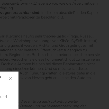
n Spencer-Brown (7.1) ebenso vor, wie die Arbeit mit dem
erfügung.
swegen brauchbar sind:
In diesem abschließenden Kapitel
beit mit Paradoxien zu beachten gilt.
 allerdings häufig sehr theorie-lastig (Frege, Russel.,
etwa die Workshops von Varga von Kibéd, SySt®-Institut).
ändig gerecht werden. Richter und Groth gelingt es mit
tionen einer breiteren Öffentlichkeit zugänglich zu
s zu Beginn ihres Buches ebenso betonen beschreiben sie
ben, versuchen sie diese kontinuierlich gut zu inszenieren
n. Doch die Autoren bleiben bei dieser Beobachtung nicht
arbeitung einsetzen können. Und so möchte ich dieses
rz legen. Auch Führungskräften, die etwas tiefer in die
n
llen. Mein Dank von Herzen geht an die beiden Autoren
 und
nterstützung, diesen Blog auch zukünftig weiter
ie wir für den Betrieb und die Weiterentwicklung der