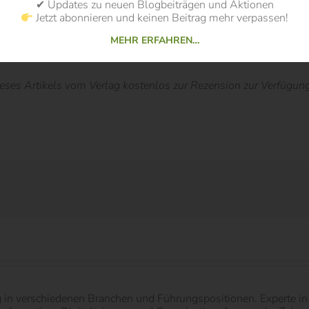
✔ Updates zu neuen Blogbeiträgen und Aktionen
Jetzt abonnieren und keinen Beitrag mehr verpassen!
MEHR ERFAHREN…
i/Paradoxon
s Artikels vom Verlag kostenlos zur Rezension zur Verfügung g
g in verschiedenen Branchen und Führungspositionen. Experte 