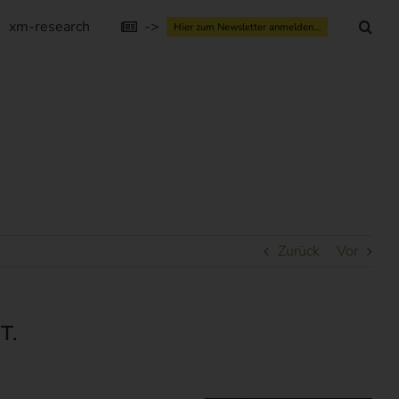
xm-research
->
Hier zum Newsletter anmelden...
Zurück
Vor
T.