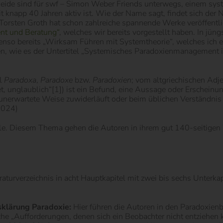
eide sind für swf – Simon Weber Friends unterwegs, einem sys
t knapp 40 Jahren aktiv ist. Wie der Name sagt, findet sich der 
 Torsten Groth hat schon zahlreiche spannende Werke veröffentli
nt und Beratung“
, welches wir bereits vorgestellt haben. In jün
enso bereits „Wirksam Führen mit Systemtheorie“, welches ich e
en, wie es der Untertitel „Systemisches Paradoxienmanagement i
al
Paradoxa
,
Paradoxe
bzw.
Paradoxien
; vom altgriechischen Ad
, unglaublich“[1]) ist ein Befund, eine Aussage oder Erscheinu
unerwartete Weise zuwiderläuft oder beim üblichen Verständnis
2024)
ele. Diesem Thema gehen die Autoren in ihrem gut 140-seitigen
aturverzeichnis in acht Hauptkapitel mit zwei bis sechs Unterkap
fsklärung Paradoxie:
Hier führen die Autoren in den Paradoxienb
che „Aufforderungen, denen sich ein Beobachter nicht entziehen 