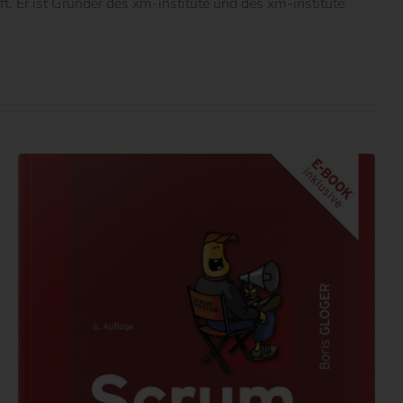
 Er ist Gründer des xm-institute und des xm-institute