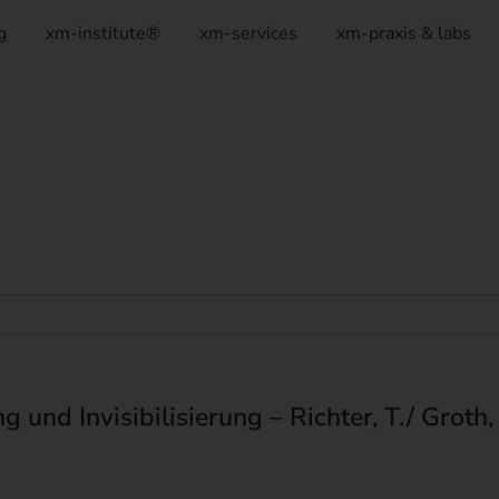
g
xm-institute®
xm-services
xm-praxis & labs
nd Invisibilisierung – Richter, T./ Groth, 