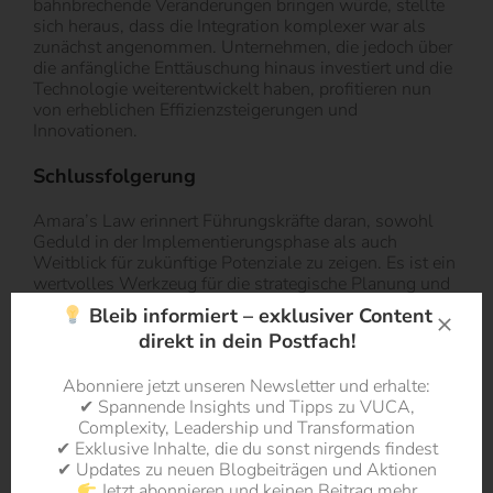
bahnbrechende Veränderungen bringen würde, stellte
sich heraus, dass die Integration komplexer war als
zunächst angenommen. Unternehmen, die jedoch über
die anfängliche Enttäuschung hinaus investiert und die
Technologie weiterentwickelt haben, profitieren nun
von erheblichen Effizienzsteigerungen und
Innovationen.
Schlussfolgerung
Amara’s Law erinnert Führungskräfte daran, sowohl
Geduld in der Implementierungsphase als auch
Weitblick für zukünftige Potenziale zu zeigen. Es ist ein
wertvolles Werkzeug für die strategische Planung und
Entscheidungsfindung in Zeiten des Wandels. Für
Bleib informiert – exklusiver Content
Berater bietet es eine nützliche Perspektive, um Kunden
direkt in dein Postfach!
realistische Erwartungen zu vermitteln und langfristige
Strategien zu entwickeln, die auf nachhaltigen Erfolg
Abonniere jetzt unseren Newsletter und erhalte:
abzielen.
✔ Spannende Insights und Tipps zu VUCA,
Complexity, Leadership und Transformation
Indem wir Amara’s Law als Leitfaden verwenden,
✔ Exklusive Inhalte, die du sonst nirgends findest
können wir sicherstellen, dass wir nicht nur bereit sind,
✔ Updates zu neuen Blogbeiträgen und Aktionen
den kurzfristigen Herausforderungen zu begegnen,
Jetzt abonnieren und keinen Beitrag mehr