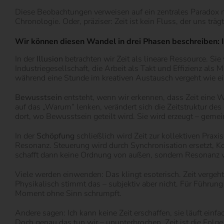
Diese Beobachtungen verweisen auf ein zentrales Paradox mo
Chronologie. Oder, präziser: Zeit ist kein Fluss, der uns trä
Wir können diesen Wandel in drei Phasen beschreiben: I
In der
Illusion
betrachten wir Zeit als lineare Ressource. Si
Industriegesellschaft, die Arbeit als Takt und Effizienz als
während eine Stunde im kreativen Austausch vergeht wie ein
Bewusstsein
entsteht, wenn wir erkennen, dass Zeit eine
auf das „Warum“ lenken, verändert sich die Zeitstruktur des
dort, wo Bewusstsein geteilt wird. Sie wird erzeugt – gem
In der
Schöpfung
schließlich wird Zeit zur kollektiven Prax
Resonanz. Steuerung wird durch Synchronisation ersetzt, K
schafft dann keine Ordnung von außen, sondern Resonanz 
Viele werden einwenden: Das klingt esoterisch. Zeit vergeht
Physikalisch stimmt das – subjektiv aber nicht. Für Führung
Moment ohne Sinn schrumpft.
Andere sagen: Ich kann keine Zeit erschaffen, sie läuft einfa
Doch genau das tun wir – ununterbrochen. Zeit ist die Folg