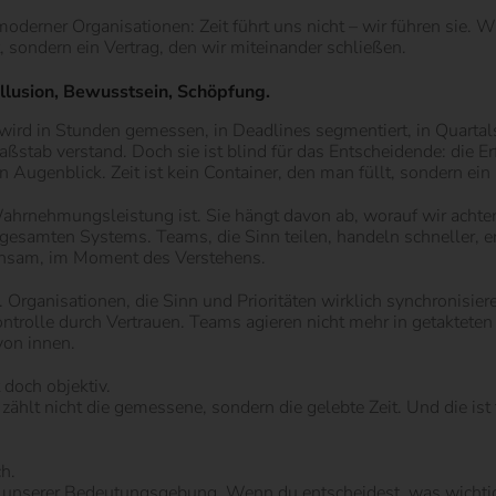
derner Organisationen: Zeit führt uns nicht – wir führen sie. W
gt, sondern ein Vertrag, den wir miteinander schließen.
llusion, Bewusstsein, Schöpfung.
e wird in Stunden gemessen, in Deadlines segmentiert, in Quartal
 Maßstab verstand. Doch sie ist blind für das Entscheidende: die 
 Augenblick. Zeit ist kein Container, den man füllt, sondern ei
 Wahrnehmungsleistung ist. Sie hängt davon ab, worauf wir ac
 gesamten Systems. Teams, die Sinn teilen, handeln schneller, en
einsam, im Moment des Verstehens.
is. Organisationen, die Sinn und Prioritäten wirklich synchronis
ontrolle durch Vertrauen. Teams agieren nicht mehr in getakte
von innen.
 doch objektiv.
 zählt nicht die gemessene, sondern die gelebte Zeit. Und die is
ch.
e unserer Bedeutungsgebung. Wenn du entscheidest, was wichtig is