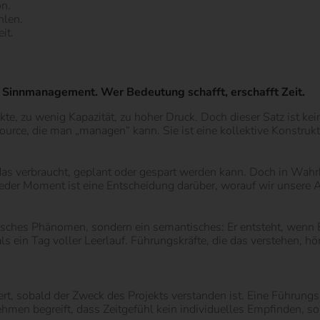
on.
hlen.
it.
 Sinnmanagement. Wer Bedeutung schafft, erschafft Zeit.
kte, zu wenig Kapazität, zu hoher Druck. Doch dieser Satz ist ke
source, die man „managen“ kann. Sie ist eine kollektive Konstrukt
s verbraucht, geplant oder gespart werden kann. Doch in Wahrhe
. Jeder Moment ist eine Entscheidung darüber, worauf wir unsere 
kalisches Phänomen, sondern ein semantisches: Er entsteht, wenn
ls ein Tag voller Leerlauf. Führungskräfte, die das verstehen, hö
gert, sobald der Zweck des Projekts verstanden ist. Eine Führun
hmen begreift, dass Zeitgefühl kein individuelles Empfinden, son