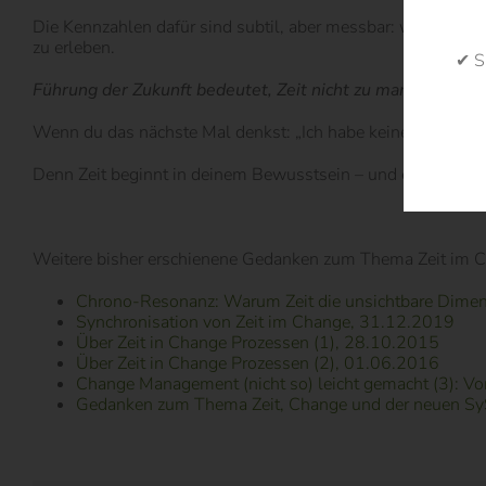
Die Kennzahlen dafür sind subtil, aber messbar: weniger Zei
zu erleben.
✔ S
Führung der Zukunft bedeutet, Zeit nicht zu managen, son
Wenn du das nächste Mal denkst: „Ich habe keine Zeit“, hal
Denn Zeit beginnt in deinem Bewusstsein – und endet im 
Weitere bisher erschienene Gedanken zum Thema Zeit im 
Chrono-Resonanz: Warum Zeit die unsichtbare Dimen
Synchronisation von Zeit im Change, 31.12.2019
Über Zeit in Change Prozessen (1), 28.10.2015
Über Zeit in Change Prozessen (2), 01.06.2016
Change Management (nicht so) leicht gemacht (3): Vo
Gedanken zum Thema Zeit, Change und der neuen SyS