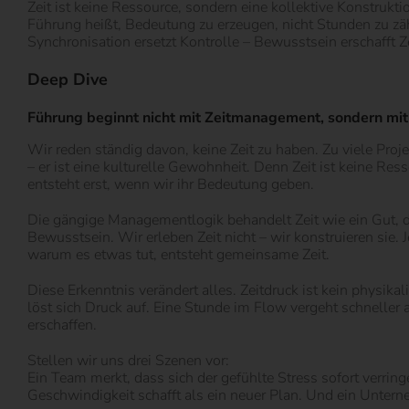
Zeit ist keine Ressource, sondern eine kollektive Konstrukti
Führung heißt, Bedeutung zu erzeugen, nicht Stunden zu zä
Synchronisation ersetzt Kontrolle – Bewusstsein erschafft Ze
Deep Dive
Führung beginnt nicht mit Zeitmanagement, sondern mit
Wir reden ständig davon, keine Zeit zu haben. Zu viele Proje
– er ist eine kulturelle Gewohnheit. Denn Zeit ist keine Res
entsteht erst, wenn wir ihr Bedeutung geben.
Die gängige Managementlogik behandelt Zeit wie ein Gut, da
Bewusstsein. Wir erleben Zeit nicht – wir konstruieren sie
warum es etwas tut, entsteht gemeinsame Zeit.
Diese Erkenntnis verändert alles. Zeitdruck ist kein physi
löst sich Druck auf. Eine Stunde im Flow vergeht schneller a
erschaffen.
Stellen wir uns drei Szenen vor:
Ein Team merkt, dass sich der gefühlte Stress sofort verrin
Geschwindigkeit schafft als ein neuer Plan. Und ein Unterne