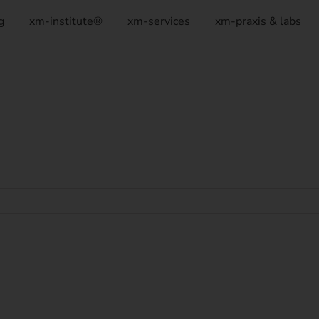
g
xm-institute®
xm-services
xm-praxis & labs