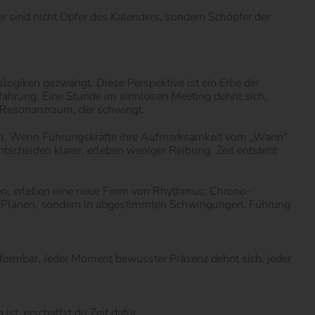
ir sind nicht Opfer des Kalenders, sondern Schöpfer der
slogiken gezwängt. Diese Perspektive ist ein Erbe der
Erfahrung. Eine Stunde im sinnlosen Meeting dehnt sich,
n Resonanzraum, der schwingt.
hten. Wenn Führungskräfte ihre Aufmerksamkeit vom „Wann“
tscheiden klarer, erleben weniger Reibung. Zeit entsteht
ieren, erleben eine neue Form von Rhythmus: Chrono-
ten Plänen, sondern in abgestimmten Schwingungen. Führung
t formbar. Jeder Moment bewusster Präsenz dehnt sich, jeder
t, erschaffst du Zeit dafür.