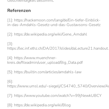
Geschwindigkeit bestimmt.
Referenzen
[1]: https://hackernoon.com/lang/de/Ein-tiefer-Einblick-
in-das-Amdahls-Gesetz-und-das-Gustavsons-Gesetz
[2]: https://de.wikipedia.org/wiki/Gene_Amdahl
[3]:
https://lec.inf.ethz.ch/DA/2017/slides/daLecture21.handout
[4]: https://www.muenchner-
kreis.de/fileadmin/user_upload/Big_Data.pdf
[5]: https://builtin.com/articles/amdahls-law
[6]:
https://www.umsl.edu/~siegelj/CS4740_5740/Overview/A
[7]: https://www.youtube.com/watch?v=99jNewkUBCY
[8]: https://de.wikipedia.org/wiki/Blog