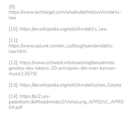
[9]:
https://www.techtarget.com/whatis/definition/Amdahls-
law
[10]: https://en.wikipedia.org/wiki/Amdahl’s_law
[11]:
https://www.splunk.com/en_us/blog/learn/amdahls-
law.html
[12]: https://www.schwerd.info/coaching/beruehmte-
gesetze-des-lebens-20-prinzipien-die-man-kennen-
muss/12670/
[13]: https://de.wikipedia.org/wiki/Amdahlsches_Gesetz
[14]: https://pc2.uni-
paderborn.de/fileadmin/pc2/Vorlesung_APRS/VL_APRS-
04.pdf