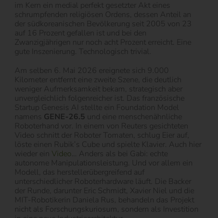
im Kern ein medial perfekt gesetzter Akt eines
schrumpfenden religiösen Ordens, dessen Anteil an
der südkoreanischen Bevölkerung seit 2005 von 23
auf 16 Prozent gefallen ist und bei den
Zwanzigjährigen nur noch acht Prozent erreicht. Eine
gute Inszenierung. Technologisch trivial.
Am selben 6. Mai 2026 ereignete sich 9.000
Kilometer entfernt eine zweite Szene, die deutlich
weniger Aufmerksamkeit bekam, strategisch aber
unvergleichlich folgenreicher ist. Das französische
Startup Genesis AI stellte ein Foundation Model
namens
GENE-26.5
und eine menschenähnliche
Roboterhand vor. In einem von Reuters gesichteten
Video schnitt der Roboter Tomaten, schlug Eier auf,
löste einen Rubik’s Cube und spielte Klavier. Auch hier
wieder ein
Video
… Anders als bei Gabi: echte
autonome Manipulationsleistung. Und vor allem ein
Modell, das herstellerübergreifend auf
unterschiedlicher Roboterhardware läuft. Die Backer
der Runde, darunter Eric Schmidt, Xavier Niel und die
MIT-Robotikerin Daniela Rus, behandeln das Projekt
nicht als Forschungskuriosum, sondern als Investition