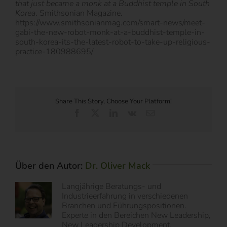
that just became a monk at a Buddhist temple in South
Korea
. Smithsonian Magazine.
https://www.smithsonianmag.com/smart-news/meet-
gabi-the-new-robot-monk-at-a-buddhist-temple-in-
south-korea-its-the-latest-robot-to-take-up-religious-
practice-180988695/
Share This Story, Choose Your Platform!
Facebook
X
LinkedIn
Vk
E-
Mail
Über den Autor:
Dr. Oliver Mack
Langjährige Beratungs- und
Industrieerfahrung in verschiedenen
Branchen und Führungspositionen.
Experte in den Bereichen New Leadership,
New Leadership Development,