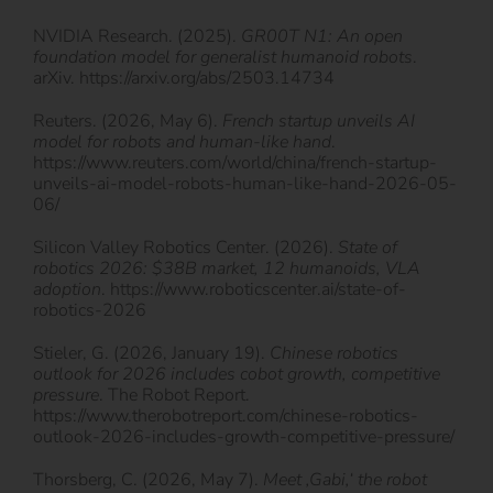
NVIDIA Research. (2025).
GR00T N1: An open
foundation model for generalist humanoid robots
.
arXiv. https://arxiv.org/abs/2503.14734
Reuters. (2026, May 6).
French startup unveils AI
model for robots and human-like hand
.
https://www.reuters.com/world/china/french-startup-
unveils-ai-model-robots-human-like-hand-2026-05-
06/
Silicon Valley Robotics Center. (2026).
State of
robotics 2026: $38B market, 12 humanoids, VLA
adoption
. https://www.roboticscenter.ai/state-of-
robotics-2026
Stieler, G. (2026, January 19).
Chinese robotics
outlook for 2026 includes cobot growth, competitive
pressure
. The Robot Report.
https://www.therobotreport.com/chinese-robotics-
outlook-2026-includes-growth-competitive-pressure/
Thorsberg, C. (2026, May 7).
Meet ‚Gabi,‘ the robot