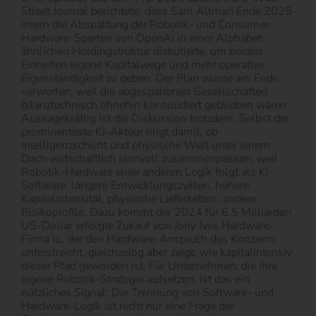
Street Journal berichtete, dass Sam Altman Ende 2025
intern die Abspaltung der Robotik- und Consumer-
Hardware-Sparten von OpenAI in einer Alphabet-
ähnlichen Holdingstruktur diskutierte, um beiden
Einheiten eigene Kapitalwege und mehr operative
Eigenständigkeit zu geben. Der Plan wurde am Ende
verworfen, weil die abgespaltenen Gesellschaften
bilanztechnisch ohnehin konsolidiert geblieben wären.
Aussagekräftig ist die Diskussion trotzdem. Selbst der
prominenteste KI-Akteur ringt damit, ob
Intelligenzschicht und physische Welt unter einem
Dach wirtschaftlich sinnvoll zusammenpassen, weil
Robotik-Hardware einer anderen Logik folgt als KI-
Software: längere Entwicklungszyklen, höhere
Kapitalintensität, physische Lieferketten, andere
Risikoprofile. Dazu kommt der 2024 für 6,5 Milliarden
US-Dollar erfolgte Zukauf von Jony Ives Hardware-
Firma io, der den Hardware-Anspruch des Konzerns
unterstreicht, gleichzeitig aber zeigt, wie kapitalintensiv
dieser Pfad geworden ist. Für Unternehmen, die ihre
eigene Robotik-Strategie aufsetzen, ist das ein
nützliches Signal: Die Trennung von Software- und
Hardware-Logik ist nicht nur eine Frage der