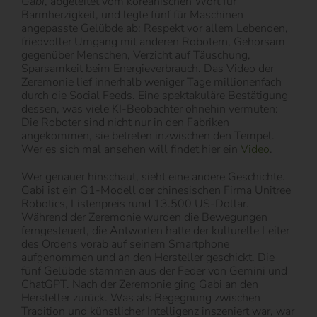
Gabi
, abgeleitet vom koreanischen Wort für
Barmherzigkeit, und legte fünf für Maschinen
angepasste Gelübde ab: Respekt vor allem Lebenden,
friedvoller Umgang mit anderen Robotern, Gehorsam
gegenüber Menschen, Verzicht auf Täuschung,
Sparsamkeit beim Energieverbrauch. Das Video der
Zeremonie lief innerhalb weniger Tage millionenfach
durch die Social Feeds. Eine spektakuläre Bestätigung
dessen, was viele KI-Beobachter ohnehin vermuten:
Die Roboter sind nicht nur in den Fabriken
angekommen, sie betreten inzwischen den Tempel.
Wer es sich mal ansehen will findet hier ein
Video
.
Wer genauer hinschaut, sieht eine andere Geschichte.
Gabi ist ein G1-Modell der chinesischen Firma Unitree
Robotics, Listenpreis rund 13.500 US-Dollar.
Während der Zeremonie wurden die Bewegungen
ferngesteuert, die Antworten hatte der kulturelle Leiter
des Ordens vorab auf seinem Smartphone
aufgenommen und an den Hersteller geschickt. Die
fünf Gelübde stammen aus der Feder von Gemini und
ChatGPT. Nach der Zeremonie ging Gabi an den
Hersteller zurück. Was als Begegnung zwischen
Tradition und künstlicher Intelligenz inszeniert war, war