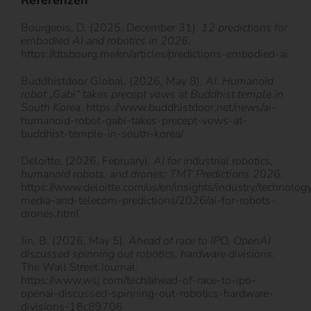
Bourgeois, D. (2025, December 31).
12 predictions for
embodied AI and robotics in 2026
.
https://dtsbourg.me/en/articles/predictions-embodied-ai
Buddhistdoor Global. (2026, May 8).
AI: Humanoid
robot „Gabi“ takes precept vows at Buddhist temple in
South Korea
. https://www.buddhistdoor.net/news/ai-
humanoid-robot-gabi-takes-precept-vows-at-
buddhist-temple-in-south-korea/
Deloitte. (2026, February).
AI for industrial robotics,
humanoid robots, and drones: TMT Predictions 2026
.
https://www.deloitte.com/us/en/insights/industry/technolog
media-and-telecom-predictions/2026/ai-for-robots-
drones.html
Jin, B. (2026, May 5).
Ahead of race to IPO, OpenAI
discussed spinning out robotics, hardware divisions
.
The Wall Street Journal.
https://www.wsj.com/tech/ahead-of-race-to-ipo-
openai-discussed-spinning-out-robotics-hardware-
divisions-18c89706