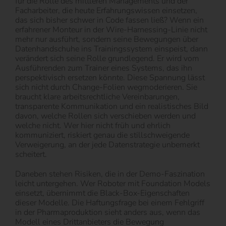
für die Rolle des mittleren Managements und der
Facharbeiter, die heute Erfahrungswissen einsetzen,
das sich bisher schwer in Code fassen ließ? Wenn ein
erfahrener Monteur in der Wire-Harnessing-Linie nicht
mehr nur ausführt, sondern seine Bewegungen über
Datenhandschuhe ins Trainingssystem einspeist, dann
verändert sich seine Rolle grundlegend. Er wird vom
Ausführenden zum Trainer eines Systems, das ihn
perspektivisch ersetzen könnte. Diese Spannung lässt
sich nicht durch Change-Folien wegmoderieren. Sie
braucht klare arbeitsrechtliche Vereinbarungen,
transparente Kommunikation und ein realistisches Bild
davon, welche Rollen sich verschieben werden und
welche nicht. Wer hier nicht früh und ehrlich
kommuniziert, riskiert genau die stillschweigende
Verweigerung, an der jede Datenstrategie unbemerkt
scheitert.
Daneben stehen Risiken, die in der Demo-Faszination
leicht untergehen. Wer Roboter mit Foundation Models
einsetzt, übernimmt die Black-Box-Eigenschaften
dieser Modelle. Die Haftungsfrage bei einem Fehlgriff
in der Pharmaproduktion sieht anders aus, wenn das
Modell eines Drittanbieters die Bewegung