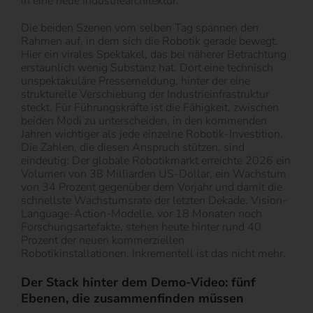
in eine neue Industriearchitektur.
Die beiden Szenen vom selben Tag spannen den
Rahmen auf, in dem sich die Robotik gerade bewegt.
Hier ein virales Spektakel, das bei näherer Betrachtung
erstaunlich wenig Substanz hat. Dort eine technisch
unspektakuläre Pressemeldung, hinter der eine
strukturelle Verschiebung der Industrieinfrastruktur
steckt. Für Führungskräfte ist die Fähigkeit, zwischen
beiden Modi zu unterscheiden, in den kommenden
Jahren wichtiger als jede einzelne Robotik-Investition.
Die Zahlen, die diesen Anspruch stützen, sind
eindeutig: Der globale Robotikmarkt erreichte 2026 ein
Volumen von 38 Milliarden US-Dollar, ein Wachstum
von 34 Prozent gegenüber dem Vorjahr und damit die
schnellste Wachstumsrate der letzten Dekade. Vision-
Language-Action-Modelle, vor 18 Monaten noch
Forschungsartefakte, stehen heute hinter rund 40
Prozent der neuen kommerziellen
Robotikinstallationen. Inkrementell ist das nicht mehr.
Der Stack hinter dem Demo-Video: fünf
Ebenen, die zusammenfinden müssen