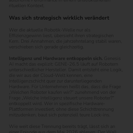
autonome Performance in einem unstrukturierten
rituellen Kontext.
Was sich strategisch wirklich verändert
Wer die aktuelle Robotik-Welle nur als
Effizienzgewinn liest, übersieht ihren strategischen
Kern. Drei Annahmen, die jahrzehntelang stabil waren,
verschieben sich gerade gleichzeitig.
Intelligenz und Hardware entkoppeln sich.
Genesis
AI macht das explizit: GENE-26.5 läuft auf Robotern
unterschiedlicher Hersteller. Damit entsteht eine Logik,
die wir aus der Cloud-Welt kennen, eine
Intelligenzschicht quer zur darunterliegenden
Hardware. Für Unternehmen heißt das, dass die Frage
„Welchen Roboter kaufen wir?“ zunehmend von der
Frage „Welche Intelligenz steuert unsere Roboter?“
entkoppelt wird. Wer in spezifische Hardware-
Plattformen investiert, ohne diese Schichttrennung
mitzudenken, baut sich potenziell teure Lock-ins.
Wie weit diese Trennung bereits trägt, lässt sich an
einer Episode aus dem Mai 2026 ablesen. Der Wall