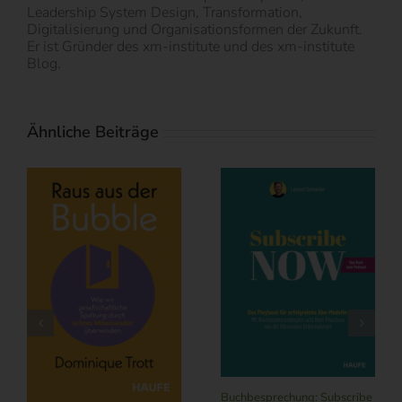
Leadership System Design, Transformation,
Digitalisierung und Organisationsformen der Zukunft.
Er ist Gründer des xm-institute und des xm-institute
Blog.
Ähnliche Beiträge
Thought Bite: Expert
Generalist – Breite ist keine
Restgröße
Juli 14th, 2026
|
0
Kommentare