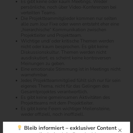
Es gibt keine oder kaum Meetings. Weder
persönliche, noch über Video-Konferenzen bei
verteilten Teams.
Die Projektteammitglieder kommen nur selten
alle zum Jour Fixe oder wenn entsteht eher eine
„hierarchische“ Kommunikation zwischen
Projektleiter und Projektteam.
Wichtige und/ oder kritische Themen werden
nicht oder kaum besprochen. Es gibt keine
Diskussionskultur. Themen werden nicht
ausdiskutiert, es scheint keine kontroversen
Meinungen zu geben.
Eine emotionale Stimmung ist in Meetings nicht
warnehmbar.
Jedes Projektteammitglied fühlt sich nur für sein
eigenes Thema, nicht für das Gelingen des
Gesamtprojektes verantwortlich.
Es gibt keine gemeinsamen Aktivitäten des
Projektteams mit dem Projektleiter.
Es gibt keine Feiern wichtiger Meilensteine,
weder offiziell, noch inoffiziell.
(3) Erkenntnis/ Wissen
Bleib informiert – exklusiver Content