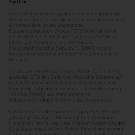
Syntax
Ein nützliches Werkzeug, das sich in der Führung von
Projekten, und nicht nur diesen, breit und generalistisch
einsetzen lässt, ist das sogenannte
Glaubenspolaritäten-Dreieck (GPD Schema). Es ist
eine bedeutende heuristische Syntax von SySt® zu
lebendigen Systemen. Inspiriert von der
Religionsphilosophie (Schuon, F. (2007)) sowie
beruhend auf der Einteilung von Yoga-Formen nach
Patanjali
[1]
und der Semiotik von Peirce (Peirce, C. S. (1983)),
greift das GPD den Gedanken triadischer Systeme auf
und stellt hierarchiefrei vernetzte Aspekte bewusst
handelnder, lebendiger Systeme in direkte Beziehung
(Daimler (2008)) und stellt somit eine
Reflexionsgrundlage für eben diese Systeme dar.
Das GPD hat an den Ecken die zugewiesene Begriffe
„Ordnung/ Struktur“, „Beziehung“ und „Erkenntnis“.
Hintergrund ist die Idee, dass in jedem System alle drei
Qualitäten, repektive Pole (Ecken) hinreichend existent
und balanciert sein sollten, da bei Unausgewogenheit