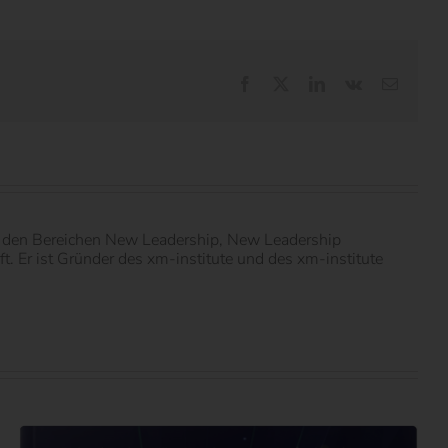
Facebook
X
LinkedIn
Vk
E-
Mail
in den Bereichen New Leadership, New Leadership
 Er ist Gründer des xm-institute und des xm-institute