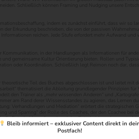
 meiden. Schließlich können Framing und Nudging unsere Entsch
ormationsbeschaffung, indem es zunächst einführt, dass wir so l
fen der Erkundung beschrieben, die von der passiven Wahrnehm
Informationen reichen. Jede Stufe erfordert mehr Aufwand und 
der Kommunikation, in der Handlungen als Informationen für ander
nd gemeinsame Kultur Orientierung bieten. Rollen und Typisier
ration oder Koordination. Schließlich legt Reimon noch dar, das
r theoretische Teil des Buches abgeschlossen ist und leitet mit de
arbeit“ thematisiert die Ableitung grundlegender Prinzipien fü
delt den Trainer als „mehr wissenden Anderen“ und „Kartografen
 immer am Rand derer Wissensstandes zu agieren, das Lernen d
itung: Verhandlungen und Mediation“ erörtert die strategischen 
ng und Sparring“ der Rolle des Coaches, der den Coachee bei de
h die Entscheidungsformel und den Entscheidungsbaum strukturie
Bleib informiert – exklusiver Content direkt in dei
Postfach!