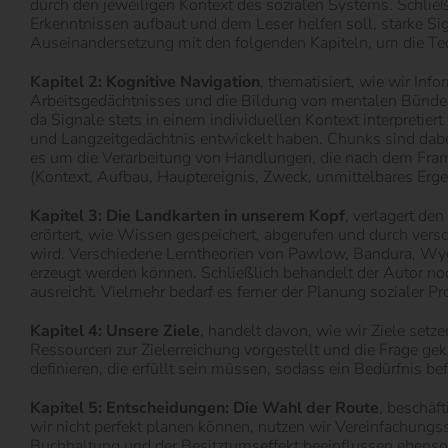
durch den jeweiligen Kontext des sozialen Systems. Schlie
Erkenntnissen aufbaut und dem Leser helfen soll, starke Si
Auseinandersetzung mit den folgenden Kapiteln, um die Tec
Kapitel 2: Kognitive Navigation
, thematisiert, wie wir I
Arbeitsgedächtnisses und die Bildung von mentalen Bündel
da Signale stets in einem individuellen Kontext interpretie
und Langzeitgedächtnis entwickelt haben. Chunks sind dabe
es um die Verarbeitung von Handlungen, die nach dem Frami
(Kontext, Aufbau, Hauptereignis, Zweck, unmittelbares Erg
Kapitel 3: Die Landkarten in unserem Kopf
, verlagert de
erörtert, wie Wissen gespeichert, abgerufen und durch vers
wird. Verschiedene Lerntheorien von Pawlow, Bandura, Wygo
erzeugt werden können. Schließlich behandelt der Autor noch 
ausreicht. Vielmehr bedarf es ferner der Planung sozialer
Kapitel 4: Unsere Ziele
, handelt davon, wie wir Ziele setz
Ressourcen zur Zielerreichung vorgestellt und die Frage g
definieren, die erfüllt sein müssen, sodass ein Bedürfnis 
Kapitel 5: Entscheidungen: Die Wahl der Route
, beschäf
wir nicht perfekt planen können, nutzen wir Vereinfachung
Buchhaltung und der Besitztumseffekt beeinflussen ebenso