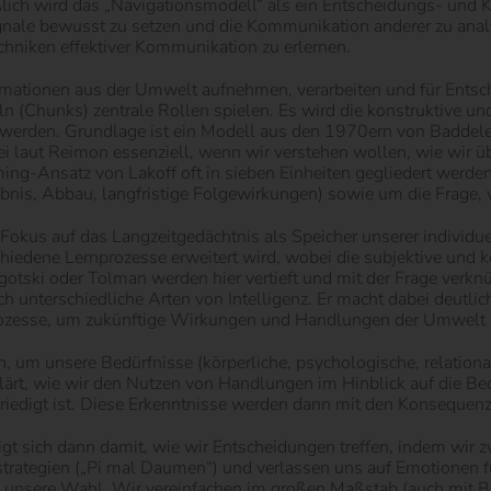
ßlich wird das „Navigationsmodell“ als ein Entscheidungs- und 
gnale bewusst zu setzen und die Kommunikation anderer zu analy
hniken effektiver Kommunikation zu erlernen.
nformationen aus der Umwelt aufnehmen, verarbeiten und für Ent
n (Chunks) zentrale Rollen spielen. Es wird die konstruktive 
rt werden. Grundlage ist ein Modell aus den 1970ern von Baddele
i laut Reimon essenziell, wenn wir verstehen wollen, wie wir ü
ng-Ansatz von Lakoff oft in sieben Einheiten gegliedert werde
ebnis, Abbau, langfristige Folgewirkungen) sowie um die Frage,
n Fokus auf das Langzeitgedächtnis als Speicher unserer individu
chiedene Lernprozesse erweitert wird, wobei die subjektive und
tski oder Tolman werden hier vertieft und mit der Frage verknü
unterschiedliche Arten von Intelligenz. Er macht dabei deutlich,
 Prozesse, um zukünftige Wirkungen und Handlungen der Umwelt 
en, um unsere Bedürfnisse (körperliche, psychologische, relatio
eklärt, wie wir den Nutzen von Handlungen im Hinblick auf die 
befriedigt ist. Diese Erkenntnisse werden dann mit den Konseque
tigt sich dann damit, wie wir Entscheidungen treffen, indem wir
sstrategien („Pi mal Daumen“) und verlassen uns auf Emotionen 
 unsere Wahl. Wir vereinfachen im großen Maßstab (auch mit Bi