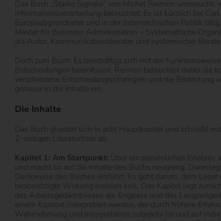
Das Buch „Starke Signale“ von Michel Reimon untersucht,
Informationsverarbeitung beleuchtet. Es ist kürzlich bei C
Europaabgeordneter und in der österreichischen Politik tät
Master für Business Administration – Systematische Organi
als Autor, Kommunikationsberater und systemischer Berater
Doch zum Buch: Es beschäftigt sich mit der Funktionsweis
Entscheidungen beeinflusst. Reimon beleuchtet dabei die ko
verschiedene Entscheidungsstrategien und die Bedeutung vo
genauer in die Inhalte ein.
Die Inhalte
Das Buch gliedert sich in acht Hauptkapitel und schließt m
2-seitigen Literaturliste ab.
Kapitel 1: Am Startpunkt:
Über ein persönliches Erlebnis
und macht so auf die Inhalte des Buchs neugierig. Dann leg
Denkweise des Buches einführt. Es geht darum, dem Leser 
beabsichtigte Wirkung erzielen soll. Das Kapitel legt zunä
des Arbeitsgedächtnisses als Engpass und des Langzeitgedä
einem Kontext interpretiert werden, der durch frühere Erfah
Wahrnehmung und Interpretation subjektiv ist und auf indiv