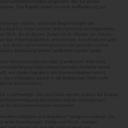
Kommunikationsmodell vorgestellt, das auf diesen
sieren. Das Kapitel endet mit einer Aufforderung zur
scheidungen nutzen, wobei die Begrenzungen des
und subjektive Natur unserer Wahrnehmung hervorgehoben,
y/ Hitch, die zu diesem Zeitpunkt ein Modell von Arbeits-
ber das Arbeitsgedächtnis entscheiden. Abschließend geht
n, aus denen dann Informationsbündel gebildet werden
 welche Bedeutung innere Landkarten hierbei haben.
ellen Wissensstrukturen oder „Landkarten“. Hier wird
 kontextabhängige Natur dieser mentalen Modelle betont
pft, wie starke Signale in der Kommunikation hiermit
 dass Intelligenz alleine in der praktischen Welt nicht
besser einzuschätzen.
nale) zu befriedigen. Zeit und Geld werden sodann als knappe
Bedürfnisbefriedigung abschätzen und die Bedingungen
nzen für die Kommunikation verbunden.
 zwischen induktiver und deduktiver Navigation wählen. Da
für erste Bewertungen. Werte und Moral, mentale
as) und lassen uns von der Verfügbarkeit von