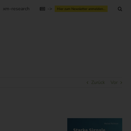
xm-research
->
Hier zum Newsletter anmelden...
Zurück
Vor