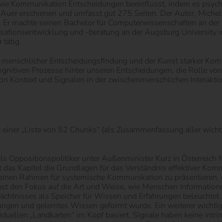
 wie Kommunikation Entscheidungen beeinflusst, indem es psy
arl Auer erschienen und umfasst gut 275 Seiten. Der Autor, Mich
ig. Er machte seinen Bachelor für Computerwissenschaften an der
sationsentwicklung und -beratung an der Augsburg University in
 tätig.
e menschlicher Entscheidungsfindung und der Kunst starker Kom
gnitiven Prozesse hinter unseren Entscheidungen, die Rolle von
n Kontext und Signalen in der zwischenmenschlichen Interaktio
it einer „Liste von 52 Chunks“ (als Zusammenfassung aller wicht
 als Oppositionspolitiker unter Außenminister Kurz in Österrei
t das Kapitel die Grundlagen für das Verständnis effektiver Kom
einen Rahmen für systemische Kommunikation zu präsentieren, d
chst den Fokus auf die Art und Weise, wie Menschen Informatione
chtnisses als Speicher für Wissen und Erfahrungen beleuchtet. 
rungen und gelerntes Wissen geformt wurde. Ein weiterer wichtige
iduellen „Landkarten“ im Kopf basiert. Signale haben keine intr