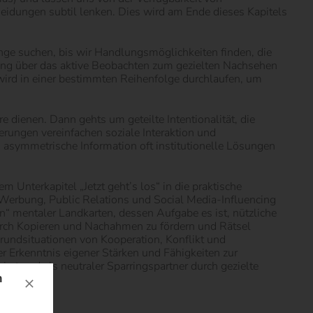
eidungen subtil lenken. Dies wird am Ende dieses Kapitels
ange suchen, bis wir Handlungsmöglichkeiten finden, die
ung über das aktive Beobachten zum gezielten Nachsehen
wird in einer bestimmten Reihenfolge durchlaufen, um
e dienen. Dann gehts um geteilte Intentionalität, die
ungen vereinfachen soziale Interaktion und
s asymmetrische Information oft institutionelle Lösungen
m Unterkapitel „Jetzt geht’s los“ in die praktische
r Werbung, Public Relations und Social Media-Influencing
“ mentaler Landkarten, dessen Aufgabe es ist, nützliche
urch Kopieren und Nachahmen zu fördern und Rätsel
Grundsituationen von Kooperation, Konflikt und
r Erkenntnis eigener Stärken und Fähigkeiten zur
rt und als neutraler Sparringspartner durch gezielte
n