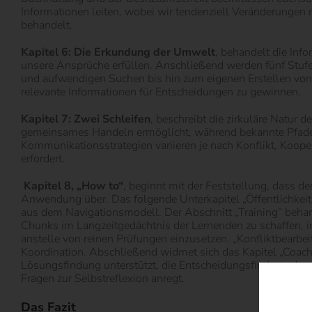
Informationen leiten, wobei wir tendenziell Veränderungen
behandelt.
Kapitel 6: Die Erkundung der Umwelt
, behandelt die Inf
unsere Ansprüche erfüllen. Anschließend werden fünf Stu
und aufwendigen Suchen bis hin zum eigenen Erstellen von 
relevante Informationen für Entscheidungen zu gewinnen.
Kapitel 7: Zwei Schleifen
, beschreibt die zirkuläre Natur 
gemeinsames Handeln ermöglicht, während bekannte Pfade u
Kommunikationsstrategien variieren je nach Konflikt, Koope
erfordert.
Kapitel 8, „How to“
, beginnt mit der Feststellung, dass de
Anwendung über. Das folgende Unterkapitel „Öffentlichkeits
aus dem Navigationsmodell. Der Abschnitt „Training“ behan
Chunks im Langzeitgedächtnis der Lernenden zu schaffen,
anstelle von reinen Prüfungen einzusetzen. „Konfliktbearbe
Koordination. Abschließend widmet sich das Kapitel „Coachi
Lösungsfindung unterstützt, die Entscheidungsfindung durc
Fragen zur Selbstreflexion anregt.
Das Fazit