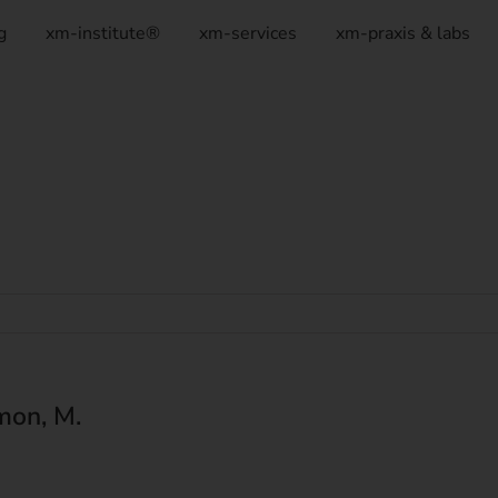
g
xm-institute®
xm-services
xm-praxis & labs
mon, M.