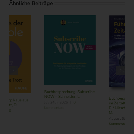
Ähnliche Beiträge
Buchbesprechung: Subscribe
NOW – Schneider, L.
Buchbesprechung: Führung
Juli 24th, 2026
|
0
im Zeitalter von KI – Butler,
Kommentare
R./ Nitschmann, J./ Becking,
M.
August 6th, 2026
|
0
Kommentare