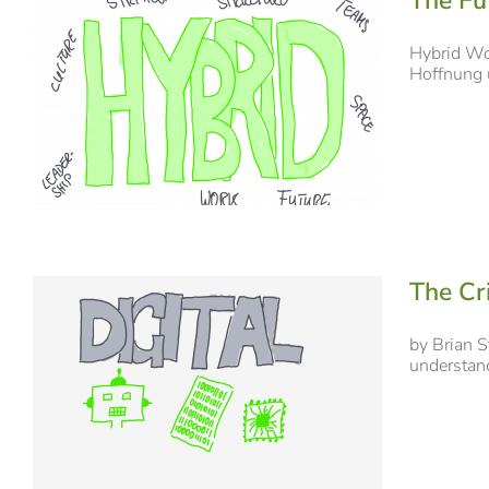
The Fu
Hybrid Wo
Hoffnung u
The Cr
by Brian S
understandi