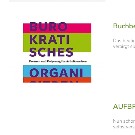
Buchbe
Das heutig
verbirgt s
AUFBRU
Nun schon 
selbstvers