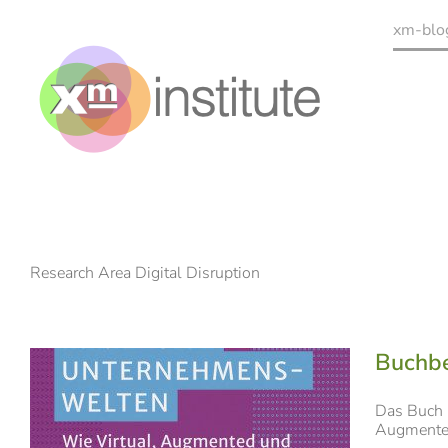
Zum
Inhalt
xm-blo
springen
Research Area Digital Disruption
Buchbe
Das Buch u
Augmented 