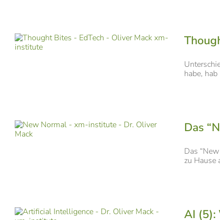
Though
Unterschi
habe, hab 
Das “N
Das “New N
zu Hause a
AI (5):