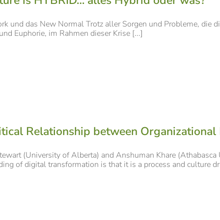
ture is HYBRID… alles Hybrid oder was?
rk und das New Normal Trotz aller Sorgen und Probleme, die die
nd Euphorie, im Rahmen dieser Krise [...]
itical Relationship between Organizational
tewart (University of Alberta) and Anshuman Khare (Athabasca U
ng of digital transformation is that it is a process and culture driv