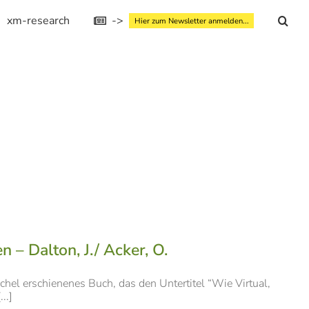
xm-research
->
Hier zum Newsletter anmelden...
 Dalton, J./ Acker, O.
hel erschienenes Buch, das den Untertitel “Wie Virtual,
..]