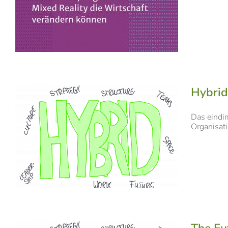
Hybrid
Das eindim
Organisati