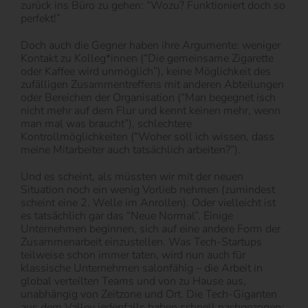
zurück ins Büro zu gehen: “Wozu? Funktioniert doch so
perfekt!”
Doch auch die Gegner haben ihre Argumente: weniger
Kontakt zu Kolleg*innen (“Die gemeinsame Zigarette
oder Kaffee wird unmöglich”), keine Möglichkeit des
zufälligen Zusammentreffens mit anderen Abteilungen
oder Bereichen der Organisation (“Man begegnet isch
nicht mehr auf dem Flur und kennt keinen mehr, wenn
man mal was braucht”), schlechtere
Kontrollmöglichkeiten (“Woher soll ich wissen, dass
meine Mitarbeiter auch tatsächlich arbeiten?”).
Und es scheint, als müssten wir mit der neuen
Situation noch ein wenig Vorlieb nehmen (zumindest
scheint eine 2. Welle im Anrollen). Oder vielleicht ist
es tatsächlich gar das “Neue Normal”. Einige
Unternehmen beginnen, sich auf eine andere Form der
Zusammenarbeit einzustellen. Was Tech-Startups
teilweise schon immer taten, wird nun auch für
klassische Unternehmen salonfähig – die Arbeit in
global verteilten Teams und von zu Hause aus,
unabhängig von Zeitzone und Ort. Die Tech-Giganten
aus dem Valley jedenfalls haben schnell nachgezogen: