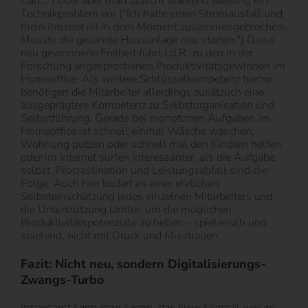
Call…”) oder aber man täuscht während Meeting ein
Technikproblem vor (“Ich hatte einen Stromausfall und
mein Internet ist in dem Moment zusammengebrochen.
Musste die gesamte Hausanlage neu starten.”) Diese
neu gewonnene Freiheit führt i.d.R. zu den in der
Forschung angesprochenen Produktivitätsgewinnen im
Homeoffice. Als weitere Schlüsselkompetenz hierzu
benötigen die Mitarbeiter allerdings zusätzlich eine
ausgeprägtere Kompetenz zu Selbstorganisation und
Selbstführung. Gerade bei monotonen Aufgaben im
Homeoffice ist schnell einmal Wäsche waschen,
Wohnung putzen oder schnell mal den Kindern helfen
oder im Internet surfen interessanter, als die Aufgabe
selbst. Procrastination und Leistungsabfall sind die
Folge. Auch hier bedarf es einer ehrlichen
Selbsteinschätzung jedes einzelnen Mitarbeiters und
die Unterstützung Dritter, um die möglichen
Produktivitätspotenziale zu heben – spielerisch und
spielend, nicht mit Druck und Misstrauen.
Fazit: Nicht neu, sondern Digitalisierungs-
Zwangs-Turbo
Insgesamt kann man sagen, das New Normal war an