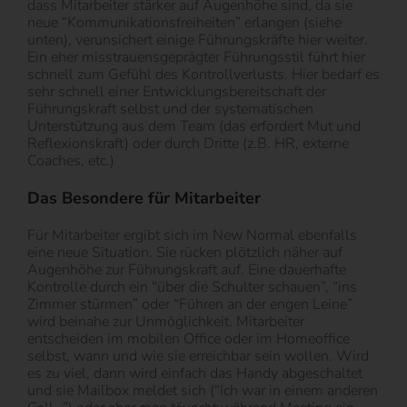
dass Mitarbeiter stärker auf Augenhöhe sind, da sie
neue “Kommunikationsfreiheiten” erlangen (siehe
unten), verunsichert einige Führungskräfte hier weiter.
Ein eher misstrauensgeprägter Führungsstil führt hier
schnell zum Gefühl des Kontrollverlusts. Hier bedarf es
sehr schnell einer Entwicklungsbereitschaft der
Führungskraft selbst und der systematischen
Unterstützung aus dem Team (das erfordert Mut und
Reflexionskraft) oder durch Dritte (z.B. HR, externe
Coaches, etc.)
Das Besondere für Mitarbeiter
Für Mitarbeiter ergibt sich im New Normal ebenfalls
eine neue Situation. Sie rücken plötzlich näher auf
Augenhöhe zur Führungskraft auf. Eine dauerhafte
Kontrolle durch ein “über die Schulter schauen”, “ins
Zimmer stürmen” oder “Führen an der engen Leine”
wird beinahe zur Unmöglichkeit. Mitarbeiter
entscheiden im mobilen Office oder im Homeoffice
selbst, wann und wie sie erreichbar sein wollen. Wird
es zu viel, dann wird einfach das Handy abgeschaltet
und sie Mailbox meldet sich (“Ich war in einem anderen