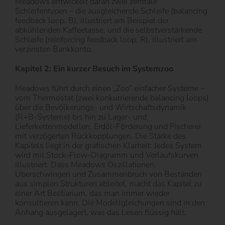
Meadows entwickelt daran zwei zentrale
Schleifentypen – die ausgleichende Schleife (balancing
feedback loop, B), illustriert am Beispiel der
abkühlenden Kaffeetasse, und die selbstverstärkende
Schleife (reinforcing feedback loop, R), illustriert am
verzinsten Bankkonto.
Kapitel 2: Ein kurzer Besuch im Systemzoo
Meadows führt durch einen „Zoo“ einfacher Systeme –
vom Thermostat (zwei konkurrierende balancing loops)
über die Bevölkerungs- und Wirtschaftsdynamik
(R+B-Systeme) bis hin zu Lager- und
Lieferkettenmodellen, Erdöl-Förderung und Fischerei
mit verzögerten Rückkopplungen. Die Stärke des
Kapitels liegt in der grafischen Klarheit: Jedes System
wird mit Stock-Flow-Diagramm und Verlaufskurven
illustriert. Dass Meadows Oszillationen,
Überschwingen und Zusammenbruch von Beständen
aus simplen Strukturen ableitet, macht das Kapitel zu
einer Art Bestiarium, das man immer wieder
konsultieren kann. Die Modellgleichungen sind in den
Anhang ausgelagert, was das Lesen flüssig hält.