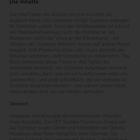
Die Inhalte
Der rote Faden des Buches ist eine Einsicht, die
zugleich banal und subversiv klingt: Systeme erzeugen
ihr Verhalten selbst. Nicht der Wettbewerber ist schuld
am Marktanteilsverlust, nicht der Politiker an der
Rezession, nicht das Virus an der Erkrankung – die
Struktur des Systems definiert, wie es auf äußere Reize
reagiert. Wer Probleme lösen will, muss deshalb die
Struktur verstehen, statt Symptome zu bekämpfen. Das
Buch entwickelt diese These in drei Teilen: Es
beschreibt zunächst, wie Systeme aufgebaut sind und
sich verhalten, dann warum sie funktionieren oder uns
überraschen, und zeigt schließlich, wo wir wirksam in
Systeme eingreifen können – und warum diese Hebel
meist andere sind, als wir intuitiv vermuten.
Vorwort
Meadows erklärt knapp die intellektuellen Wurzeln
ihres Ansatzes: Die MIT System Dynamics Group um
Jay Forrester sowie Lehrer und Mitstreiter von Dennis
Meadows über Peter Senge bis John Sterman. Sie
betont zugleich die Grenzen des Buches – es bilde nur