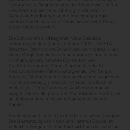
Typologie als Diagnoseraster, das Muster wie „Drift to
Low Performance“ oder „Shifting the Burden“ in
Gehaltsverhandlungen oder Klimaverhandlungen
sichtbar macht, sowie die Hierarchie der zwölf Hebel,
die zur reflexion zwingt.
Die Schwächen sind begrenzt: Viele Beispiele
stammen aus dem Manuskript von 1993 – NAFTA-
Debatten, Ozonschicht-Dynamiken vor Montreal – und
Diana Wright hat sie bei der postumen Edition bewusst
nicht aktualisiert. Aktuelle Dynamiken wie
Plattformökonomie, Klima-Kipppunkte oder KI-
Feedbackschleifen fehlen naturgemäß. Wer Senge,
Forrester, Sterman oder Vester bereits intensiv gelesen
hat, findet wenig grundsätzlich Neues; das Buch ist
explizit als „Primer“ angelegt. Auch merkt man an
einigen Stellen der postumen Endredaktion ihre Brüche
an, insbesondere im essayhaft geratenen siebten
Kapitel.
Erwähnenswert ist die Qualität der deutschen Ausgabe:
Die Übersetzung von Karen und Hartmut Bossel ist
wirklich gelungen. Sie überträgt nicht nur die fachliche