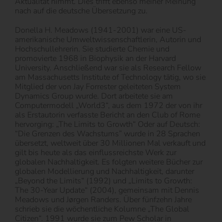
Aktualität nimmt. Dies trifft ebenso meiner Meinung
nach auf die deutsche Übersetzung zu.
Donella H. Meadows (1941-2001) war eine US-
amerikanische Umweltwissenschaftlerin, Autorin und
Hochschullehrerin. Sie studierte Chemie und
promovierte 1968 in Biophysik an der Harvard
University. Anschließend war sie als Research Fellow
am Massachusetts Institute of Technology tätig, wo sie
Mitglied der von Jay Forrester geleiteten System
Dynamics Group wurde. Dort arbeitete sie am
Computermodell „World3“, aus dem 1972 der von ihr
als Erstautorin verfasste Bericht an den Club of Rome
hervorging: „The Limits to Growth“ Oder auf Deutsch:
“Die Grenzen des Wachstums” wurde in 28 Sprachen
übersetzt, weltweit über 30 Millionen Mal verkauft und
gilt bis heute als das einflussreichste Werk zur
globalen Nachhaltigkeit. Es folgten weitere Bücher zur
globalen Modellierung und Nachhaltigkeit, darunter
„Beyond the Limits“ (1992) und „Limits to Growth:
The 30-Year Update“ (2004), gemeinsam mit Dennis
Meadows und Jørgen Randers. Über fünfzehn Jahre
schrieb sie die wöchentliche Kolumne „The Global
Citizen“. 1991 wurde sie zum Pew Scholar in