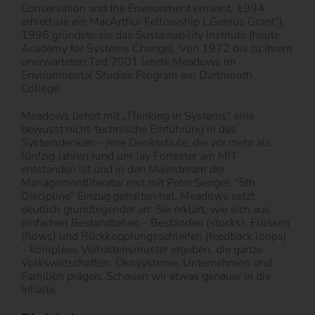
Conservation and the Environment ernannt, 1994
erhielt sie ein MacArthur Fellowship („Genius Grant“).
1996 gründete sie das Sustainability Institute (heute
Academy for Systems Change). Von 1972 bis zu ihrem
unerwarteten Tod 2001 lehrte Meadows im
Environmental Studies Program am Dartmouth
College.
Meadows liefert mit „Thinking in Systems“ eine
bewusst nicht-technische Einführung in das
Systemdenken – jene Denkschule, die vor mehr als
fünfzig Jahren rund um Jay Forrester am MIT
entstanden ist und in den Mainstream der
Managementliteratur erst mit Peter Senges “5th
Discipline” Einzug gehalten hat. Meadows setzt
deutlich grundlegender an: Sie erklärt, wie sich aus
einfachen Bestandteilen – Beständen (stocks), Flüssen
(flows) und Rückkopplungsschleifen (feedback loops)
– komplexe Verhaltensmuster ergeben, die ganze
Volkswirtschaften, Ökosysteme, Unternehmen und
Familien prägen. Schauen wir etwas genauer in die
Inhalte.