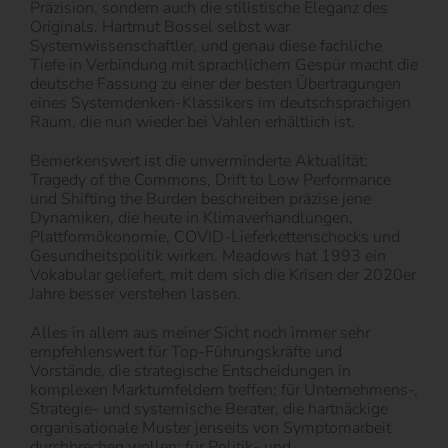
Präzision, sondern auch die stilistische Eleganz des
Originals. Hartmut Bossel selbst war
Systemwissenschaftler, und genau diese fachliche
Tiefe in Verbindung mit sprachlichem Gespür macht die
deutsche Fassung zu einer der besten Übertragungen
eines Systemdenken-Klassikers im deutschsprachigen
Raum, die nun wieder bei Vahlen erhältlich ist.
Bemerkenswert ist die unverminderte Aktualität:
Tragedy of the Commons, Drift to Low Performance
und Shifting the Burden beschreiben präzise jene
Dynamiken, die heute in Klimaverhandlungen,
Plattformökonomie, COVID-Lieferkettenschocks und
Gesundheitspolitik wirken. Meadows hat 1993 ein
Vokabular geliefert, mit dem sich die Krisen der 2020er
Jahre besser verstehen lassen.
Alles in allem aus meiner Sicht noch immer sehr
empfehlenswert für Top-Führungskräfte und
Vorstände, die strategische Entscheidungen in
komplexen Marktumfeldern treffen; für Unternehmens-,
Strategie- und systemische Berater, die hartnäckige
organisationale Muster jenseits von Symptomarbeit
durchbrechen wollen; für Politik- und