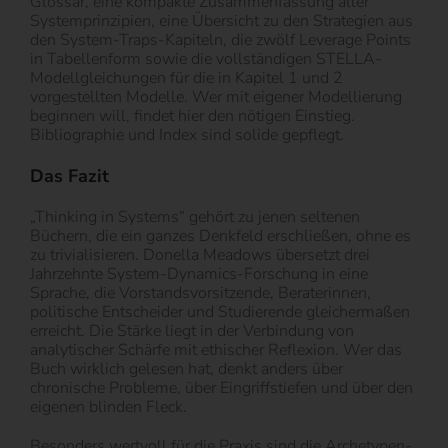
Glossar, eine kompakte Zusammenfassung aller
Systemprinzipien, eine Übersicht zu den Strategien aus
den System-Traps-Kapiteln, die zwölf Leverage Points
in Tabellenform sowie die vollständigen STELLA-
Modellgleichungen für die in Kapitel 1 und 2
vorgestellten Modelle. Wer mit eigener Modellierung
beginnen will, findet hier den nötigen Einstieg.
Bibliographie und Index sind solide gepflegt.
Das Fazit
„Thinking in Systems“ gehört zu jenen seltenen
Büchern, die ein ganzes Denkfeld erschließen, ohne es
zu trivialisieren. Donella Meadows übersetzt drei
Jahrzehnte System-Dynamics-Forschung in eine
Sprache, die Vorstandsvorsitzende, Beraterinnen,
politische Entscheider und Studierende gleichermaßen
erreicht. Die Stärke liegt in der Verbindung von
analytischer Schärfe mit ethischer Reflexion. Wer das
Buch wirklich gelesen hat, denkt anders über
chronische Probleme, über Eingriffstiefen und über den
eigenen blinden Fleck.
Besonders wertvoll für die Praxis sind die Archetypen-