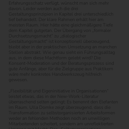
Erfahrungsschatz verfügt, wünscht man sich mehr
davon. Leider werden auch die drei
Gestaltungsprinzipien in Kapitel drei unterschiedlich
tief behandelt. Der klare Rahmen erhält hier am
meisten Raum. Hier hätte eine gleichmäßigere Tiefe
dem Kapitel gutgetan. Der Übergang von „formaler
Durchsetzungsmacht“ zu „dialogischer
Gestaltungsmacht“ ist konzeptionell überzeugend,
bleibt aber in der praktischen Umsetzung an manchen
Stellen abstrakt. Wie genau sieht ein Führungsalltag
aus, in dem diese Machtform gelebt wird? Die
Konsent-Moderation und der Beratungsprozess sind
gute Anfänge, aber für die Zielgruppe aus Praktikern
wäre mehr konkretes Handwerkszeug hilfreich
gewesen.
„Flexibilität und Eigeninitiative in Organisationen“
leistet etwas, das in der New-Work-Literatur
überraschend selten gelingt: Es benennt den Elefanten
im Raum. Ulla Domke zeigt überzeugend, dass die
Transformation zu selbstorganisierten Arbeitsformen
weder an fehlenden Methoden noch an unwilligen
Mitarbeitenden scheitert, sondern am unreflektierten