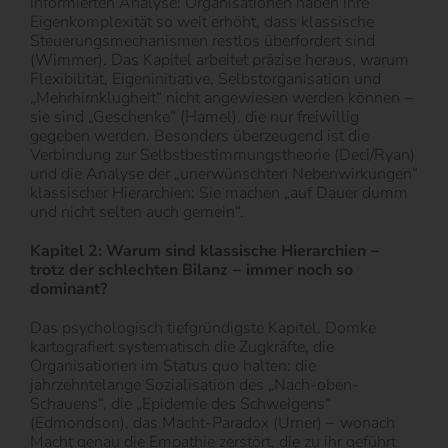
informierten Analyse: Organisationen haben ihre
Eigenkomplexität so weit erhöht, dass klassische
Steuerungsmechanismen restlos überfordert sind
(Wimmer). Das Kapitel arbeitet präzise heraus, warum
Flexibilität, Eigeninitiative, Selbstorganisation und
„Mehrhirnklugheit“ nicht angewiesen werden können −
sie sind „Geschenke“ (Hamel), die nur freiwillig
gegeben werden. Besonders überzeugend ist die
Verbindung zur Selbstbestimmungstheorie (Deci/Ryan)
und die Analyse der „unerwünschten Nebenwirkungen“
klassischer Hierarchien: Sie machen „auf Dauer dumm
und nicht selten auch gemein“.
Kapitel 2: Warum sind klassische Hierarchien −
trotz der schlechten Bilanz − immer noch so
dominant?
Das psychologisch tiefgründigste Kapitel. Domke
kartografiert systematisch die Zugkräfte, die
Organisationen im Status quo halten: die
jahrzehntelange Sozialisation des „Nach-oben-
Schauens“, die „Epidemie des Schweigens“
(Edmondson), das Macht-Paradox (Urner) − wonach
Macht genau die Empathie zerstört, die zu ihr geführt