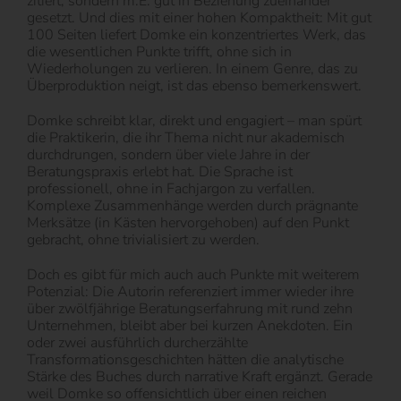
zitiert, sondern m.E. gut in Beziehung zueinander
gesetzt. Und dies mit einer hohen Kompaktheit: Mit gut
100 Seiten liefert Domke ein konzentriertes Werk, das
die wesentlichen Punkte trifft, ohne sich in
Wiederholungen zu verlieren. In einem Genre, das zu
Überproduktion neigt, ist das ebenso bemerkenswert.
Domke schreibt klar, direkt und engagiert – man spürt
die Praktikerin, die ihr Thema nicht nur akademisch
durchdrungen, sondern über viele Jahre in der
Beratungspraxis erlebt hat. Die Sprache ist
professionell, ohne in Fachjargon zu verfallen.
Komplexe Zusammenhänge werden durch prägnante
Merksätze (in Kästen hervorgehoben) auf den Punkt
gebracht, ohne trivialisiert zu werden.
Doch es gibt für mich auch auch Punkte mit weiterem
Potenzial: Die Autorin referenziert immer wieder ihre
über zwölfjährige Beratungserfahrung mit rund zehn
Unternehmen, bleibt aber bei kurzen Anekdoten. Ein
oder zwei ausführlich durcherzählte
Transformationsgeschichten hätten die analytische
Stärke des Buches durch narrative Kraft ergänzt. Gerade
weil Domke so offensichtlich über einen reichen