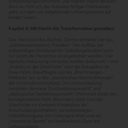
Entscheidungsinstrument. Das Kapitel macht deutlich,
dass es nicht um das Kopieren fertiger Frameworks
geht, sondern um tiefgreifende Umlernprozesse auf
beiden Seiten.
Kapitel 4: Mit Macht die Transformation gestalten
Das Herzstück des Buches. Domke entfaltet hier das
„Selbstorganisations-Paradox“: Der Aufbau der
notwendigen Strukturen für Selbstorganisation kann
nur durch die Hierarchie vorangetrieben werden. Vier
typische Abkürzungsversuche werden analysiert − vom
„Kratzen an der Oberfläche“ über die Delegation an
New-Work-Beauftragte und die „Brechstangen-
Methode“ bis zu den „persönlichen Beschränkungen“
der Unternehmensleitung. Die Unterscheidung
zwischen „formaler Durchsetzungsmacht“ und
„dialogischer Gestaltungsmacht“ (Wimmer) bildet den
konzeptionellen Kern. Besonders stark sind die
Abschnitte zur Konsent-Moderation als
Entscheidungsverfahren, zur notwendigen
Selbstfestlegung von Führungskräften und zur
„Hierarchie-Sperre“ als feedbackfreie Zone auf
Leitungsebene.