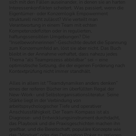
sich mit den Fällen auseinander, in denen sie an harten
Interessenkonflikten scheitert. Was passiert, wenn die
Eigentümer- oder Konzernlogik Empowerment
strukturell nicht zulässt? Wie verteilt man
Verantwortung in einem Team mit echten
Kompetenzdefiziten oder in regulierten,
haftungssensiblen Umgebungen? Die
“Inselbewohnerinnen”-Geschichte deutet die Spannung
zum Konzernumfeld an, löst sie aber nicht. Das Buch
bleibt in der Annahme verhaftet, dass nahezu jedes
Thema “als Teamprozess abbildbar” sei − eine
optimistische Setzung, die der eigenen Forderung nach
Kontextprüfung nicht immer standhält.
Alles in allem ist “Teamdynamiken anders denken”
eines der reiferen Bücher im überfüllten Regal der
New-Work- und Selbstorganisationsliteratur. Seine
Stärke liegt in der Verbindung von
arbeitspsychologischer Tiefe und operativer
Anschlussfähigkeit. Der Team-Kompass ist als
Diagnose- und Entwicklungsinstrument durchdacht,
das Playbook und die Praxisgeschichten machen ihn
greifbar, und die Bereitschaft, populäre Konzepte wie
das “Mindset” oder das Delegation Poker zu zerlegen,