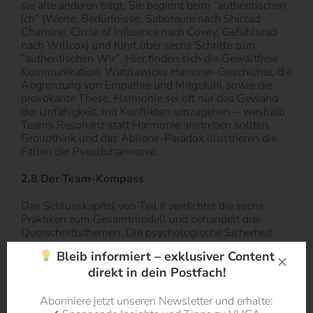
sie alle anderen trägt. Sie beginnt beim “authentischen
Ich” (Werte, Bedürfnisse, Saboteure nach Shirzad
Chamine, Circle of Influence nach Covey, Gefühlsrad
nach Willcox) und führt über sechs Schritte zum
“authentischen Wir”. Hier finden sich die Gewaltfreie
Kommunikation, Watzlawicks Hammer-Geschichte, die
Abgrenzung von Empathie und Mitgefühl sowie die
provokante These, Harmonie sei oft nur das Gewand
der Unfähigkeit, mit Konflikten umzugehen − weshalb
Teams Resonanz statt Harmonie anstreben sollten.
Groupthink und das Abilene-Paradox illustrieren die
Fallen der Pseudoharmonie.
2.8 Der Team-Kompass
Das Schlusskapitel von Teil II verdichtet die sechs
Praktiken zum Gesamtmodell und behandelt drei
Querschnittsthemen. Die psychologische Sicherheit
(Edmondson, Google-Projekt Aristoteles, Timothy
Bleib informiert – exklusiver Content
Clarks vier Facetten) wird als emergentes Phänomen
direkt in dein Postfach!
aller Praktiken eingeordnet. Es folgen 18 Thesen zum
Zusammenhang von Team-Kompass und Zeit sowie
ein eigener Abschnitt zu künstlicher Intelligenz, der KI
Abonniere jetzt unseren Newsletter und erhalte:
als “Kulturspiegel” deutet, vor kognitiver Atrophie