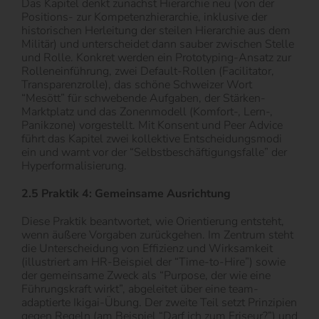
Das Kapitel denkt zunächst Hierarchie neu (von der
Positions- zur Kompetenzhierarchie, inklusive der
historischen Herleitung der steilen Hierarchie aus dem
Militär) und unterscheidet dann sauber zwischen Stelle
und Rolle. Konkret werden ein Prototyping-Ansatz zur
Rolleneinführung, zwei Default-Rollen (Facilitator,
Transparenzrolle), das schöne Schweizer Wort
“Mesött” für schwebende Aufgaben, der Stärken-
Marktplatz und das Zonenmodell (Komfort-, Lern-,
Panikzone) vorgestellt. Mit Konsent und Peer Advice
führt das Kapitel zwei kollektive Entscheidungsmodi
ein und warnt vor der “Selbstbeschäftigungsfalle” der
Hyperformalisierung.
2.5 Praktik 4: Gemeinsame Ausrichtung
Diese Praktik beantwortet, wie Orientierung entsteht,
wenn äußere Vorgaben zurückgehen. Im Zentrum steht
die Unterscheidung von Effizienz und Wirksamkeit
(illustriert am HR-Beispiel der “Time-to-Hire”) sowie
der gemeinsame Zweck als “Purpose, der wie eine
Führungskraft wirkt”, abgeleitet über eine team-
adaptierte Ikigai-Übung. Der zweite Teil setzt Prinzipien
gegen Regeln (am Beispiel “Darf ich zum Friseur?”) und