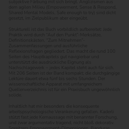
subjektive Färbung mit sich bringt. Anglizismen aus
dem agilen Milieu (Empowerment, Sense & Respond,
Shared Mental Models, Safe enough to try) sind dicht
gesetzt, im Zielpublikum aber eingeübt.
Strukturell ist das Buch vorbildlich aufbereitet: Jede
Praktik wird durch “Auf den Punkt”-Merksätze,
Definitionskästen, “Zum Mitnehmen”-
Zusammenfassungen und ausführliche
Reflexionsfragen gegliedert. Das macht die rund 100
Seiten des Hauptkapitels gut navigierbar und
unterstützt die ausdrückliche Eignung als
Nachschlagewerk − jedes Kapitel steht auch für sich.
Mit 206 Seiten ist der Band kompakt; die durchgängige
Lektüre dauert etwa fünf bis sechs Stunden. Der
wissenschaftliche Apparat mit umfangreichem
Quellenverzeichnis ist für ein Praxisbuch ungewöhnlich
solide.
Inhaltlich hat mir besonders die konsequente
arbeitspsychologische Verankerung gefallen. Kaderli
stützt fast jede Kernaussage mit benannter Forschung,
und zwar argumentativ tragend, nicht bloß dekorativ.
Spreitzers Empowerment-Dimensionen, Banduras