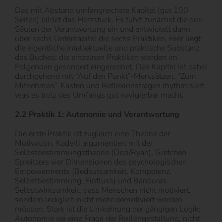
Das mit Abstand umfangreichste Kapitel (gut 100
Seiten) bildet das Herzstück. Es führt zunächst die drei
Säulen der Verantwortung ein und entwickelt dann
über sechs Unterkapitel die sechs Praktiken. Hier liegt
die eigentliche intellektuelle und praktische Substanz
des Buches; die einzelnen Praktiken werden im
Folgenden gesondert eingeordnet. Das Kapitel ist dabei
durchgehend mit “Auf den Punkt”-Merksätzen, “Zum
Mitnehmen”-Kästen und Reflexionsfragen rhythmisiert,
was es trotz des Umfangs gut navigierbar macht.
2.2 Praktik 1: Autonomie und Verantwortung
Die erste Praktik ist zugleich eine Theorie der
Motivation. Kaderli argumentiert mit der
Selbstbestimmungstheorie (Deci/Ryan), Gretchen
Spreitzers vier Dimensionen des psychologischen
Empowerments (Bedeutsamkeit, Kompetenz,
Selbstbestimmung, Einfluss) und Banduras
Selbstwirksamkeit, dass Menschen nicht motiviert,
sondern lediglich nicht mehr demotiviert werden
müssen. Stark ist die Umkehrung der gängigen Logik:
Autonomie sei eine Frage der Rollengestaltung, nicht