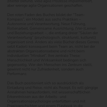
zitierter Befund, viele agile Prozesse implementiert,
aber wenige agile Organisationen geschaffen.
Den roten Faden des Buches bildet der “Team-
Kompass”, ein Modell aus sechs Praktiken −
Autonomie und Verantwortung, Neue Führung,
Rollenarbeit, Gemeinsame Ausrichtung, (Ver-)Lernen
und Beziehungsarbeit −, die entlang dreier “Säulen der
Verantwortung” (psychologisch, strukturell, kulturell)
organisiert sind. Anders als viele Bücher dieses Genres
setzt Kaderli konsequent beim Team an, nicht bei der
abstrakten Organisationsebene und nicht beim
individuellen “Mindset”. Ihre zentrale These:
Menschlichkeit und Wirksamkeit bedingen sich
gegenseitig. Wer den Menschen ins Zentrum stellt,
gewinnt nicht nur Zufriedenheit, sondern auch
Performanz.
Das Buch positioniert sich so ausdrücklich als
Einladung und Reise, nicht als Rezept. Es will gängige
Annahmen herausfordern, mit wissenschaftlichen
Erkenntnissen aus der Arbeits- und
Organisationspsychologie unterfüttern und mit
Praxisgeschichten und einem Playbook in die