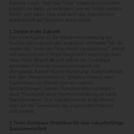
Balance-Logik: Statt das “Übel” Arbeit zu minimieren,
plädiert sie dafür, zu verändern, wie wir Arbeit denken,
fühlen und leben. Hier wird auch das Zielpublikum
ausdrücklich auf Skeptiker ausgeweitet.
1 Zurück in die Zukunft
Das erste Kapitel ist die Standortbestimmung des
Buches und zugleich sein analytisch dichtester Teil. Es
seziert das “Ende des New-Work-Versprechens”, grenzt
sich bewusst von Frithjof Bergmanns ursprünglichem
New-Work-Begriff ab und ordnet das Comeback
autoritärer Führung neuropsychologisch ein
(Amygdala, Kampf-Flucht-Erstarrung). Kaderli arbeitet
mit dem “Prozessionismus” (Markus Albers), dem
Taylorismus als Erblast und vier eigenen
Beobachtungen, warum Transformation scheitert −
etwa “Flexibilität ohne Machtverschiebung ist keine
Transformation”. Das Kapitel mündet in die Pointe,
dass auf der Teamebene das ungenutzte Potenzial
schlummert.
2 Team-Kompass: Praktiken für eine zukunftsfähige
Zusammenarbeit