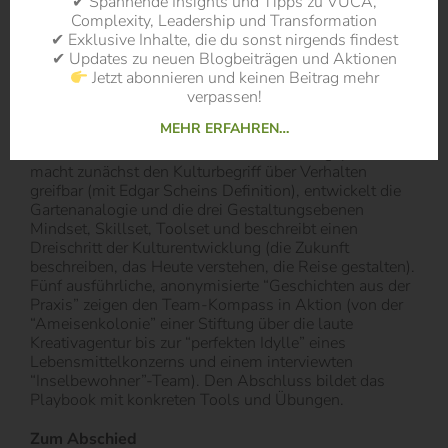
✔ Spannende Insights und Tipps zu VUCA,
warnt (MIT-Studie zum Cognitive Offloading) und für
Complexity, Leadership und Transformation
einen Human-in-the-Loop-Ansatz plädiert. KI, so die
✔ Exklusive Inhalte, die du sonst nirgends findest
Leitformel, schafft Raum für menschliche Intelligenz,
✔ Updates zu neuen Blogbeiträgen und Aktionen
ersetzt sie aber nicht.
Jetzt abonnieren und keinen Beitrag mehr
verpassen!
3 Kulturarbeit: vom Modell zur Wirksamkeit
MEHR ERFAHREN…
Teil III übersetzt das Modell in Veränderungspraxis. Es
macht zunächst den Kulturbegriff über Verhalten
greifbar (mit Edgar Scheins Definition), entwickelt die
Gartenanalogie und die drei Gestaltungsebenen
Mindset, Skillset, Toolset und beschreibt einen
Dreischritt der Kulturentwicklung (die Zukunft
beschreiben, das Heute verstehen, die Reise gestalten).
Fünf ausführliche, anonymisierte “Geschichten aus der
Praxis” zeigen den Team-Kompass in Aktion (von der
“Ameisenkolonie” einer Stiftung über die laute
Kreativagentur bis zur “perfekten Idylle” eines
Lebensmittelkonzerns und einem interviewten
“Inselbewohner”-Team). Den Abschluss bildet das
Playbook mit konkreten Tools und Übungen.
Zum Abschied