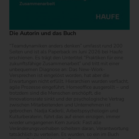
Die Autorin und das Buch
“Teamdynamiken anders denken” umfasst rund 200
Seiten und ist als Paperback im Juni 2026 bei Haufe
erschienen. Es trägt den Untertitel “Praktiken für eine
zukunftsfähige Zusammenarbeit” und tritt mit einer
unbequemen Diagnose an: Das New-Work-
Versprechen ist eingelöst worden, hat aber die
Erwartungen nicht erfüllt. Hierarchien wurden verflacht,
agile Prozesse eingeführt, Homeoffice ausgerollt − und
trotzdem sind die Menschen erschöpft, die
Innovationsrate sinkt und der psychologische Vertrag
zwischen Mitarbeitenden und Unternehmen ist
gebrochen. Nadja Kaderli, Arbeitspsychologin und
Kulturberaterin, führt das auf einen einzigen, immer
wieder umgangenen Kern zurück: Fast alle
Veränderungsvorhaben scheitern daran, Verantwortung
tatsächlich zu verteilen. Es wurden, so ein im Buch