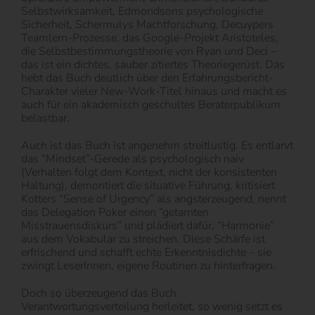
Selbstwirksamkeit, Edmondsons psychologische
Sicherheit, Schermulys Machtforschung, Decuypers
Teamlern-Prozesse, das Google-Projekt Aristoteles,
die Selbstbestimmungstheorie von Ryan und Deci −
das ist ein dichtes, sauber zitiertes Theoriegerüst. Das
hebt das Buch deutlich über den Erfahrungsbericht-
Charakter vieler New-Work-Titel hinaus und macht es
auch für ein akademisch geschultes Beraterpublikum
belastbar.
Auch ist das Buch ist angenehm streitlustig. Es entlarvt
das “Mindset”-Gerede als psychologisch naiv
(Verhalten folgt dem Kontext, nicht der konsistenten
Haltung), demontiert die situative Führung, kritisiert
Kotters “Sense of Urgency” als angsterzeugend, nennt
das Delegation Poker einen “getarnten
Misstrauensdiskurs” und plädiert dafür, “Harmonie”
aus dem Vokabular zu streichen. Diese Schärfe ist
erfrischend und schafft echte Erkenntnisdichte – sie
zwingt LeserInnen, eigene Routinen zu hinterfragen.
Doch so überzeugend das Buch
Verantwortungsverteilung herleitet, so wenig setzt es