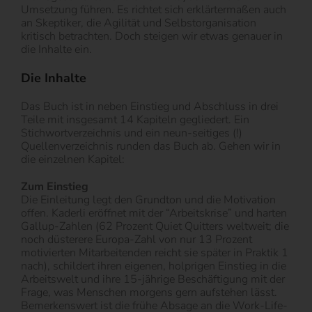
Umsetzung führen. Es richtet sich erklärtermaßen auch
an Skeptiker, die Agilität und Selbstorganisation
kritisch betrachten. Doch steigen wir etwas genauer in
die Inhalte ein.
Die Inhalte
Das Buch ist in neben Einstieg und Abschluss in drei
Teile mit insgesamt 14 Kapiteln gegliedert. Ein
Stichwortverzeichnis und ein neun-seitiges (!)
Quellenverzeichnis runden das Buch ab. Gehen wir in
die einzelnen Kapitel:
Zum Einstieg
Die Einleitung legt den Grundton und die Motivation
offen. Kaderli eröffnet mit der “Arbeitskrise” und harten
Gallup-Zahlen (62 Prozent Quiet Quitters weltweit; die
noch düsterere Europa-Zahl von nur 13 Prozent
motivierten Mitarbeitenden reicht sie später in Praktik 1
nach), schildert ihren eigenen, holprigen Einstieg in die
Arbeitswelt und ihre 15-jährige Beschäftigung mit der
Frage, was Menschen morgens gern aufstehen lässt.
Bemerkenswert ist die frühe Absage an die Work-Life-