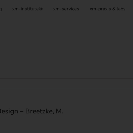
g
xm-institute®
xm-services
xm-praxis & labs
esign – Breetzke, M.