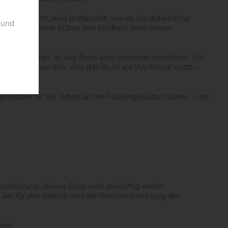
ernst nimmt, wird enttäuscht; wer es als didaktische
 und
fizierte Trainer trüben den Eindruck einer reinen
rücke suchen, ist das Buch eine lohnende Investition. Für
 quer gelesen werden. Wer das Buch als Workbook nutzt −
füllen.
ssystem für die Arbeit an der Führungskultur suchen – mit
nterstützung, diesen Blog auch zukünftig weiter
ie wir für den Betrieb und die Weiterentwicklung der
hrt.