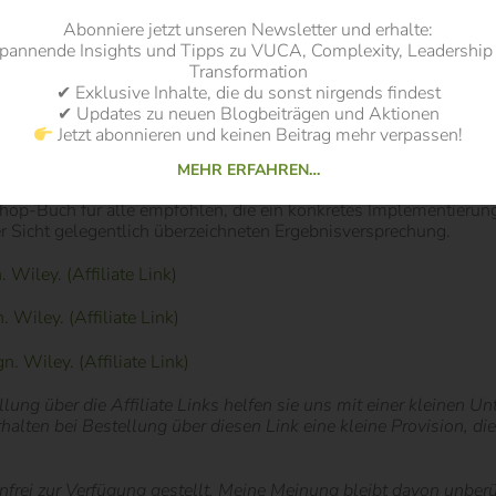
Abonniere jetzt unseren Newsletter und erhalte:
r Versprechung: Wer das Bild vom „Knopfdruck” für Kulturwandel 
pannende Insights und Tipps zu VUCA, Complexity, Leadership
tem. Die wiederholten Verweise auf Website, Selbsttest und zerti
Transformation
icht − das ist auch ausdrücklich nicht der Anspruch.
✔ Exklusive Inhalte, die du sonst nirgends findest
✔ Updates zu neuen Blogbeiträgen und Aktionen
ater, die zwischen Theorie und Tagesgeschäft eine umsetzbare B
Jetzt abonnieren und keinen Beitrag mehr verpassen!
und 14 vollständig zu lesen, die übrigen können je nach Bedarf
n Anwendungsfall im Kopf haben und parallel die Worksheets aus
MEHR ERFAHREN…
hop-Buch für alle empfohlen, die ein konkretes Implementierung
er Sicht gelegentlich überzeichneten Ergebnisversprechung.
 Wiley. (Affiliate Link)
 Wiley. (Affiliate Link)
. Wiley. (Affiliate Link)
lung über die Affiliate Links helfen sie uns mit einer kleinen U
erhalten bei Bestellung über diesen Link eine kleine Provision, d
rei zur Verfügung gestellt. Meine Meinung bleibt davon unberü