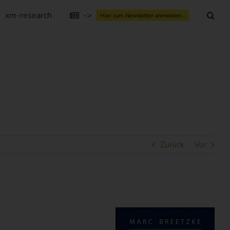
xm-research
->
Hier zum Newsletter anmelden...
Zurück
Vor