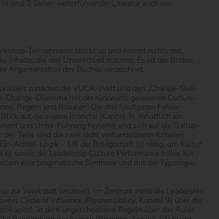
s und 2 Seiten weiterführender Literatur auch ein
orkshop-Teilnehmerin blockt ab und nimmt nichts mit,
ie Inhalte, die den Unterschied machen. Es ist der Boden,
er die Argumentation des Buches vorzeichnet.
 skizziert zunächst die VUCA-Welt und den „Change-Skill-
lture-Change-Dilemma mit der rückwärts gelesenen Culture-
en, Regeln und Ritualen. Die drei häufigsten Fehler −
lick auf die eigene Branche (Kapitel 3). Inhaltlich am
ment und Unter-Führung herleitet und sich auf die Gallup-
es Teils sind die zwei nicht verhandelbaren Kriterien
n-Achtel-Logik – 1/8 der Belegschaft ist nötig, um Kultur
l 6) sowie der Leadership Culture Performance Index aus
 allem eine pragmatische Synthese und mit der Typologie
e zur Werkstatt wechselt. Im Zentrum steht die Leadership
ys Circle of Influence (Responsibility, Kapitel 9) über die
Kernkapitel, in dem ungeschriebene Regeln über das Rules