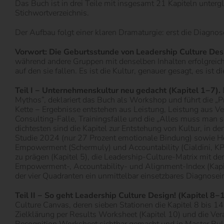
Das Buch ist in drei Teile mit insgesamt 21 Kapiteln unter
Stichwortverzeichnis.
Der Aufbau folgt einer klaren Dramaturgie: erst die Diagno
Vorwort: Die Geburtsstunde von Leadership Culture Des
während andere Gruppen mit denselben Inhalten erfolgreich a
auf den sie fallen. Es ist die Kultur, genauer gesagt, es ist
Teil I − Unternehmenskultur neu gedacht (Kapitel 1−7).
Mythos”, deklariert das Buch als Workshop und führt die „P
Kette − Ergebnisse entstehen aus Leistung, Leistung aus Ve
Consulting-Falle, Trainingsfalle und die „Alles muss man se
dichtesten sind die Kapitel zur Entstehung von Kultur, in
Studie 2024 (nur 27 Prozent emotionale Bindung) sowie Herz
Empowerment (Schermuly) und Accountability (Cialdini, KP
zu prägen (Kapitel 5), die Leadership-Culture-Matrix mit 
Empowerment-, Accountability- und Alignment-Index (Kapite
der vier Quadranten ein unmittelbar einsetzbares Diagnosei
Teil II − So geht Leadership Culture Design! (Kapitel 8−1
Culture Canvas, deren sieben Stationen die Kapitel 8 bis 14
Zielklärung per Results Worksheet (Kapitel 10) und die Ve