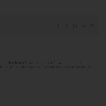
Facebook
X
LinkedIn
Vk
E-
Mail
in den Bereichen New Leadership, New Leadership
 Er ist Gründer des xm-institute und des xm-institute