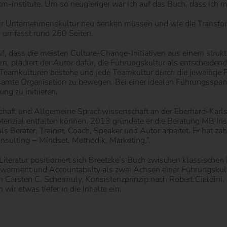
-institute. Um so neugieriger war ich auf das Buch, dass ich 
ir Unternehmenskultur neu denken müssen und wie die Transform
nd umfasst rund 260 Seiten.
uf, dass die meisten Culture-Change-Initiativen aus einem strukt
n, plädiert der Autor dafür, die Führungskultur als entscheiden
eamkulturen bestehe und jede Teamkultur durch die jeweilige F
esamte Organisation zu bewegen. Bei einer idealen Führungsspa
ng zu initiieren.
chaft und Allgemeine Sprachwissenschaft an der Eberhard-Karls-
tenzial entfalten können. 2013 gründete er die Beratung MB Inspi
ls Berater, Trainer, Coach, Speaker und Autor arbeitet. Er hat za
nsulting − Mindset. Methodik. Marketing.”.
Literatur positioniert sich Breetzke’s Buch zwischen klassische
rment und Accountability als zwei Achsen einer Führungskultur
Carsten C. Schermuly, Konsistenzprinzip nach Robert Cialdini, 
 wir etwas tiefer in die Inhalte ein.