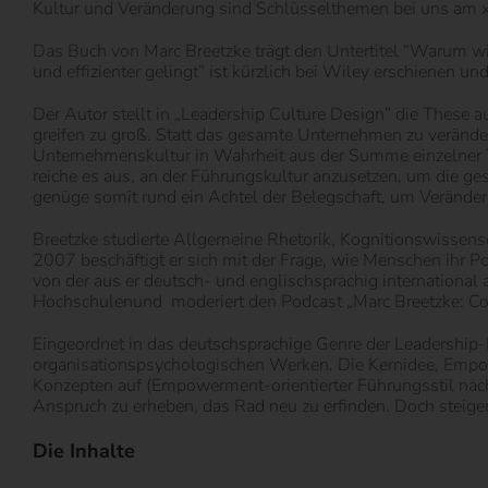
Kultur und Veränderung sind Schlüsselthemen bei uns am xm
Das Buch von Marc Breetzke trägt den Untertitel “Warum w
und effizienter gelingt” ist kürzlich bei Wiley erschienen u
Der Autor stellt in „Leadership Culture Design” die These a
greifen zu groß. Statt das gesamte Unternehmen zu veränder
Unternehmenskultur in Wahrheit aus der Summe einzelner T
reiche es aus, an der Führungskultur anzusetzen, um die g
genüge somit rund ein Achtel der Belegschaft, um Veränderu
Breetzke studierte Allgemeine Rhetorik, Kognitionswissens
2007 beschäftigt er sich mit der Frage, wie Menschen ihr Po
von der aus er deutsch- und englischsprachig international a
Hochschulenund
moderiert den Podcast „Marc Breetzke: Co
Eingeordnet in das deutschsprachige Genre der Leadership-
organisationspsychologischen Werken. Die Kernidee, Empowe
Konzepten auf (Empowerment-orientierter Führungsstil nach 
Anspruch zu erheben, das Rad neu zu erfinden.
Doch steigen
Die Inhalte