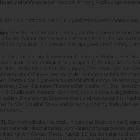
gliedert und umfasst neben Vorwort, Anhang Abbildungsverzeichni
se, dann die Methodik, dann die organisationsweite Verankerung.
ign.
Breetzke eröffnet mit einer biografischen Anekdote: Eine W
rbeiten. Daraus zieht er seine Kernerkenntnis − „Es sind nicht d
 die Führungskultur.” Ein persönlicher, gut gewählter Einstieg, d
Der Diagnoseteil und konzeptionelle Kern des Buches. Breetzke
rinzipien der Mittelmäßigkeit” ein (Kapitel 1). Es folgt das Cu
rhalten, Verhalten aus Entscheidungen, Entscheidungen aus Wert
lber machen”-Falle − beschreibt der Autor mit selbstkritischem B
 denen Breetzke das Eigenverantwortlichkeitsdilemma, Overmanage
bergs Zwei-Faktoren-Theorie stützt (Kapitel 4). Das Herzstück d
MG-Studie zum Imposter-Syndrom) und die daraus abgeleitete Ei
den beiden Dimensionen Empowerment und Accountability (Kapite
l 7). Wer Cialdini, Covey und Schermuly kennt, findet hier vor
nstrument.
7).
Der methodische Hauptteil, in dem das Buch von der Diagnos
 nacheinander durcharbeiten: vom Verantwortungsbereich und Cove
rankerung von Werten (Roots, Kapitel 11) bis zum eigentlichen 