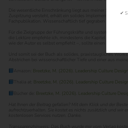
Die wesentliche Einschränkung liegt aus meiner Sicht in de
✔ S
Zuspitzung versteht, erhält ein solides Implementierungssys
Fachpublikation. Wissenschaftlich tief gegraben wird m.E. n
Für die Zielgruppe der Führungskräfte und systemischen Ber
die Lektüre empfehle ich, mindestens die Kapitel 5, 6, 12 
wie der Autor es selbst empfiehlt −, sollte einen konkrete
Und somit sei der Buch als
solides, praxistaugliches Works
Abstrichen bei wissenschaftlicher Tiefe und einer aus mein
Amazon:
Breetzke, M. (2026). Leadership Culture Design.
Thalia at:
Breetzke, M. (2026). Leadership Culture Design.
Bücher de:
Breetzke, M. (2026). Leadership Culture Design
Hat Ihnen der Beitrag gefallen? Mit dem Klick und der Bestel
aufrechtzuerhalten. Sie kostet es nichts zusätzlich und wir 
kostenlosen Services nutzen. Danke.
Transparenzhinweis: Das Buch wurde mir vom Verlag kostenf