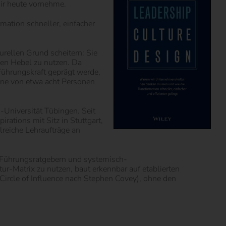
mir heute vornehme.
ation schneller, einfacher
urellen Grund scheitern: Sie
den Hebel zu nutzen. Da
ührungskraft geprägt werde,
nne von etwa acht Personen
Universität Tübingen. Seit
rations mit Sitz in Stuttgart,
hlreiche Lehraufträge an
n Führungsratgebern und systemisch-
-Matrix zu nutzen, baut erkennbar auf etablierten
Circle of Influence nach Stephen Covey), ohne den