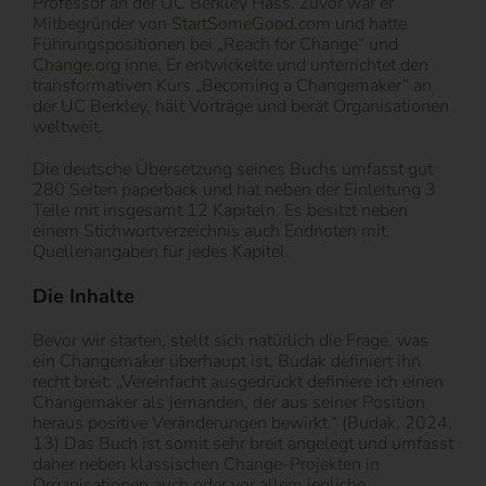
Professor an der UC Berkley Hass. Zuvor war er
Mitbegründer von
StartSomeGood.com
und hatte
Führungspositionen bei „Reach for Change“ und
Change.org
inne. Er entwickelte und unterrichtet den
transformativen Kurs „Becoming a Changemaker“ an
der UC Berkley, hält Vorträge und berät Organisationen
weltweit.
Die deutsche Übersetzung seines Buchs umfasst gut
280 Seiten paperback und hat neben der Einleitung 3
Teile mit insgesamt 12 Kapiteln. Es besitzt neben
einem Stichwortverzeichnis auch Endnoten mit
Quellenangaben für jedes Kapitel.
Die Inhalte
Bevor wir starten, stellt sich natürlich die Frage, was
ein Changemaker überhaupt ist. Budak definiert ihn
recht breit: „Vereinfacht ausgedrückt definiere ich einen
Changemaker als jemanden, der aus seiner Position
heraus positive Veränderungen bewirkt.“ (Budak, 2024,
13) Das Buch ist somit sehr breit angelegt und umfasst
daher neben klassischen Change-Projekten in
Organisationen auch oder vor allem jegliche