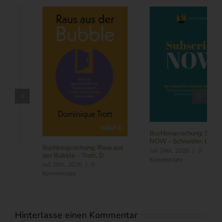
Buchbesprechung: Subscribe
NOW – Schneider, L.
Buchbesprechung: Führung
Juli 24th, 2026
|
0
im Zeitalter von KI – Butler,
Kommentare
R./ Nitschmann, J./ Becking,
M.
August 6th, 2026
|
0
Kommentare
Hinterlasse einen Kommentar