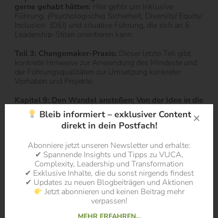
gerne gehabt hätten:
Hier gehts um Inklusive
Führung, (Psychologische) Sicherheit, Diversity/ Equity/
Inclusion
(DEI) und situative Führung, die sich an 6
Leadership-Stilen orientieren kann.
Teil 3: Changemaker-Praxis:
Dieser letzte Teil gibt
konkrete Hinweise zur Anwendung des Mindeste und
der Führungsqualitäten zur Umsetzung konkreter
Vorhaben und Projekte.
Kapitel 9: Den Wandel anstoßen: Von der Idee in die
Praxis:
In diesem ersten der vier Umsetzugnskapitel
Bleib informiert – exklusiver Content
beschreibt Budak seine Wirkgleichung
direkt in dein Postfach!
(Mindset+Führung)x(Action)= Auswirkung. Er
beschäftigt sich mit der Frage des Handelns an sich
Abonniere jetzt unseren Newsletter und erhalte:
sowie der Leon Startup Methode für ein interaktives
✔ Spannende Insights und Tipps zu VUCA,
Handeln in kleinen Lernschritten.
Complexity, Leadership und Transformation
✔ Exklusive Inhalte, die du sonst nirgends findest
Kapitel 10: Den Wandel leiten, besonders wenn er
✔ Updates zu neuen Blogbeiträgen und Aktionen
schwierig ist:
Hier stellt der Autor mögliche
Jetzt abonnieren und keinen Beitrag mehr
Hindernisse des Wandels vor. Es beschreibt die drei
verpassen!
Typen von Menschen bei Umsetzungen, die Vorreiter,
die Zyniker und die Unentschlossenen und wie mit
MEHR ERFAHREN…