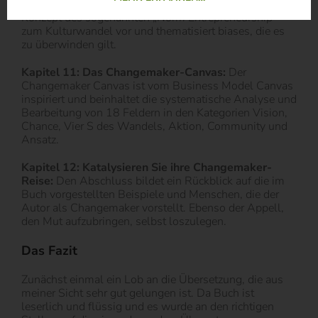
diesen umgegangen werden kann. Ferner stellt er das
Konzept des sogenannten „Norm Entrepreneurship“
zum Kulturwandel vor und thematisiert biases, die es
zu überwinden gilt.
Kapitel 11: Das Changemaker-Canvas:
Der
Changemaker Canvas ist vom Business Model Canvas
inspiriert und beinhaltet die systematische Analyse und
Bearbeitung von 18 Feldern in den Kategorien Vision,
Chance, Vier S des Wandels, Aktion, Community und
Ansatz.
Kapitel 12: Katalysieren Sie ihre Changemaker-
Reise:
Den Abschluss bildet ein Rückblick auf die im
Buch vorgestellten Beispiele und Menschen, die der
Autor als Changemaker vorstellt. Ebenso der Appell,
den Mut aufzubringen, selbst loszulegen.
Das Fazit
Zunächst einmal ein Lob an die Übersetzung, die aus
meiner Sicht sehr gut gelungen ist. Da Buch ist
leserlich und flüssig und es wurde an den richtigen